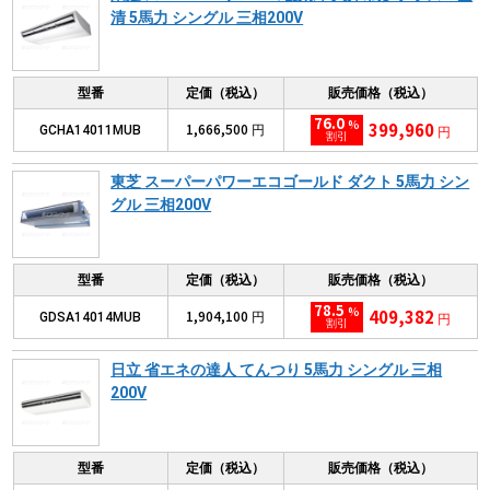
清 5馬力 シングル 三相200V
型番
定価（税込）
販売価格（税込）
76.0
%
399,960
1,666,500
GCHA14011MUB
円
円
割引
東芝 スーパーパワーエコゴールド ダクト 5馬力 シン
グル 三相200V
型番
定価（税込）
販売価格（税込）
78.5
%
409,382
1,904,100
GDSA14014MUB
円
円
割引
日立 省エネの達人 てんつり 5馬力 シングル 三相
200V
型番
定価（税込）
販売価格（税込）