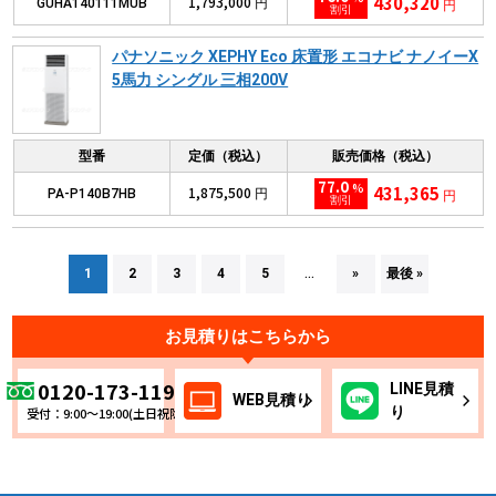
430,320
1,793,000
GUHA140111MUB
円
円
割引
パナソニック XEPHY Eco 床置形 エコナビ ナノイーX
5馬力 シングル 三相200V
型番
定価（税込）
販売価格（税込）
77.0
%
431,365
1,875,500
PA-P140B7HB
円
円
割引
1
2
3
4
5
»
最後 »
...
お見積りはこちらから
0120-173-119
LINE
見積
WEB
見積り
り
受付：9:00～19:00(土日祝除く)