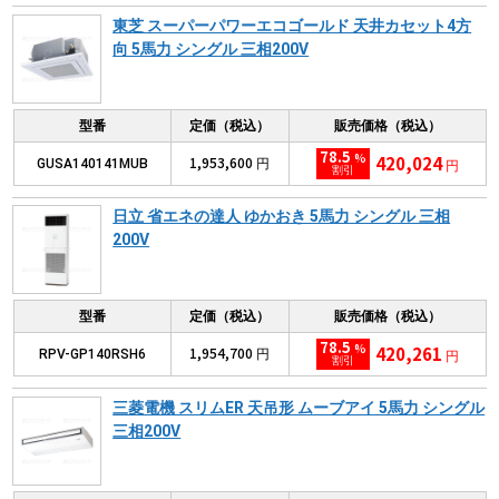
東芝 スーパーパワーエコゴールド 天井カセット4方
向 5馬力 シングル 三相200V
型番
定価（税込）
販売価格（税込）
78.5
%
420,024
1,953,600
GUSA140141MUB
円
円
割引
日立 省エネの達人 ゆかおき 5馬力 シングル 三相
200V
型番
定価（税込）
販売価格（税込）
78.5
%
420,261
1,954,700
RPV-GP140RSH6
円
円
割引
三菱電機 スリムER 天吊形 ムーブアイ 5馬力 シングル
三相200V