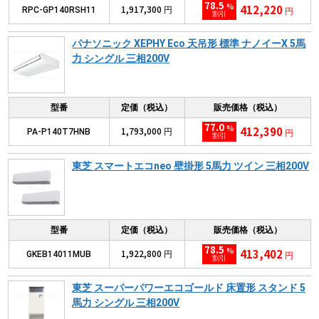
78.5
%
412,220
1,917,300
RPC-GP140RSH11
円
円
割引
パナソニック XEPHY Eco 天吊形 標準 ナノイーX 5馬
力 シングル 三相200V
型番
定価（税込）
販売価格（税込）
77.0
%
412,390
1,793,000
PA-P140T7HNB
円
円
割引
東芝 スマートエコneo 壁掛形 5馬力 ツイン 三相200V
型番
定価（税込）
販売価格（税込）
78.5
%
413,402
1,922,800
GKEB14011MUB
円
円
割引
東芝 スーパーパワーエコゴールド 床置形 スタンド 5
馬力 シングル 三相200V