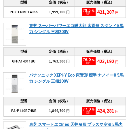
型番
定価（税込）
販売価格（税込）
78.5
%
421,207
1,959,100
PCZ-ERMP140K6
円
円
割引
東芝 スーパーパワーエコ暖太郎 床置形 スタンド 5馬
力 シングル 三相200V
型番
定価（税込）
販売価格（税込）
76.0
%
423,192
1,763,300
GFHA14011BU
円
円
割引
パナソニック XEPHY Eco 床置形 標準 ナノイーX 5馬
力 シングル 三相200V
型番
定価（税込）
販売価格（税込）
77.0
%
424,281
1,844,700
PA-P140B7HNB
円
円
割引
東芝 スマートエコneo 天井吊形 プラズマ空清 5馬力