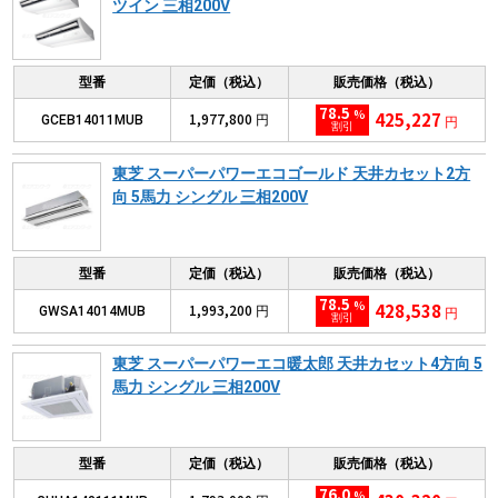
ツイン 三相200V
型番
定価（税込）
販売価格（税込）
78.5
%
425,227
1,977,800
GCEB14011MUB
円
円
割引
東芝 スーパーパワーエコゴールド 天井カセット2方
向 5馬力 シングル 三相200V
型番
定価（税込）
販売価格（税込）
78.5
%
428,538
1,993,200
GWSA14014MUB
円
円
割引
東芝 スーパーパワーエコ暖太郎 天井カセット4方向 5
馬力 シングル 三相200V
型番
定価（税込）
販売価格（税込）
76.0
%