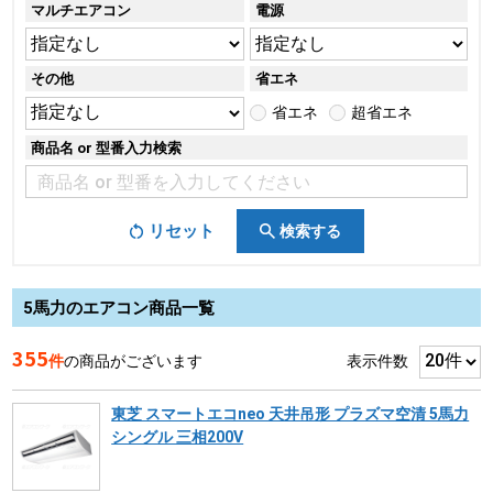
マルチエアコン
電源
その他
省エネ
省エネ
超省エネ
商品名 or 型番入力検索
リセット
検索する
5馬力のエアコン商品一覧
355
件
の商品がございます
表示件数
東芝 スマートエコneo 天井吊形 プラズマ空清 5馬力
シングル 三相200V