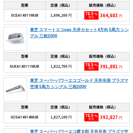
型番
定価（税込）
販売価格（税込）
78.5
%
364,683
1,696,200
GCEA14011MUB
円
円
割引
東芝 スマートエコneo 天井カセット4方向 5馬力 シン
グル 三相200V
型番
定価（税込）
販売価格（税込）
78.5
%
391,881
1,822,700
GUEA140111MUB
円
円
割引
東芝 スーパーパワーエコゴールド 天井吊形 プラズマ
空清 5馬力 シングル 三相200V
型番
定価（税込）
販売価格（税込）
78.5
%
392,827
1,827,100
GCSA14014MUB
円
円
割引
東芝 スーパーパワーエコ暖太郎 天井吊形 プラズマ空