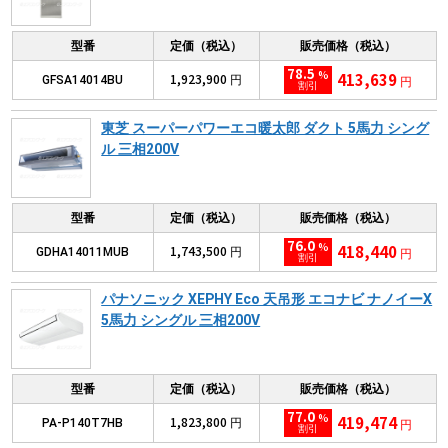
型番
定価（税込）
販売価格（税込）
78.5
%
413,639
1,923,900
GFSA14014BU
円
円
割引
東芝 スーパーパワーエコ暖太郎 ダクト 5馬力 シング
ル 三相200V
型番
定価（税込）
販売価格（税込）
76.0
%
418,440
1,743,500
GDHA14011MUB
円
円
割引
パナソニック XEPHY Eco 天吊形 エコナビ ナノイーX
5馬力 シングル 三相200V
型番
定価（税込）
販売価格（税込）
77.0
%
419,474
1,823,800
PA-P140T7HB
円
円
割引