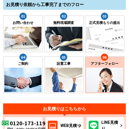
お見積り依頼から工事完了までのフロー
お問い合わせ
無料現場調査
正式見積もりの提出
ご契約
設置工事
アフターフォロー
お見積りはこちらから
0120-173-119
LINE
見積
WEB
見積り
り
受付：9:00～19:00(土日祝除く)