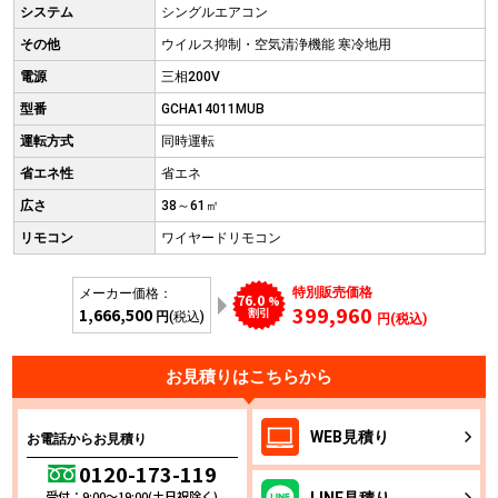
システム
シングルエアコン
その他
ウイルス抑制・空気清浄機能 寒冷地用
電源
三相200V
型番
GCHA14011MUB
運転方式
同時運転
省エネ性
省エネ
広さ
38～61㎡
リモコン
ワイヤードリモコン
特別販売価格
メーカー価格：
76.0
%
399,960
1,666,500
割引
円
(税込)
円(税込)
お見積りはこちらから
WEB
見積り
お電話からお見積り
0120-173-119
受付：9:00～19:00(土日祝除く)
LINE
見積り