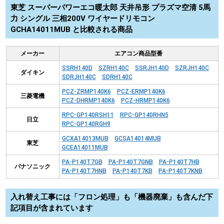
東芝 スーパーパワーエコ暖太郎 天井吊形 プラズマ空清 5馬
力 シングル 三相200V ワイヤードリモコン
GCHA14011MUB と比較される商品
メーカー
エアコン商品型番
SSRH140D
SZRH140C
SSRJH140D
SZRJH140C
ダイキン
SDRJH140C
SDRH140C
PCZ-ZRMP140K6
PCZ-ERMP140K6
三菱電機
PCZ-DHRMP140K6
PCZ-HRMP140K6
RPC-GP140RSH11
RPC-GP140RHN5
日立
RPC-GP140RGH9
GCXA14013MUB
GCSA14014MUB
東芝
GCEA14011MUB
PA-P140T7GB
PA-P140T7GNB
PA-P140T7HB
パナソニック
PA-P140T7HNB
PA-P140T7KB
PA-P140T7KNB
入れ替え工事には「フロン処理」も「機器廃棄」も含んだ下
記項目が含まれています