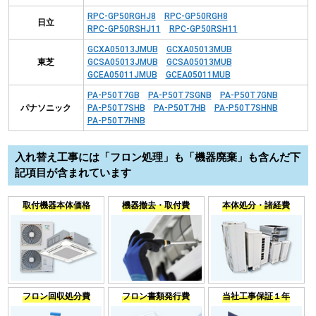
RPC-GP50RGHJ8
RPC-GP50RGH8
日立
RPC-GP50RSHJ11
RPC-GP50RSH11
GCXA05013JMUB
GCXA05013MUB
東芝
GCSA05013JMUB
GCSA05013MUB
GCEA05011JMUB
GCEA05011MUB
PA-P50T7GB
PA-P50T7SGNB
PA-P50T7GNB
パナソニック
PA-P50T7SHB
PA-P50T7HB
PA-P50T7SHNB
PA-P50T7HNB
入れ替え工事には「フロン処理」も「機器廃棄」も含んだ下
記項目が含まれています
取付機器本体価格
機器撤去・取付費
本体処分・諸経費
フロン回収処分費
フロン書類発行費
当社工事保証１年