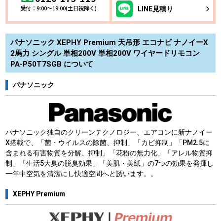
受付：9:00～19:00(土日祝除く)
LINE
見積り
パナソニック XEPHY Premium 天吊形 エコナビ ナノイーX
2馬力 シングル 単相200V 単相200V ワイヤードリモコン
PA-P50T7SGB について
パナソニック
パナソニック独自のクリーンテクノロジー、エアコンに新ナノイー
X搭載で、「菌・ウイルスの除菌、抑制」「カビ抑制」「PM2.5に
含まれる有害物質を分解、抑制」「花粉の無力化」「アレル物質抑
制」「生活5大臭の脱臭効果」「美肌・美紙」の7つの効果を発揮し
一年中空気を清潔にし快適空間へと誘います。。
XEPHY Premium