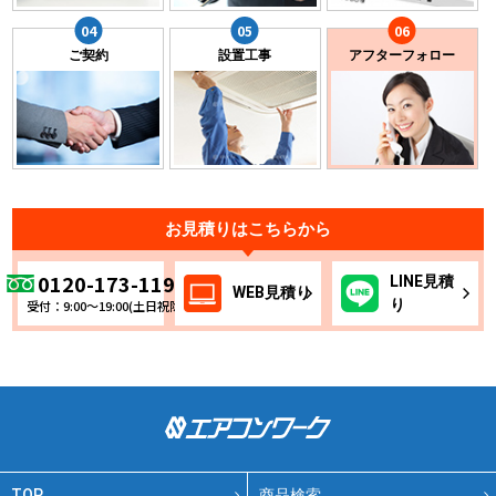
ご契約
設置工事
アフターフォロー
お見積りはこちらから
0120-173-119
LINE
見積
WEB
見積り
り
受付：9:00～19:00(土日祝除く)
TOP
商品検索