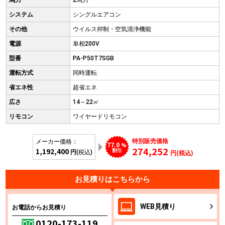
馬力
2馬力
システム
シングルエアコン
その他
ウイルス抑制・空気清浄機能
電源
単相200V
型番
PA-P50T7SGB
運転方式
同時運転
省エネ性
超省エネ
広さ
14～22㎡
リモコン
ワイヤードリモコン
特別販売価格
メーカー価格：
77.0
%
274,252
1,192,400
割引
円
(税込)
円(税込)
お見積りはこちらから
WEB
見積り
お電話からお見積り
0120-173-119