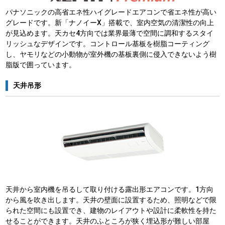
パナソニックの高省エネ性ハイグレードエアコンで省エネ性が高い
グレードです。新「ナノイーX」搭載で、室内空気の清潔性の向上
が見込めます。天カセ4方向では業界最薄で空間に調和するスタイ
リッシュなデザインです。コントロール基板を樹脂コーティング
し、ヤモリなどの小動物が室外機の基板裏側に侵入できないよう樹
脂版で囲っています。
天井吊形
天井から室内機を吊るして取り付ける露出形エアコンです。1方向
から風を吹き出します。天井の壁面に設置するため、照明などで限
られた空間にも設置でき、建物のレイアウトや設計に柔軟性を持た
せることができます。天井のふところが狭く埋込形が難しい部屋