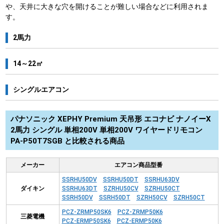
や、天井に大きな穴を開けることが難しい場合などに利用されま
す。
2馬力
14～22㎡
シングルエアコン
パナソニック XEPHY Premium 天吊形 エコナビ ナノイーX
2馬力 シングル 単相200V 単相200V ワイヤードリモコン
PA-P50T7SGB と比較される商品
メーカー
エアコン商品型番
SSRHU50DV
SSRHU50DT
SSRHU63DV
ダイキン
SSRHU63DT
SZRHU50CV
SZRHU50CT
SSRH50DV
SSRH50DT
SZRH50CV
SZRH50CT
PCZ-ZRMP50SK6
PCZ-ZRMP50K6
三菱電機
PCZ-ERMP50SK6
PCZ-ERMP50K6