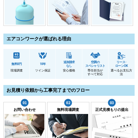
エアコンワークが選ばれる理由
追加請求
空調の
リース･
無料0円
10年
なし
スペシャリスト
ローンOK
現場調査
ツイン保証
安心価格
専任担当が
選べるお支払方
すべて対応
法
お見積り依頼から工事完了までのフロー
お問い合わせ
無料現場調査
正式見積もりの提出