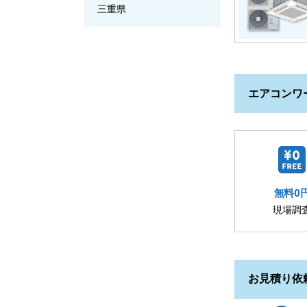
三重県
エアコンワ
無料0
現場調
お見積り依