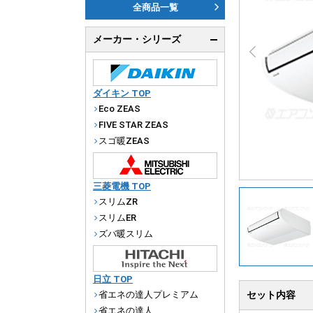
ダ
全商品一覧
天
メーカー・シリーズ
厨
ダイキン TOP
Eco ZEAS
FIVE STAR ZEAS
スゴ暖ZEAS
三菱電機 TOP
スリムZR
スリムER
ズバ暖スリム
日立 TOP
省エネの達人プレミアム
セット内容
省エネの達人