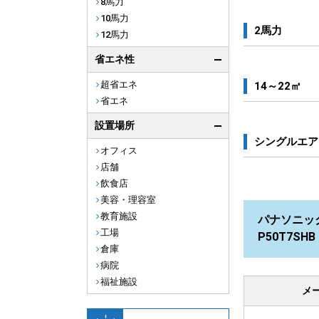
8馬力
10馬力
2馬力
12馬力
省エネ性
超省エネ
14～22㎡
省エネ
設置場所
シングルエア
オフィス
店舗
飲食店
美容・理容室
教育施設
パナソニック 
工場
P50T7S
倉庫
病院
福祉施設
メ