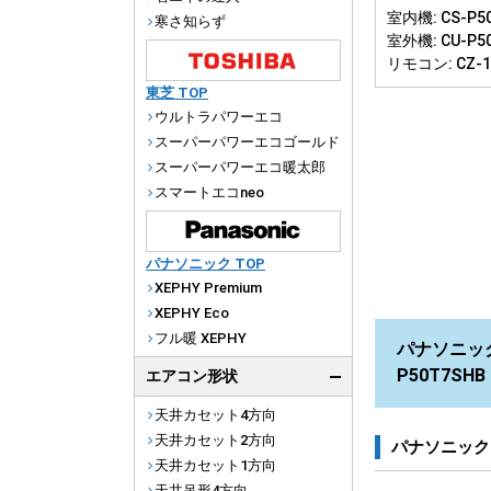
室内機: CS-P50
寒さ知らず
室外機: CU-P5
リモコン: CZ-
東芝 TOP
ウルトラパワーエコ
スーパーパワーエコゴールド
スーパーパワーエコ暖太郎
スマートエコneo
パナソニック TOP
XEPHY Premium
XEPHY Eco
フル暖 XEPHY
パナソニック 
P50T7SH
エアコン形状
天井カセット4方向
天井カセット2方向
パナソニック
天井カセット1方向
天井吊形4方向