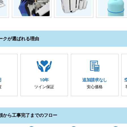
ークが選ばれる理由
円
10年
追加請求
なし
査
ツイン保証
安心価格
頼から工事完了までのフロー