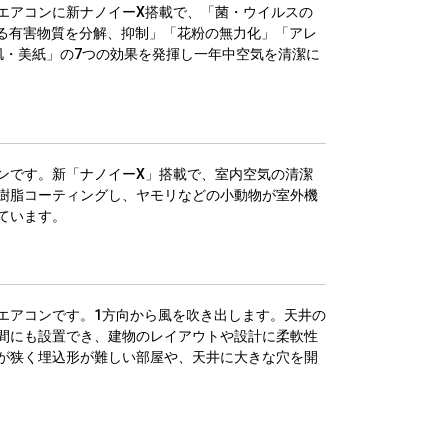
エアコンに新ナノイーX搭載で、「菌・ウイルスの
れる有害物質を分解、抑制」「花粉の無力化」「アレ
肌・美紙」の7つの効果を発揮し一年中空気を清潔に
ンです。新「ナノイーX」搭載で、室内空気の清潔
樹脂コーティングし、ヤモリなどの小動物が室外機
ています。
エアコンです。1方向から風を吹き出します。天井の
間にも設置でき、建物のレイアウトや設計に柔軟性
が狭く埋込形が難しい部屋や、天井に大きな穴を開