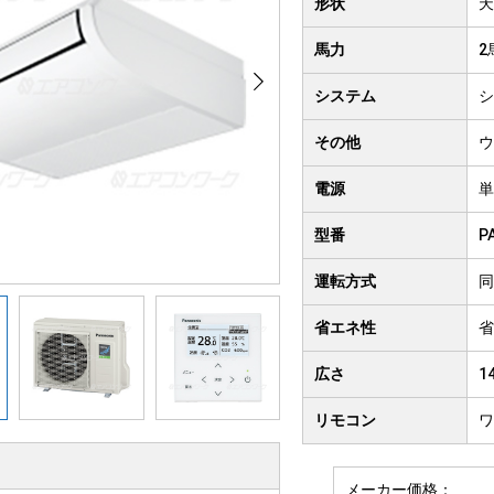
形状
天
クト形
井吊り形
4方向
馬力
2
房用
システム
シ
その他
ウ
電源
単
型番
P
運転方式
同
省エネ性
省
広さ
1
リモコン
ワ
メーカー価格：