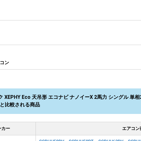
コン
XEPHY Eco 天吊形 エコナビ ナノイーX 2馬力 シングル 単相2
HB と比較される商品
ーカー
エアコン