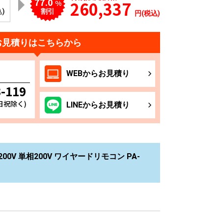
77.0
260,337
%
込)
割引
円(税込)
お見積りはこちらから
WEB
からお
見積り
3-119
土日祝除く)
LINE
からお
見積り
00V 単相200V ワイヤードリモコン PA-