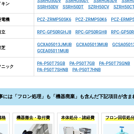
SSRHU50DV
SSRHU50DT
SSRHU63DV
SSRH
イキン
SSRH50DV
SSRH50DT
SZRH50CV
SZRH50C
菱電機
PCZ-ZRMP50SK6
PCZ-ZRMP50K6
PCZ-ERMP
日立
RPC-GP50RGHJ8
RPC-GP50RGH8
RPC-GP50
GCXA05013JMUB
GCXA05013MUB
GCSA0501
東芝
GCEA05011MUB
PA-P50T7SGB
PA-P50T7GB
PA-P50T7SGNB
ソニック
PA-P50T7SHNB
PA-P50T7HNB
事には「フロン処理」も「機器廃棄」も含んだ下記項目が含ま
価格
機器撤去・取付費
本体処分・諸経費
フロン回収処