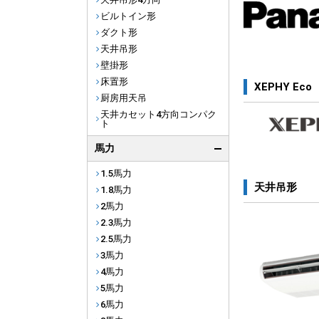
ビルトイン形
ダクト形
天井吊形
壁掛形
床置形
XEPHY Eco
厨房用天吊
天井カセット4方向コンパク
ト
馬力
1.5馬力
天井吊形
1.8馬力
2馬力
2.3馬力
2.5馬力
3馬力
4馬力
5馬力
6馬力