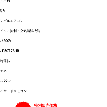
井吊形
病院
福祉施設
馬力
ングルエアコン
イルス抑制・空気清浄機能
相200V
A-P50T7SHB
時運転
エネ
4～22㎡
イヤードリモコン
特別販売価格