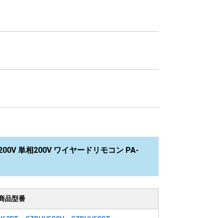
00V 単相200V ワイヤードリモコン PA-
商品型番