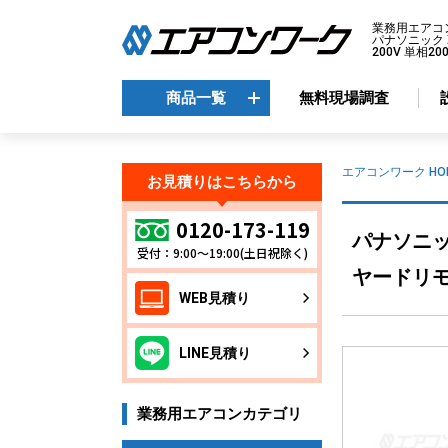
業務用エアコ
パナソニック X
200V 単相2
商品一覧
無料現場調査
商品一覧
エアコンワーク HO
お見積りはこちらから
メーカーから選ぶ
エ
0120-173-119
パナソニック
受付：9:00～19:00(土日祝除く)
天
ダイキン
ヤードリモコ
天
三菱電機
WEB見積り
天
日立
天
東芝
LINE見積り
壁
パナソニック
床
業務用エアコンカテゴリ
ビ