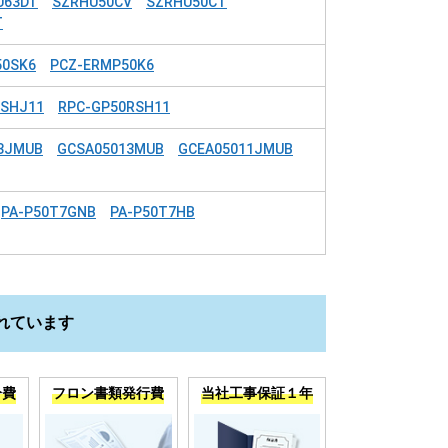
U63DT
SZRHU50CV
SZRHU50CT
T
50SK6
PCZ-ERMP50K6
RSHJ11
RPC-GP50RSH11
3JMUB
GCSA05013MUB
GCEA05011JMUB
PA-P50T7GNB
PA-P50T7HB
れています
分費
フロン書類発行費
当社工事保証１年