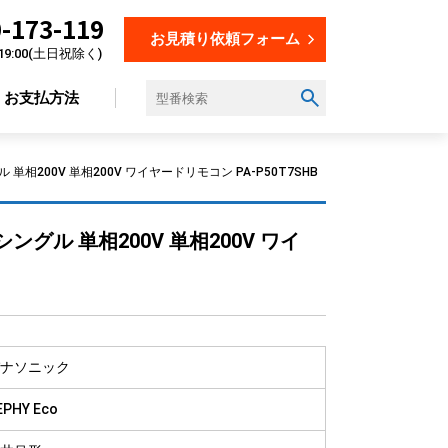
-173-119
お見積り依頼フォーム
19:00(土日祝除く)
お支払方法
 単相200V 単相200V ワイヤードリモコン PA-P50T7SHB
設置場所から選ぶ
シングル 単相200V 単相200V ワイ
オフィス
店舗
飲食店
美容・理容室
ナソニック
教育施設
工場
EPHY Eco
倉庫