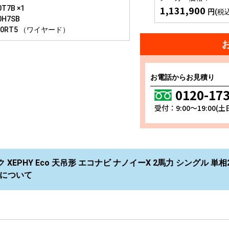
1,131,900
T7B ×1
円
(税
0H7SB
10RT5 （ワイヤード）
お電話からお見積り
0120-17
受付：9:00～19:00(
XEPHY Eco 天吊形 エコナビ ナノイーX 2馬力 シングル 単相2
B について