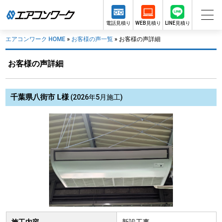
電話見積り
WEB見積り
LINE見積り
エアコンワーク HOME
»
お客様の声一覧
»
お客様の声詳細
お客様の声詳細
千葉県八街市 L様
(2026年5月施工)
施工内容
新設工事