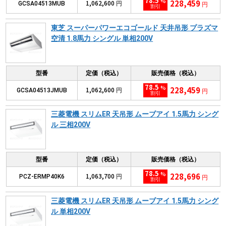
78.5
%
228,459
1,062,600
GCSA04513MUB
円
円
割引
東芝 スーパーパワーエコゴールド 天井吊形 プラズマ
空清 1.8馬力 シングル 単相200V
型番
定価（税込）
販売価格（税込）
78.5
%
228,459
1,062,600
GCSA04513JMUB
円
円
割引
三菱電機 スリムER 天吊形 ムーブアイ 1.5馬力 シング
ル 三相200V
型番
定価（税込）
販売価格（税込）
78.5
%
228,696
1,063,700
PCZ-ERMP40K6
円
円
割引
三菱電機 スリムER 天吊形 ムーブアイ 1.5馬力 シング
ル 単相200V