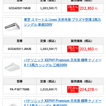
型番
定価（税込）
販売価格（税込）
78.5
%
232,953
1,083,500
GCEA05011MUB
円
円
割引
東芝 スマートエコneo 天井吊形 プラズマ空清 2馬力
シングル 単相200V
型番
定価（税込）
販売価格（税込）
78.5
%
232,953
1,083,500
GCEA05011JMUB
円
円
割引
パナソニック XEPHY Premium 天吊形 標準 ナノイー
X 1.5馬力 シングル 三相200V
型番
定価（税込）
販売価格（税込）
77.0
%
234,278
1,018,600
PA-P40T7GNB
円
円
割引
パナソニック XEPHY Premium 天吊形 標準 ナノイー
X 1.5馬力 シングル 単相200V