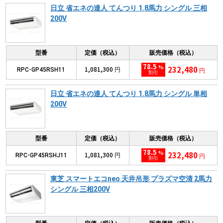
日立 省エネの達人 てんつり 1.8馬力 シングル 三相
200V
型番
定価（税込）
販売価格（税込）
78.5
%
232,480
1,081,300
RPC-GP45RSH11
円
円
割引
日立 省エネの達人 てんつり 1.8馬力 シングル 単相
200V
型番
定価（税込）
販売価格（税込）
78.5
%
232,480
1,081,300
RPC-GP45RSHJ11
円
円
割引
東芝 スマートエコneo 天井吊形 プラズマ空清 2馬力
シングル 三相200V