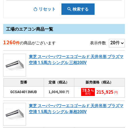
リセット
検索する
工場のエアコン商品一覧
1260
件
の商品がございます
表示件数
東芝 スーパーパワーエコゴールド 天井吊形 プラズマ
空清 1.5馬力 シングル 三相200V
型番
定価（税込）
販売価格（税込）
78.5
%
215,925
1,004,300
GCSA04013MUB
円
円
割引
東芝 スーパーパワーエコゴールド 天井吊形 プラズマ
空清 1.5馬力 シングル 単相200V