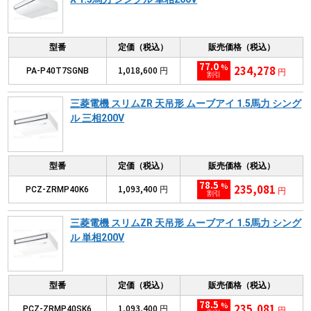
型番
定価（税込）
販売価格（税込）
77.0
%
234,278
1,018,600
PA-P40T7SGNB
円
円
割引
三菱電機 スリムZR 天吊形 ムーブアイ 1.5馬力 シング
ル 三相200V
型番
定価（税込）
販売価格（税込）
78.5
%
235,081
1,093,400
PCZ-ZRMP40K6
円
円
割引
三菱電機 スリムZR 天吊形 ムーブアイ 1.5馬力 シング
ル 単相200V
型番
定価（税込）
販売価格（税込）
78.5
%
235,081
1,093,400
PCZ-ZRMP40SK6
円
円