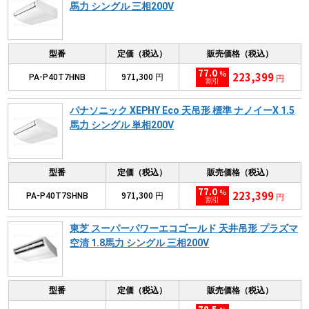
馬力 シングル 三相200V
型番
定価（税込）
販売価格（税込）
77.0
%
223,399
971,300
PA-P40T7HNB
円
円
割引
パナソニック XEPHY Eco 天吊形 標準 ナノイーX 1.5
馬力 シングル 単相200V
型番
定価（税込）
販売価格（税込）
77.0
%
223,399
971,300
PA-P40T7SHNB
円
円
割引
東芝 スーパーパワーエコゴールド 天井吊形 プラズマ
空清 1.8馬力 シングル 三相200V
型番
定価（税込）
販売価格（税込）