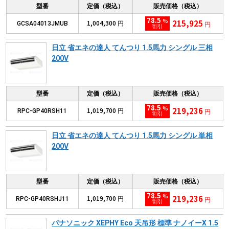
型番
定価（税込）
販売価格（税込）
78.5
%
215,925
1,004,300
GCSA04013JMUB
円
円
割引
日立 省エネの達人 てんつり 1.5馬力 シングル 三相
200V
型番
定価（税込）
販売価格（税込）
78.5
%
219,236
1,019,700
RPC-GP40RSH11
円
円
割引
日立 省エネの達人 てんつり 1.5馬力 シングル 単相
200V
型番
定価（税込）
販売価格（税込）
78.5
%
219,236
1,019,700
RPC-GP40RSHJ11
円
円
割引
パナソニック XEPHY Eco 天吊形 標準 ナノイーX 1.5