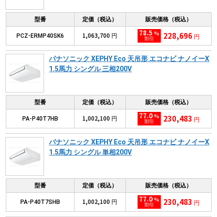
型番
定価（税込）
販売価格（税込）
78.5
%
228,696
1,063,700
PCZ-ERMP40SK6
円
円
割引
パナソニック XEPHY Eco 天吊形 エコナビ ナノイーX
1.5馬力 シングル 三相200V
型番
定価（税込）
販売価格（税込）
77.0
%
230,483
1,002,100
PA-P40T7HB
円
円
割引
パナソニック XEPHY Eco 天吊形 エコナビ ナノイーX
1.5馬力 シングル 単相200V
型番
定価（税込）
販売価格（税込）
77.0
%
230,483
1,002,100
PA-P40T7SHB
円
円
割引