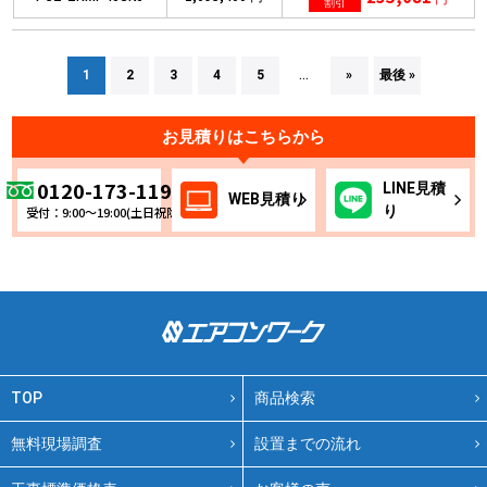
割引
1
2
3
4
5
»
最後 »
...
お見積りはこちらから
0120-173-119
LINE
見積
WEB
見積り
り
受付：9:00～19:00(土日祝除く)
TOP
商品検索
無料現場調査
設置までの流れ