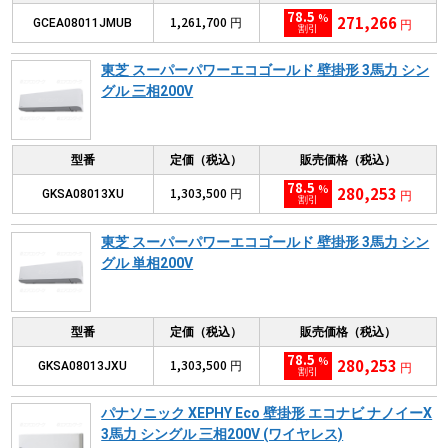
78.5
%
271,266
1,261,700
GCEA08011JMUB
円
円
割引
東芝 スーパーパワーエコゴールド 壁掛形 3馬力 シン
グル 三相200V
型番
定価（税込）
販売価格（税込）
78.5
%
280,253
1,303,500
GKSA08013XU
円
円
割引
東芝 スーパーパワーエコゴールド 壁掛形 3馬力 シン
グル 単相200V
型番
定価（税込）
販売価格（税込）
78.5
%
280,253
1,303,500
GKSA08013JXU
円
円
割引
パナソニック XEPHY Eco 壁掛形 エコナビ ナノイーX
3馬力 シングル 三相200V (ワイヤレス)