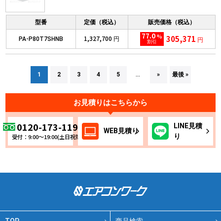
型番
定価（税込）
販売価格（税込）
77.0
%
305,371
1,327,700
PA-P80T7SHNB
円
円
割引
1
2
3
4
5
»
最後 »
...
お見積りはこちらから
0120-173-119
LINE
見積
WEB
見積り
り
受付：9:00～19:00(土日祝除く)
TOP
商品検索