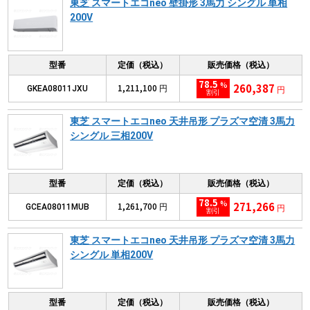
東芝 スマートエコneo 壁掛形 3馬力 シングル 単相
200V
型番
定価（税込）
販売価格（税込）
78.5
%
260,387
1,211,100
GKEA08011JXU
円
円
割引
東芝 スマートエコneo 天井吊形 プラズマ空清 3馬力
シングル 三相200V
型番
定価（税込）
販売価格（税込）
78.5
%
271,266
1,261,700
GCEA08011MUB
円
円
割引
東芝 スマートエコneo 天井吊形 プラズマ空清 3馬力
シングル 単相200V
型番
定価（税込）
販売価格（税込）