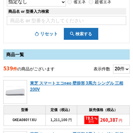
省エネ
超省エネ
商品名 or 型番入力検索
リセット
検索する
商品一覧
539
件
の商品がございます
表示件数
東芝 スマートエコneo 壁掛形 3馬力 シングル 三相
200V
型番
定価（税込）
販売価格（税込）
78.5
%
260,387
1,211,100
GKEA08011XU
円
円
割引