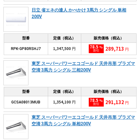
日立 省エネの達人 かべかけ 3馬力 シングル 単相
200V
型番
定価（税込）
販売価格（税込）
78.5
%
289,713
1,347,500
RPK-GP80RSHJ7
円
円
割引
東芝 スーパーパワーエコゴールド 天井吊形 プラズマ
空清 3馬力 シングル 三相200V
型番
定価（税込）
販売価格（税込）
78.5
%
291,132
1,354,100
GCSA08013MUB
円
円
割引
東芝 スーパーパワーエコゴールド 天井吊形 プラズマ
空清 3馬力 シングル 単相200V