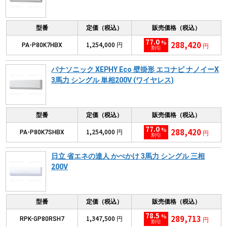
型番
定価（税込）
販売価格（税込）
77.0
%
288,420
1,254,000
PA-P80K7HBX
円
円
割引
パナソニック XEPHY Eco 壁掛形 エコナビ ナノイーX
3馬力 シングル 単相200V (ワイヤレス)
型番
定価（税込）
販売価格（税込）
77.0
%
288,420
1,254,000
PA-P80K7SHBX
円
円
割引
日立 省エネの達人 かべかけ 3馬力 シングル 三相
200V
型番
定価（税込）
販売価格（税込）
78.5
%
289,713
1,347,500
RPK-GP80RSH7
円
円
割引