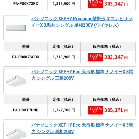
77.0
%
303,347
1,318,900
PA-P80K7GBX
円
円
割引
パナソニック XEPHY Premium 壁掛形 エコナビ ナノ
イーX 3馬力 シングル 単相200V (ワイヤレス)
型番
定価（税込）
販売価格（税込）
77.0
%
303,347
1,318,900
PA-P80K7SGBX
円
円
割引
パナソニック XEPHY Eco 天吊形 標準 ナノイーX 3馬
力 シングル 三相200V
型番
定価（税込）
販売価格（税込）
77.0
%
305,371
1,327,700
PA-P80T7HNB
円
円
割引
パナソニック XEPHY Eco 天吊形 標準 ナノイーX 3馬
力 シングル 単相200V