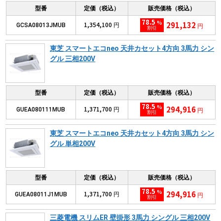
型番
定価（税込）
販売価格（税込）
78.5
%
291,132
1,354,100
GCSA08013JMUB
円
円
割引
東芝 スマートエコneo 天井カセット4方向 3馬力 シン
グル 三相200V
型番
定価（税込）
販売価格（税込）
78.5
%
294,916
1,371,700
GUEA080111MUB
円
円
割引
東芝 スマートエコneo 天井カセット4方向 3馬力 シン
グル 単相200V
型番
定価（税込）
販売価格（税込）
78.5
%
294,916
1,371,700
GUEA08011J1MUB
円
円
割引
三菱電機 スリムER 壁掛形 3馬力 シングル 三相200V