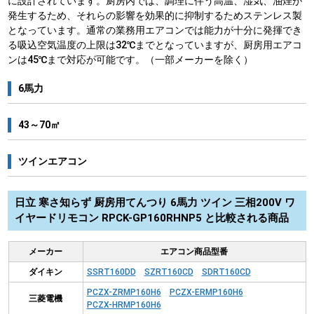
に設計されています。厨房内では、調理に伴う高温、湿気、油煙が
発生するため、それらの影響を効果的に抑制するためステンレス製
となっています。通常の業務用エアコンでは能力が十分に発揮でき
る吸込空気温度の上限は32℃までとなっていますが、厨房用エアコ
ンは45℃まで対応が可能です。（一部メーカーを除く）
6馬力
43～70㎡
ツインエアコン
日立 寒さ知らず 厨房用てんつり 6馬力 ツイン 三相200V ワ
イヤードリモコン RPCK-GP160RHNP5 と比較される商品
メーカー
エアコン商品型番
ダイキン
SSRT160DD
SZRT160CD
SDRT160CD
PCZX-ZRMP160H6
PCZX-ERMP160H6
三菱電機
PCZX-HRMP160H6