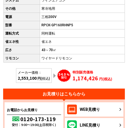
システム
ツインエアコン
その他
寒冷地用
電源
三相200V
型番
RPCK-GP160RHNP5
運転方式
同時運転
省エネ性
省エネ
広さ
43～70㎡
リモコン
ワイヤードリモコン
特別販売価格
メーカー価格：
54.0
%
1,174,426
2,553,100
割引
円
(税込)
円(税込)
お見積りはこちらから
WEB
見積り
お電話からお見積り
0120-173-119
受付：9:00～19:00(土日祝除く)
LINE
見積り