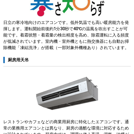
日立の寒冷地向けのエアコンです。低外気温でも高い暖房能力を発
揮します。運転開始前後約1分30秒で40℃の温風を吹出すことが可
能です。着霜状態・着霜量の検出精度を高め、除霜運転に入る頻度
が低減されています。室内機・室外機ともに熱交換器にも自動お掃
除機能「凍結洗浄」が搭載（一部対象外機種あり）されています。
厨房用天吊
レストランやカフェなどの商業用厨房に特化したエアコンです。通
常の業務用エアコンとは異なり、厨房の過酷な環境に対応するため