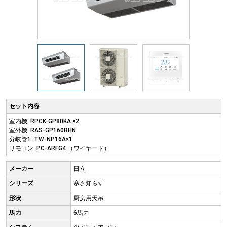
セット内容
室内機: RPCK-GP80KA ×2
室外機: RAS-GP160RHN
分岐管1: TW-NP16A×1
リモコン: PC-ARFG4 （ワイヤード）
メーカー
日立
シリーズ
寒さ知らず
形状
厨房用天吊
馬力
6馬力