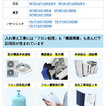
日立
RPCK-GP160RSHP9
RPCK-GP160RGHP9
GPXB16013MUB
GPSB16014MUB
東芝
GPHB16011MUB
PA-P160V7GDNB
PA-P160V7HDNB
パナソニック
PA-P160V7KDNB
入れ替え工事には「フロン処理」も「機器廃棄」も含んだ下
記項目が含まれています
取付機器本体価格
機器撤去・取付費
本体処分・諸経費
フロン回収処分費
フロン書類発行費
当社工事保証１年