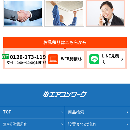
お見積りはこちらから
0120-173-119
LINE
見積
WEB
見積り
り
受付：9:00～19:00(土日祝除く)
TOP
商品検索
無料現場調査
設置までの流れ