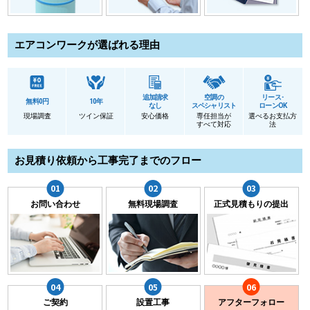
エアコンワークが選ばれる理由
追加請求
空調の
リース･
無料0円
10年
なし
スペシャリスト
ローンOK
現場調査
ツイン保証
安心価格
専任担当が
選べるお支払方
すべて対応
法
お見積り依頼から工事完了までのフロー
お問い合わせ
無料現場調査
正式見積もりの提出
ご契約
設置工事
アフターフォロー