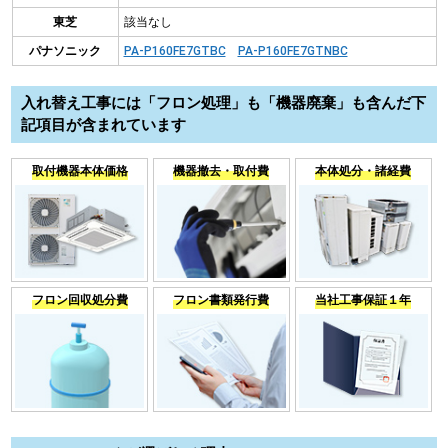
東芝
該当なし
パナソニック
PA-P160FE7GTBC
PA-P160FE7GTNBC
入れ替え工事には「フロン処理」も「機器廃棄」も含んだ下
記項目が含まれています
取付機器本体価格
機器撤去・取付費
本体処分・諸経費
フロン回収処分費
フロン書類発行費
当社工事保証１年