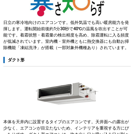
日立の寒冷地向けのエアコンです。低外気温でも高い暖房能力を発
揮します。運転開始前後約1分30秒で40℃の温風を吹出すことが可
能です。着霜状態・着霜量の検出精度を高め、除霜運転に入る頻度
が低減されています。室内機・室外機ともに熱交換器にも自動お掃
除機能「凍結洗浄」が搭載（一部対象外機種あり）されています。
ダクト形
本体を天井内に設置するタイプのエアコンです。天井面への露出が
少なく、エアコンが目立たないため、インテリアを重視する方にぴ