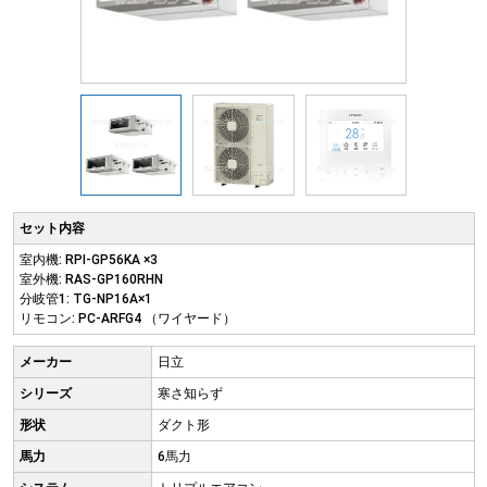
セット内容
室内機: RPI-GP56KA ×3
室外機: RAS-GP160RHN
分岐管1: TG-NP16A×1
リモコン: PC-ARFG4 （ワイヤード）
メーカー
日立
シリーズ
寒さ知らず
形状
ダクト形
馬力
6馬力