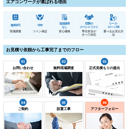
エアコンワークが選ばれる理由
追加請求
空調の
リース･
無料0円
10年
なし
スペシャリスト
ローンOK
現場調査
ツイン保証
安心価格
専任担当が
選べるお支払方
すべて対応
法
お見積り依頼から工事完了までのフロー
お問い合わせ
無料現場調査
正式見積もりの提出
ご契約
設置工事
アフターフォロー