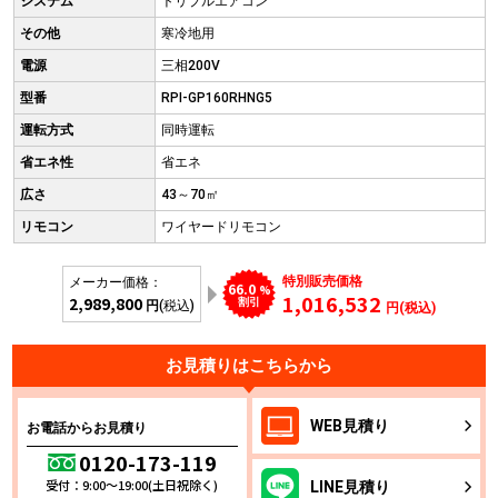
システム
トリプルエアコン
その他
寒冷地用
電源
三相200V
型番
RPI-GP160RHNG5
運転方式
同時運転
省エネ性
省エネ
広さ
43～70㎡
リモコン
ワイヤードリモコン
特別販売価格
メーカー価格：
66.0
%
1,016,532
2,989,800
割引
円
(税込)
円(税込)
お見積りはこちらから
WEB
見積り
お電話からお見積り
0120-173-119
受付：9:00～19:00(土日祝除く)
LINE
見積り