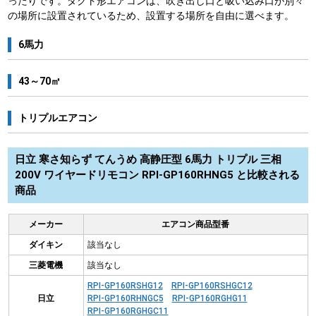
ったりです。ダクト形エアコンは、吹き出し口と吸い込み口が別々
の場所に設置されているため、設置する場所を自由に選べます。
6馬力
43～70㎡
トリプルエアコン
日立 寒さ知らず てんうめ 高静圧型 6馬力 トリプル 三相
200V ワイヤードリモコン RPI-GP160RHNG5 と比較される
商品
メーカー
エアコン商品型番
ダイキン
該当なし
三菱電機
該当なし
RPI-GP160RSHG12
RPI-GP160RSHGC12
日立
RPI-GP160RHNGC5
RPI-GP160RGHG11
RPI-GP160RGHGC11