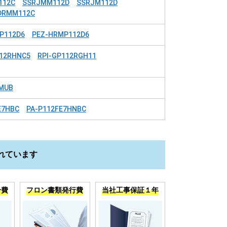
112C
SSRJMM112D
SSRJM112D
DRMM112C
P112D6
PEZ-HRMP112D6
112RHNC5
RPI-GP112RGH11
MUB
E7HBC
PA-P112FE7HNBC
れています
分費
フロン書類発行費
当社工事保証１年