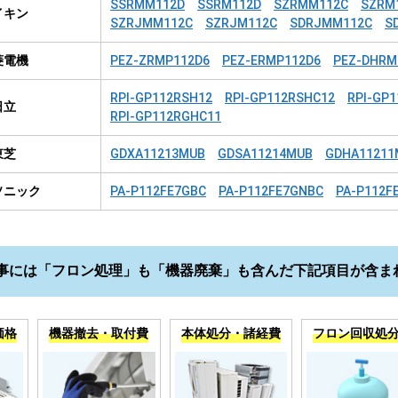
SSRMM112D
SSRM112D
SZRMM112C
SZRM
イキン
SZRJMM112C
SZRJM112C
SDRJMM112C
S
菱電機
PEZ-ZRMP112D6
PEZ-ERMP112D6
PEZ-DHRM
RPI-GP112RSH12
RPI-GP112RSHC12
RPI-GP
日立
RPI-GP112RGHC11
東芝
GDXA11213MUB
GDSA11214MUB
GDHA11211
ソニック
PA-P112FE7GBC
PA-P112FE7GNBC
PA-P112F
事には「フロン処理」も「機器廃棄」も含んだ下記項目が含ま
価格
機器撤去・取付費
本体処分・諸経費
フロン回収処