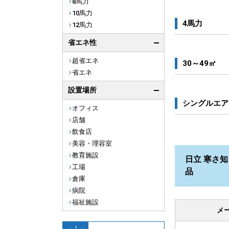
8馬力
10馬力
4馬力
12馬力
省エネ性
超省エネ
30～49㎡
省エネ
設置場所
シングルエア
オフィス
店舗
飲食店
美容・理容室
教育施設
日立 寒さ知
工場
品
倉庫
病院
福祉施設
メ