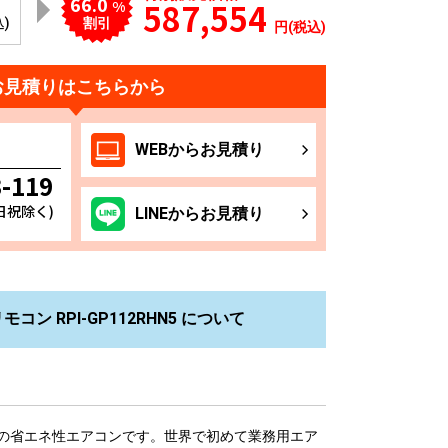
66.0
587,554
%
込)
割引
円(税込)
お見積りはこちらから
WEB
からお
見積り
3-119
土日祝除く)
LINE
からお
見積り
ン RPI-GP112RHN5 について
の省エネ性エアコンです。世界で初めて業務用エア