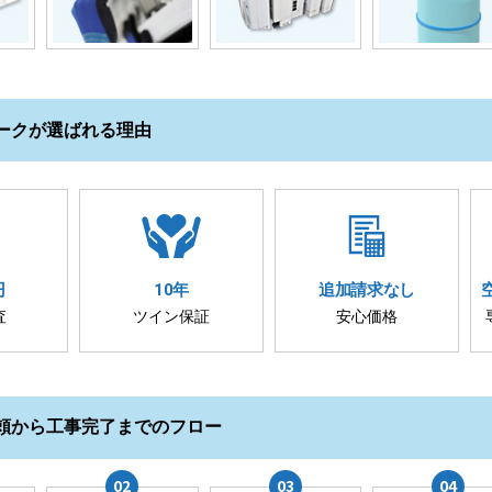
ークが選ばれる理由
円
10年
追加請求
なし
査
ツイン保証
安心価格
頼から工事完了までのフロー