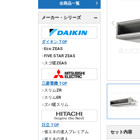
ダ
全商品一覧
天
メーカー・シリーズ
厨
ダイキン TOP
Eco ZEAS
FIVE STAR ZEAS
スゴ暖ZEAS
三菱電機 TOP
スリムZR
スリムER
ズバ暖スリム
日立 TOP
省エネの達人プレミアム
セット内容
省エネの達人