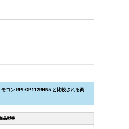
コン RPI-GP112RHN5 と比較される商
商品型番