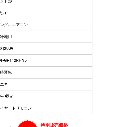
クト形
病院
福祉施設
馬力
ングルエアコン
冷地用
相200V
PI-GP112RHN5
時運転
エネ
0～49㎡
イヤードリモコン
特別販売価格