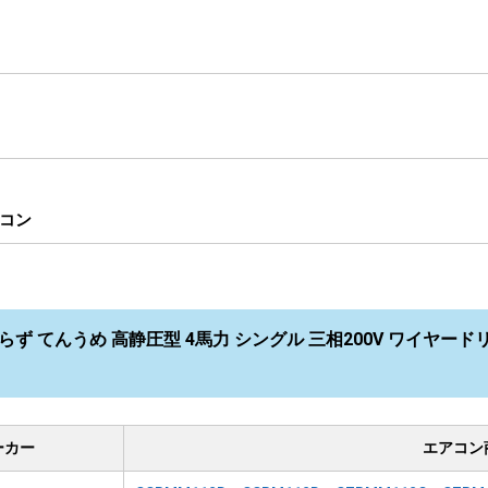
コン
らず てんうめ 高静圧型 4馬力 シングル 三相200V ワイヤードリモ
ーカー
エアコン