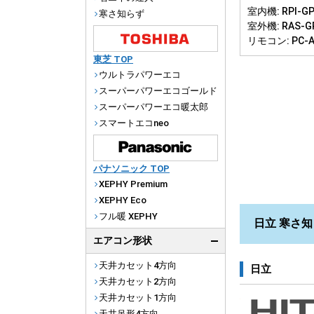
室内機: RPI-GP
寒さ知らず
室外機: RAS-G
リモコン: PC-
東芝 TOP
ウルトラパワーエコ
スーパーパワーエコゴールド
スーパーパワーエコ暖太郎
スマートエコneo
パナソニック TOP
XEPHY Premium
XEPHY Eco
フル暖 XEPHY
日立 寒さ知
エアコン形状
天井カセット4方向
日立
天井カセット2方向
天井カセット1方向
天井吊形4方向