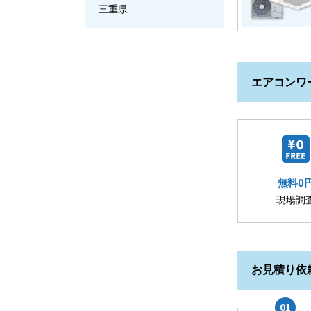
三重県
エアコンワ
無料0
現場調
お見積り依