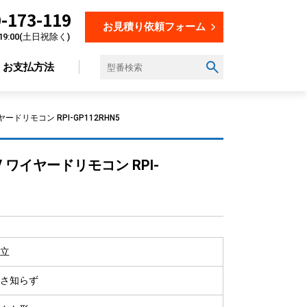
-173-119
お見積り依頼フォーム
19:00(土日祝除く)
お支払方法
ドリモコン RPI-GP112RHN5
設置場所から選ぶ
 ワイヤードリモコン RPI-
オフィス
店舗
飲食店
美容・理容室
立
教育施設
工場
さ知らず
倉庫