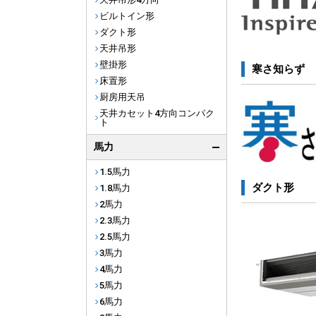
ビルトイン形
ダクト形
天井吊形
壁掛形
寒さ知らず
床置形
厨房用天吊
天井カセット4方向コンパク
ト
馬力
1.5馬力
ダクト形
1.8馬力
2馬力
2.3馬力
2.5馬力
3馬力
4馬力
5馬力
6馬力