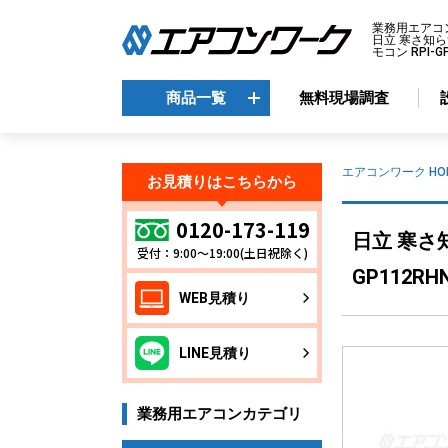
業務用エアコ
日立 寒さ知ら
モコン RPI-
商品一覧
無料現場調査
商品一覧
エアコンワーク HO
お見積りはこちらから
メーカーから選ぶ
エ
0120-173-119
日立 寒さ知
受付：9:00～19:00(土日祝除く)
天
ダイキン
GP112RH
天
三菱電機
WEB見積り
天
日立
天
東芝
LINE見積り
壁
パナソニック
床
業務用エアコンカテゴリ
ビ