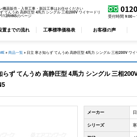
0120
ン機器販売・入替工事・新設工事はお任せください
ず てんうめ 高静圧型 4馬力 シングル 三相200V ワイヤードリ
GP112RHN5のページ
受付時間 9:00～
設置までの流れ
工事標準価格表
お客様の声
ME
»
商品一覧
»
日立 寒さ知らず てんうめ 高静圧型 4馬力 シングル 三相200V ワイヤー
アコン形状から選ぶ
省エネ性から選ぶ
らず てんうめ 高静圧型 4馬力 シングル 三相200V
井カセット
4方向
標準エアコン
N5
井カセット
2方向
超省エネエアコン
井カセット
1方向
井吊り形
メーカー
日
掛け形
置き形
シリーズ
寒
ルトイン形