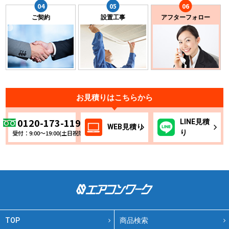
ご契約
設置工事
アフターフォロー
お見積りはこちらから
0120-173-119
LINE
見積
WEB
見積り
り
受付：9:00～19:00(土日祝除く)
TOP
商品検索