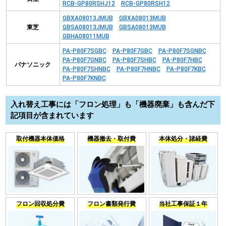
RCB-GP80RSHJ12
RCB-GP80RSH12
GBXA08013JMUB
GBXA08013MUB
東芝
GBSA08013JMUB
GBSA08013MUB
GBHA08011MUB
PA-P80F7SGBC
PA-P80F7GBC
PA-P80F7SGNBC
PA-P80F7GNBC
PA-P80F7SHBC
PA-P80F7HBC
パナソニック
PA-P80F7SHNBC
PA-P80F7HNBC
PA-P80F7KBC
PA-P80F7KNBC
入れ替え工事には「フロン処理」も「機器廃棄」も含んだ下
記項目が含まれています
取付機器本体価格
機器撤去・取付費
本体処分・諸経費
フロン回収処分費
フロン書類発行費
当社工事保証１年