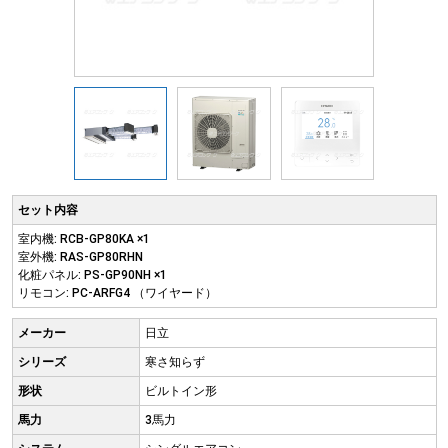
セット内容
室内機: RCB-GP80KA ×1
室外機: RAS-GP80RHN
化粧パネル: PS-GP90NH ×1
リモコン: PC-ARFG4 （ワイヤード）
メーカー
日立
シリーズ
寒さ知らず
形状
ビルトイン形
馬力
3馬力