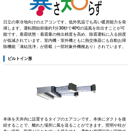
日立の寒冷地向けのエアコンです。低外気温でも高い暖房能力を発
揮します。運転開始前後約1分30秒で40℃の温風を吹出すことが可
能です。着霜状態・着霜量の検出精度を高め、除霜運転に入る頻度
が低減されています。室内機・室外機ともに熱交換器にも自動お掃
除機能「凍結洗浄」が搭載（一部対象外機種あり）されています。
ビルトイン形
本体を天井内に設置するタイプのエアコンです。本体にダクトを接
続することで、離れた場所に風を送ることができます。照明や柱が