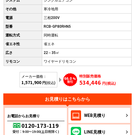
システム
シングルエアコン
その他
寒冷地用
電源
三相200V
型番
RCB-GP80RHN5
運転方式
同時運転
省エネ性
省エネ
広さ
22～35㎡
リモコン
ワイヤードリモコン
特別販売価格
メーカー価格：
66.0
%
534,446
1,571,900
割引
円
(税込)
円(税込)
お見積りはこちらから
WEB
見積り
お電話からお見積り
0120-173-119
受付：9:00～19:00(土日祝除く)
LINE
見積り