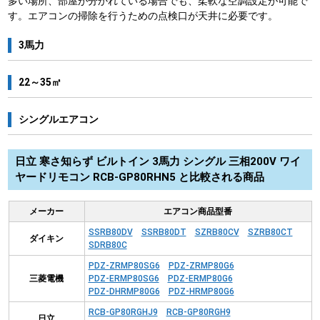
多い場所、部屋が分かれている場合でも、柔軟な空調設定が可能で
す。エアコンの掃除を行うための点検口が天井に必要です。
3馬力
22～35㎡
シングルエアコン
日立 寒さ知らず ビルトイン 3馬力 シングル 三相200V ワイ
ヤードリモコン RCB-GP80RHN5 と比較される商品
メーカー
エアコン商品型番
SSRB80DV
SSRB80DT
SZRB80CV
SZRB80CT
ダイキン
SDRB80C
PDZ-ZRMP80SG6
PDZ-ZRMP80G6
三菱電機
PDZ-ERMP80SG6
PDZ-ERMP80G6
PDZ-DHRMP80G6
PDZ-HRMP80G6
RCB-GP80RGHJ9
RCB-GP80RGH9
日立