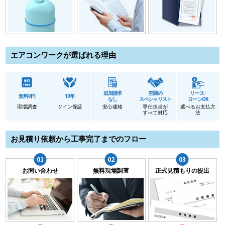
エアコンワークが選ばれる理由
追加請求
空調の
リース･
無料0円
10年
なし
スペシャリスト
ローンOK
現場調査
ツイン保証
安心価格
専任担当が
選べるお支払方
すべて対応
法
お見積り依頼から工事完了までのフロー
お問い合わせ
無料現場調査
正式見積もりの提出