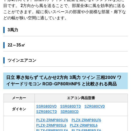
目です。 2方向から風を送ることで、部屋全体に風を効率的に送る
ことができます。縦に長いスペースの部屋や小規模な部屋・廊下な
どの幅が狭い空間に適しています。
3馬力
22～35㎡
ツインエアコン
日立 寒さ知らず てんかせ2方向 3馬力 ツイン 三相200V ワ
イヤードリモコン RCID-GP80RHNP5 と比較される商品
メーカー
エアコン商品型番
SSRG80DVD
SSRG80DTD
SZRG80CVD
ダイキン
SZRG80CTD
SDRG80CD
PLZX-ZRMP80SLF6
PLZX-ZRMP80LF6
PLZX-ZRMP80SL6
PLZX-ZRMP80L6
PLZX-ERMP80SLE6
PLZX-ERMP80LE6