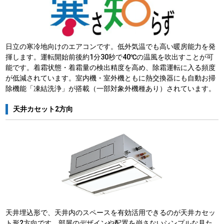
日立の寒冷地向けのエアコンです。低外気温でも高い暖房能力を発
揮します。運転開始前後約1分30秒で40℃の温風を吹出すことが可
能です。着霜状態・着霜量の検出精度を高め、除霜運転に入る頻度
が低減されています。室内機・室外機ともに熱交換器にも自動お掃
除機能「凍結洗浄」が搭載（一部対象外機種あり）されています。
天井カセット2方向
天井埋込形で、天井内のスペースを有効活用できるのが天井カセッ
ト形2方向です。部屋のデザインや配置を崩さないシンプルな見た