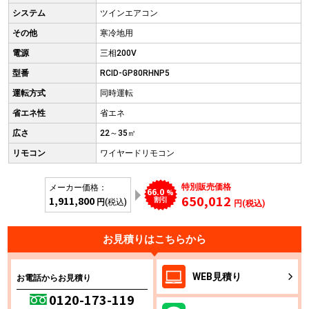
システム
ツインエアコン
その他
寒冷地用
電源
三相200V
型番
RCID-GP80RHNP5
運転方式
同時運転
省エネ性
省エネ
広さ
22～35㎡
リモコン
ワイヤードリモコン
特別販売価格
メーカー価格：
66.0
%
650,012
1,911,800
割引
円
(税込)
円(税込)
お見積りはこちらから
WEB
見積り
お電話からお見積り
0120-173-119