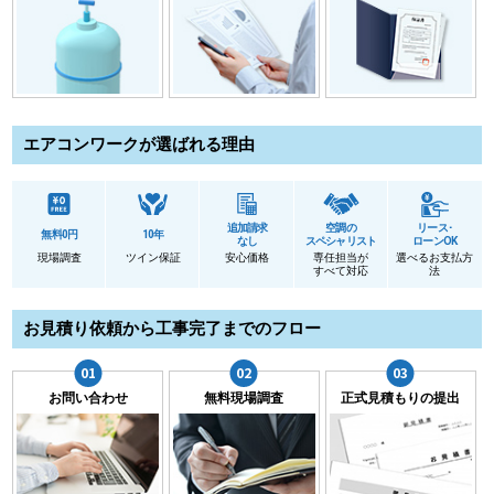
エアコンワークが選ばれる理由
追加請求
空調の
リース･
無料0円
10年
なし
スペシャリスト
ローンOK
現場調査
ツイン保証
安心価格
専任担当が
選べるお支払方
すべて対応
法
お見積り依頼から工事完了までのフロー
お問い合わせ
無料現場調査
正式見積もりの提出