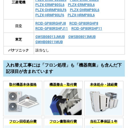
三菱電機
PLZX-ERMP80SL6
PLZX-ERMP80L6
PLZX-DHRMP80LF6
PLZX-DHRMP80L6
PLZX-HRMP80LF6
PLZX-HRMP80L6
RCID-GP80RGHPJ8
RCID-GP80RGHP8
日立
RCID-GP80RSHPJ11
RCID-GP80RSHP11
GWSB08013JMUB
GWSB08013MUB
東芝
GWHB08011MUB
パナソニック
該当なし
入れ替え工事には「フロン処理」も「機器廃棄」も含んだ下
記項目が含まれています
取付機器本体価格
機器撤去・取付費
本体処分・諸経費
フロン回収処分費
フロン書類発行費
当社工事保証１年