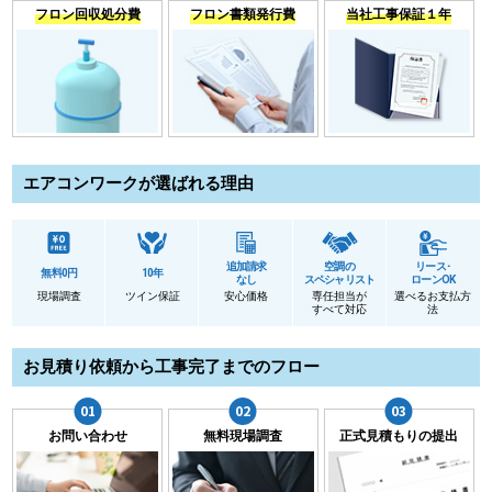
フロン回収処分費
フロン書類発行費
当社工事保証１年
エアコンワークが選ばれる理由
追加請求
空調の
リース･
無料0円
10年
なし
スペシャリスト
ローンOK
現場調査
ツイン保証
安心価格
専任担当が
選べるお支払方
すべて対応
法
お見積り依頼から工事完了までのフロー
お問い合わせ
無料現場調査
正式見積もりの提出