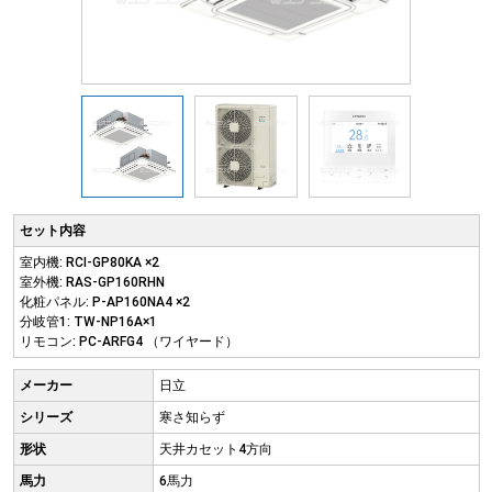
セット内容
室内機: RCI-GP80KA ×2
室外機: RAS-GP160RHN
化粧パネル: P-AP160NA4 ×2
分岐管1: TW-NP16A×1
リモコン: PC-ARFG4 （ワイヤード）
メーカー
日立
シリーズ
寒さ知らず
形状
天井カセット4方向
馬力
6馬力