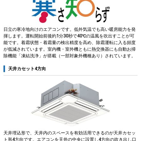
日立の寒冷地向けのエアコンです。低外気温でも高い暖房能力を発
揮します。運転開始前後約1分30秒で40℃の温風を吹出すことが可
能です。着霜状態・着霜量の検出精度を高め、除霜運転に入る頻度
が低減されています。室内機・室外機ともに熱交換器にも自動お掃
除機能「凍結洗浄」が搭載（一部対象外機種あり）されています。
天井カセット4方向
天井埋込形で、天井内のスペースを有効活用できるのが天井カセッ
ト形4方向です。エアコンを天井の中央に設置し4方向の吹き出し口