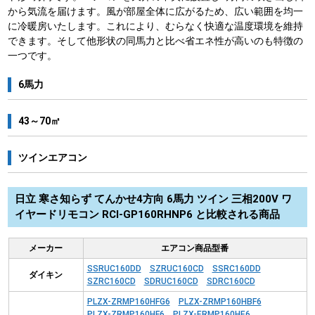
から気流を届けます。風が部屋全体に広がるため、広い範囲を均一
に冷暖房いたします。これにより、むらなく快適な温度環境を維持
できます。そして他形状の同馬力と比べ省エネ性が高いのも特徴の
一つです。
6馬力
43～70㎡
ツインエアコン
日立 寒さ知らず てんかせ4方向 6馬力 ツイン 三相200V ワ
イヤードリモコン RCI-GP160RHNP6 と比較される商品
メーカー
エアコン商品型番
SSRUC160DD
SZRUC160CD
SSRC160DD
ダイキン
SZRC160CD
SDRUC160CD
SDRC160CD
PLZX-ZRMP160HFG6
PLZX-ZRMP160HBF6
PLZX-ZRMP160HF6
PLZX-ERMP160HE6