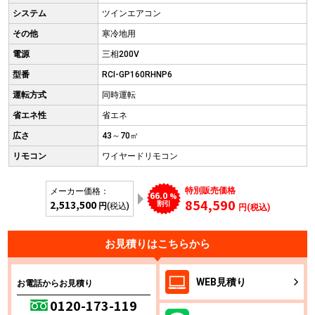
システム
ツインエアコン
その他
寒冷地用
電源
三相200V
型番
RCI-GP160RHNP6
運転方式
同時運転
省エネ性
省エネ
広さ
43～70㎡
リモコン
ワイヤードリモコン
特別販売価格
メーカー価格：
66.0
%
854,590
2,513,500
割引
円
(税込)
円(税込)
お見積りはこちらから
WEB
見積り
お電話からお見積り
0120-173-119