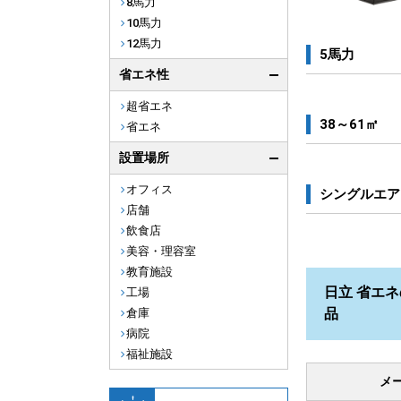
8馬力
10馬力
12馬力
5馬力
省エネ性
超省エネ
38～61㎡
省エネ
設置場所
オフィス
シングルエア
店舗
飲食店
美容・理容室
教育施設
日立 省エネ
工場
品
倉庫
病院
福祉施設
メ