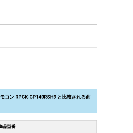
ン RPCK-GP140RSH9 と比較される商
商品型番