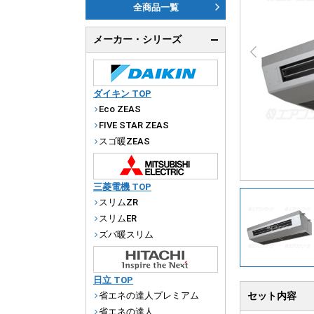
ダ
全商品一覧
天
メーカー・シリーズ
厨
ダイキン TOP
Eco ZEAS
FIVE STAR ZEAS
スゴ暖ZEAS
三菱電機 TOP
スリムZR
スリムER
ズバ暖スリム
日立 TOP
省エネの達人プレミアム
セット内容
省エネの達人