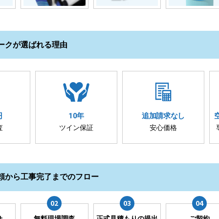
ークが選ばれる理由
円
10年
追加請求
なし
査
ツイン保証
安心価格
頼から工事完了までのフロー
せ
無料現場調査
正式見積もりの提出
ご契約