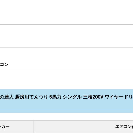
コン
の達人 厨房用てんつり 5馬力 シングル 三相200V ワイヤードリモコ
ーカー
エアコン