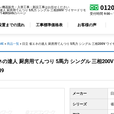
0120
ン機器販売・入替工事・新設工事はお任せください
達人 厨房用てんつり 5馬力 シングル 三相200V ワイヤードリモ
GP140RSH9のページ
受付時間 9:00～
設置までの流れ
工事標準価格表
お客様の声
ME
»
商品一覧
»
日立 省エネの達人 厨房用てんつり 5馬力 シングル 三相200V ワイヤー
アコン形状から選ぶ
省エネ性から選ぶ
ネの達人 厨房用てんつり 5馬力 シングル 三相200V
井カセット
4方向
標準エアコン
H9
井カセット
2方向
超省エネエアコン
井カセット
1方向
井吊り形
メーカー
日
掛け形
置き形
シリーズ
省
ルトイン形