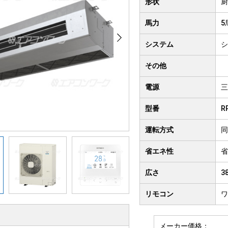
形状
厨
クト形
井吊り形
4方向
馬力
5
房用
システム
シ
その他
電源
三
型番
R
運転方式
同
省エネ性
省
広さ
3
リモコン
ワ
メーカー価格：