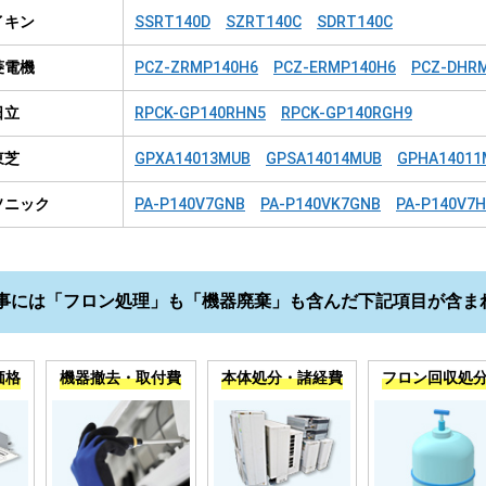
イキン
SSRT140D
SZRT140C
SDRT140C
菱電機
PCZ-ZRMP140H6
PCZ-ERMP140H6
PCZ-DHR
日立
RPCK-GP140RHN5
RPCK-GP140RGH9
東芝
GPXA14013MUB
GPSA14014MUB
GPHA14011
ソニック
PA-P140V7GNB
PA-P140VK7GNB
PA-P140V7
事には「フロン処理」も「機器廃棄」も含んだ下記項目が含ま
価格
機器撤去・取付費
本体処分・諸経費
フロン回収処