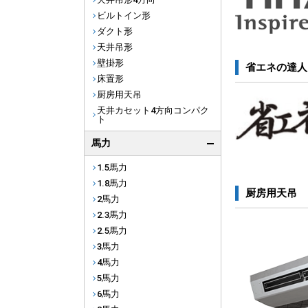
ビルトイン形
ダクト形
天井吊形
壁掛形
省エネの達人
床置形
厨房用天吊
天井カセット4方向コンパク
ト
馬力
1.5馬力
1.8馬力
厨房用天吊
2馬力
2.3馬力
2.5馬力
3馬力
4馬力
5馬力
6馬力