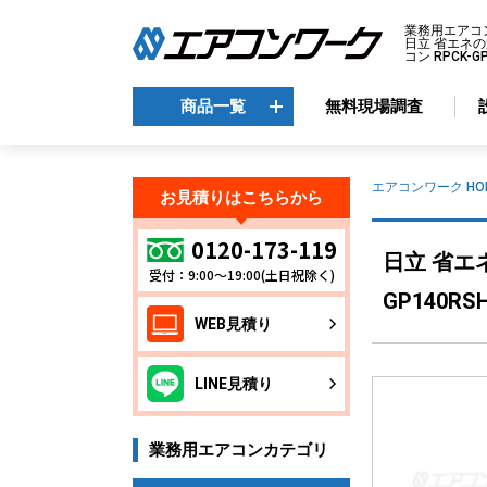
業務用エアコ
日立 省エネの
コン RPCK-
商品一覧
無料現場調査
商品一覧
エアコンワーク HO
お見積りはこちらから
メーカーから選ぶ
エ
0120-173-119
日立 省エ
受付：9:00～19:00(土日祝除く)
天
ダイキン
GP140RS
天
三菱電機
WEB見積り
天
日立
天
東芝
LINE見積り
壁
パナソニック
床
業務用エアコンカテゴリ
ビ