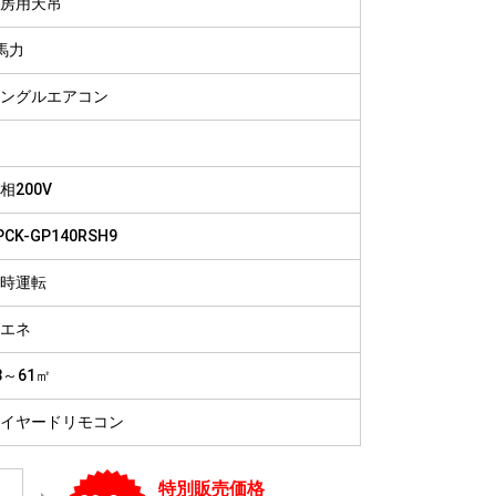
房用天吊
病院
福祉施設
馬力
ングルエアコン
相200V
PCK-GP140RSH9
時運転
エネ
8～61㎡
イヤードリモコン
特別販売価格