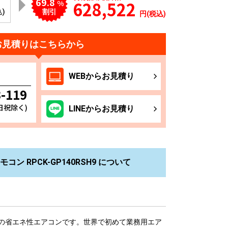
69.8
628,522
%
込)
割引
円(税込)
お見積りはこちらから
WEB
からお
見積り
3-119
土日祝除く)
LINE
からお
見積り
ン RPCK-GP140RSH9 について
の省エネ性エアコンです。世界で初めて業務用エア