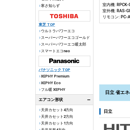
室内機: RPCK-G
寒さ知らず
室外機: RAS-G
リモコン: PC-
東芝 TOP
ウルトラパワーエコ
スーパーパワーエコゴールド
スーパーパワーエコ暖太郎
スマートエコneo
パナソニック TOP
XEPHY Premium
XEPHY Eco
フル暖 XEPHY
日立 省エネ
エアコン形状
天井カセット4方向
日立
天井カセット2方向
天井カセット1方向
天井吊形4方向