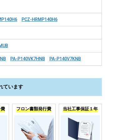
MP140H6
PCZ-HRMP140H6
MUB
HNB
PA-P140VK7HNB
PA-P140V7KNB
れています
分費
フロン書類発行費
当社工事保証１年