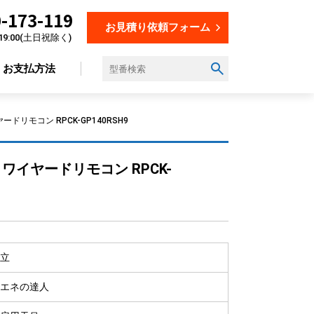
-173-119
お見積り依頼フォーム
19:00(土日祝除く)
お支払方法
ドリモコン RPCK-GP140RSH9
設置場所から選ぶ
 ワイヤードリモコン RPCK-
オフィス
店舗
飲食店
美容・理容室
立
教育施設
工場
エネの達人
倉庫