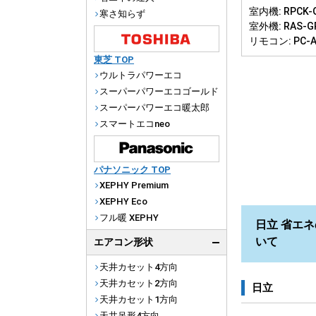
室内機: RPCK-G
寒さ知らず
室外機: RAS-G
リモコン: PC-
東芝 TOP
ウルトラパワーエコ
スーパーパワーエコゴールド
スーパーパワーエコ暖太郎
スマートエコneo
パナソニック TOP
XEPHY Premium
XEPHY Eco
フル暖 XEPHY
日立 省エネの
いて
エアコン形状
天井カセット4方向
天井カセット2方向
日立
天井カセット1方向
天井吊形4方向