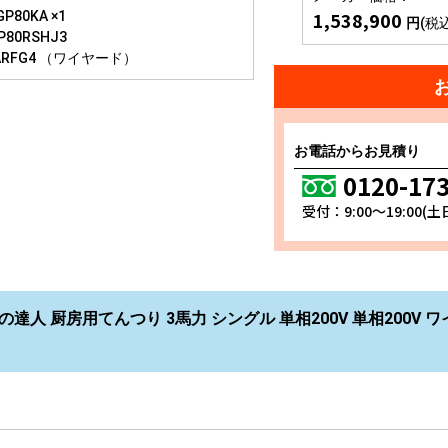
1,538,900
P80KA ×1
円
(税
P80RSHJ3
ARFG4 （ワイヤード）
お電話からお見積り
0120-17
受付：9:00～19:00(
達人 厨房用てんつり 3馬力 シングル 単相200V 単相200V ワイ