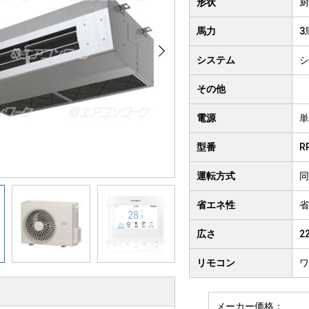
形状
厨
クト形
井吊り形
4方向
馬力
3
房用
システム
シ
その他
電源
単
型番
R
運転方式
同
省エネ性
省
広さ
2
リモコン
ワ
メーカー価格：