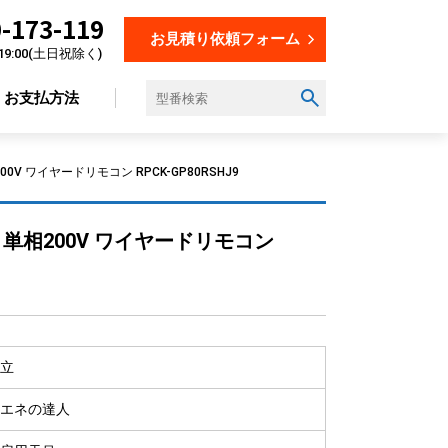
-173-119
お見積り依頼フォーム
19:00(土日祝除く)
お支払方法
V ワイヤードリモコン RPCK-GP80RSHJ9
設置場所から選ぶ
 単相200V ワイヤードリモコン
オフィス
店舗
飲食店
美容・理容室
立
教育施設
工場
エネの達人
倉庫