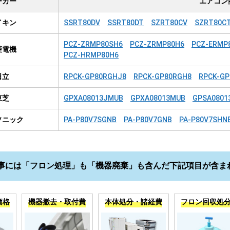
ーカー
エアコン
イキン
SSRT80DV
SSRT80DT
SZRT80CV
SZRT80C
PCZ-ZRMP80SH6
PCZ-ZRMP80H6
PCZ-ERMP
菱電機
PCZ-HRMP80H6
日立
RPCK-GP80RGHJ8
RPCK-GP80RGH8
RPCK-GP
東芝
GPXA08013JMUB
GPXA08013MUB
GPSA0801
ソニック
PA-P80V7SGNB
PA-P80V7GNB
PA-P80V7SHN
事には「フロン処理」も「機器廃棄」も含んだ下記項目が含ま
価格
機器撤去・取付費
本体処分・諸経費
フロン回収処