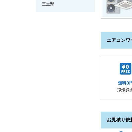
三重県
エアコンワ
無料0
現場調
お見積り依