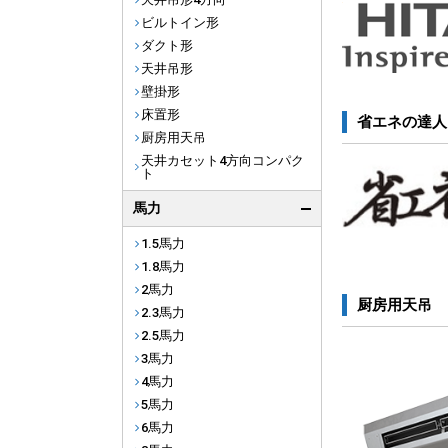
ビルトイン形
ダクト形
天井吊形
壁掛形
床置形
省エネの達人
厨房用天吊
天井カセット4方向コンパク
ト
馬力
1.5馬力
1.8馬力
2馬力
厨房用天吊
2.3馬力
2.5馬力
3馬力
4馬力
5馬力
6馬力