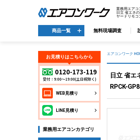
業務用エアコ
日立 省エネの
ヤードリモコン 
商品一覧
無料現場調査
商品一覧
エアコンワーク HO
お見積りはこちらから
メーカーから選ぶ
エ
0120-173-119
日立 省エ
受付：9:00～19:00(土日祝除く)
天
ダイキン
RPCK-GP
天
三菱電機
WEB見積り
天
日立
天
東芝
LINE見積り
壁
パナソニック
床
業務用エアコンカテゴリ
ビ