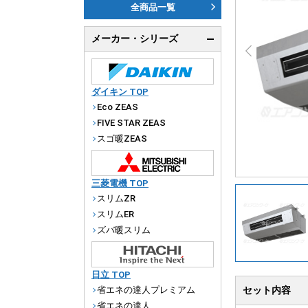
ダ
全商品一覧
天
メーカー・シリーズ
厨
ダイキン TOP
Eco ZEAS
FIVE STAR ZEAS
スゴ暖ZEAS
三菱電機 TOP
スリムZR
スリムER
ズバ暖スリム
日立 TOP
省エネの達人プレミアム
セット内容
省エネの達人