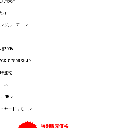
房用天吊
病院
福祉施設
馬力
ングルエアコン
相200V
PCK-GP80RSHJ9
時運転
エネ
2～35㎡
イヤードリモコン
特別販売価格