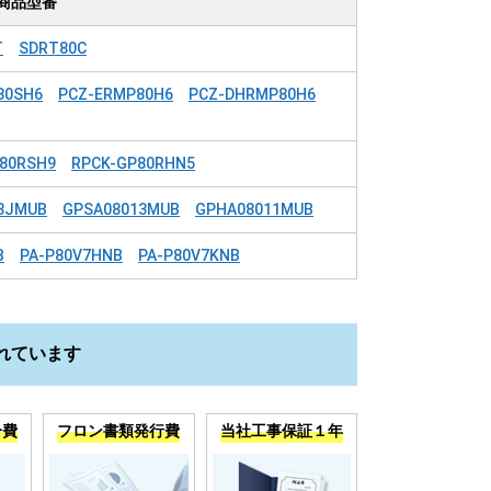
商品型番
T
SDRT80C
80SH6
PCZ-ERMP80H6
PCZ-DHRMP80H6
80RSH9
RPCK-GP80RHN5
3JMUB
GPSA08013MUB
GPHA08011MUB
B
PA-P80V7HNB
PA-P80V7KNB
れています
分費
フロン書類発行費
当社工事保証１年