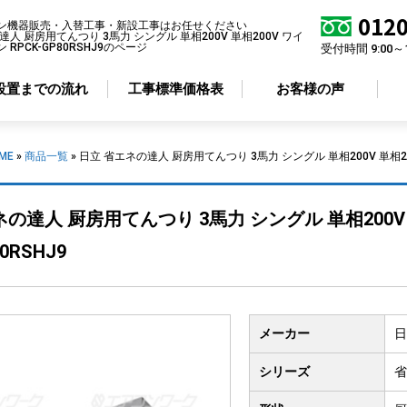
0120
ン機器販売・入替工事・新設工事はお任せください
達人 厨房用てんつり 3馬力 シングル 単相200V 単相200V ワイ
RPCK-GP80RSHJ9のページ
受付時間 9:00～
設置までの流れ
工事標準価格表
お客様の声
ME
»
商品一覧
»
日立 省エネの達人 厨房用てんつり 3馬力 シングル 単相200V 単相200
アコン形状から選ぶ
省エネ性から選ぶ
ネの達人 厨房用てんつり 3馬力 シングル 単相200V
井カセット
4方向
標準エアコン
80RSHJ9
井カセット
2方向
超省エネエアコン
井カセット
1方向
井吊り形
メーカー
日
掛け形
置き形
シリーズ
省
ルトイン形