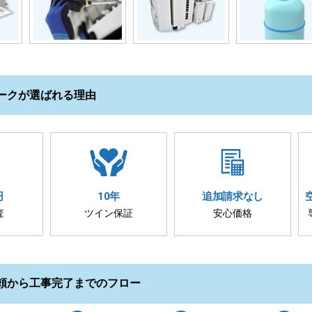
ークが選ばれる理由
円
10年
追加請求
なし
査
ツイン保証
安心価格
頼から工事完了までのフロー