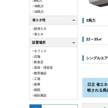
8馬力
10馬力
12馬力
省エネ性
3馬力
超省エネ
省エネ
22～35㎡
設置場所
オフィス
店舗
シングルエア
飲食店
美容・理容室
教育施設
工場
日立 省エネの
倉庫
病院
較される商
福祉施設