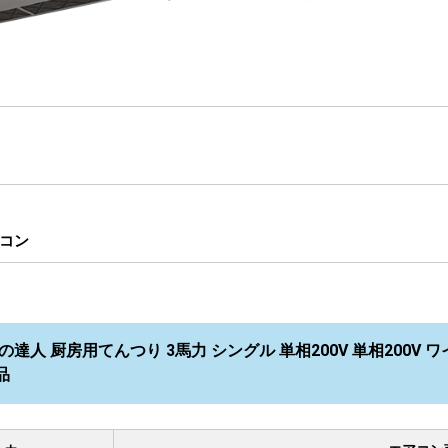
コン
達人 厨房用てんつり 3馬力 シングル 単相200V 単相200V ワイ
品