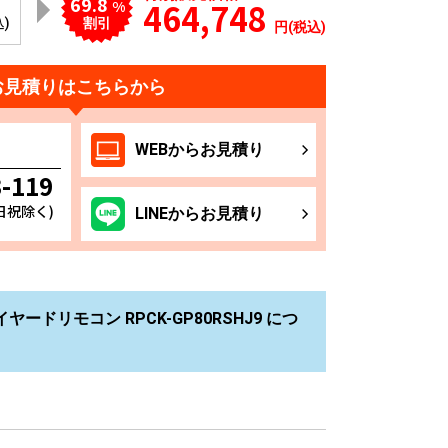
69.8
464,748
%
込)
割引
円(税込)
お見積りはこちらから
WEB
からお
見積り
3-119
土日祝除く)
LINE
からお
見積り
ヤードリモコン RPCK-GP80RSHJ9 につ