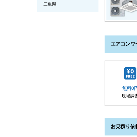
三重県
エアコンワ
無料0
現場調
お見積り依