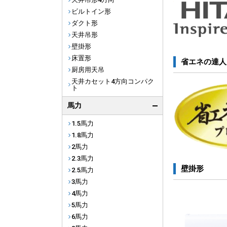
ビルトイン形
ダクト形
天井吊形
壁掛形
床置形
省エネの達人
厨房用天吊
天井カセット4方向コンパク
ト
馬力
1.5馬力
1.8馬力
2馬力
2.3馬力
壁掛形
2.5馬力
3馬力
4馬力
5馬力
6馬力