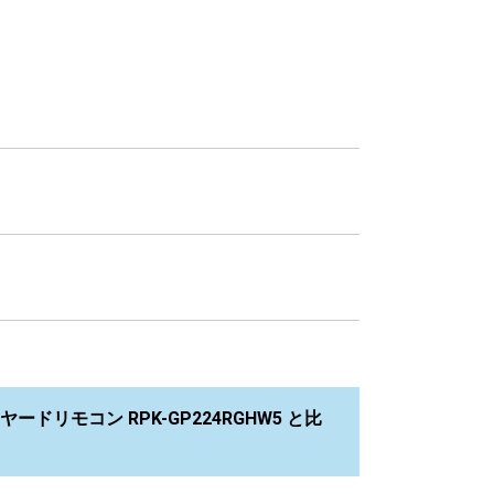
ドリモコン RPK-GP224RGHW5 と比