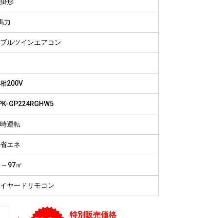
掛形
病院
福祉施設
馬力
ブルツインエアコン
相200V
PK-GP224RGHW5
時運転
省エネ
1～97㎡
イヤードリモコン
特別販売価格