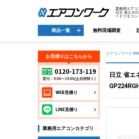
業務用エアコ
日立 省エネの
ードリモコン R
商品一覧
無料現場調査
商品一覧
エアコンワーク HO
お見積りはこちらから
メーカーから選ぶ
エ
0120-173-119
日立 省エ
受付：9:00～19:00(土日祝除く)
天
ダイキン
GP224RG
天
三菱電機
WEB見積り
天
日立
天
東芝
LINE見積り
壁
パナソニック
床
業務用エアコンカテゴリ
ビ