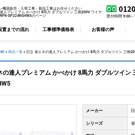
0120
ン機器販売・入替工事・新設工事はお任せください
達人プレミアム かべかけ 8馬力 ダブルツイン 三相200V ワイヤ
PK-GP224RGHW5のページ
受付時間 9:00～
設置までの流れ
工事標準価格表
お客様の声
ME
»
商品一覧
»
日立 省エネの達人プレミアム かべかけ 8馬力 ダブルツイン 三相200V
アコン形状から選ぶ
省エネ性から選ぶ
ネの達人プレミアム かべかけ 8馬力 ダブルツイン 三相
井カセット
4方向
標準エアコン
HW5
井カセット
2方向
超省エネエアコン
井カセット
1方向
井吊り形
メーカー
日
掛け形
置き形
シリーズ
省
ルトイン形