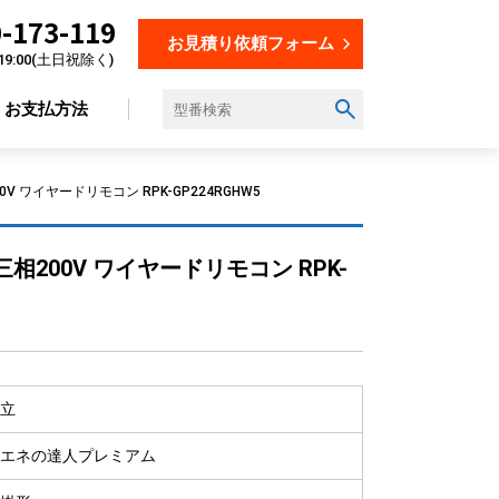
-173-119
お見積り依頼フォーム
19:00(土日祝除く)
お支払方法
 ワイヤードリモコン RPK-GP224RGHW5
設置場所から選ぶ
200V ワイヤードリモコン RPK-
オフィス
店舗
飲食店
美容・理容室
立
教育施設
工場
エネの達人プレミアム
倉庫