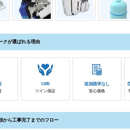
ークが選ばれる理由
円
10年
追加請求
なし
査
ツイン保証
安心価格
頼から工事完了までのフロー