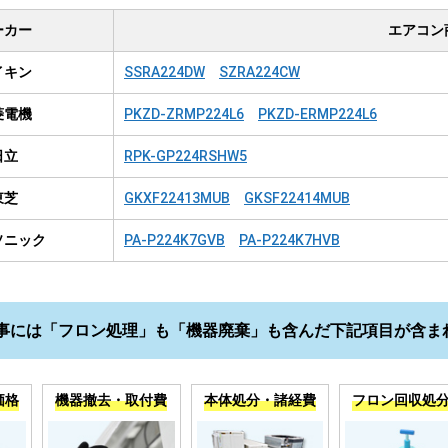
ーカー
エアコン
イキン
SSRA224DW
SZRA224CW
菱電機
PKZD-ZRMP224L6
PKZD-ERMP224L6
日立
RPK-GP224RSHW5
東芝
GKXF22413MUB
GKSF22414MUB
ソニック
PA-P224K7GVB
PA-P224K7HVB
事には「フロン処理」も「機器廃棄」も含んだ下記項目が含ま
価格
機器撤去・取付費
本体処分・諸経費
フロン回収処