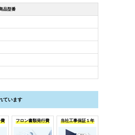
商品型番
れています
分費
フロン書類発行費
当社工事保証１年