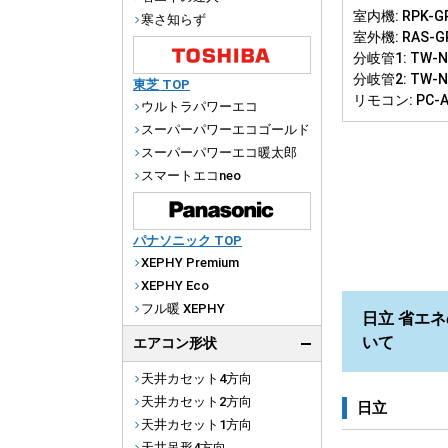
室内機: RPK-GP
寒さ知らず
室外機: RAS-G
分岐管1: TW-N
分岐管2: TW-N
東芝 TOP
リモコン: PC-
ウルトラパワーエコ
スーパーパワーエコゴールド
スーパーパワーエコ暖太郎
スマートエコneo
パナソニック TOP
XEPHY Premium
XEPHY Eco
フル暖 XEPHY
日立 省エネ
いて
エアコン形状
天井カセット4方向
天井カセット2方向
日立
天井カセット1方向
天井吊形4方向