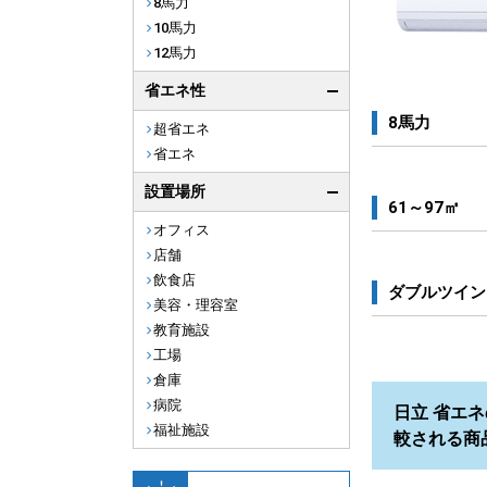
8馬力
10馬力
12馬力
省エネ性
8馬力
超省エネ
省エネ
設置場所
61～97㎡
オフィス
店舗
飲食店
ダブルツイン
美容・理容室
教育施設
工場
倉庫
病院
日立 省エネ
福祉施設
較される商