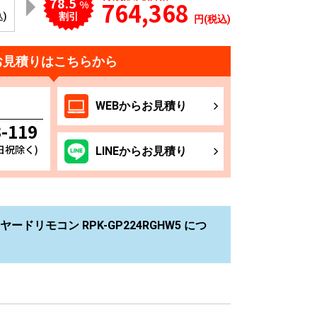
78.5
764,368
%
込)
割引
円(税込)
お見積りはこちらから
WEB
からお
見積り
3-119
土日祝除く)
LINE
からお
見積り
ドリモコン RPK-GP224RGHW5 につ