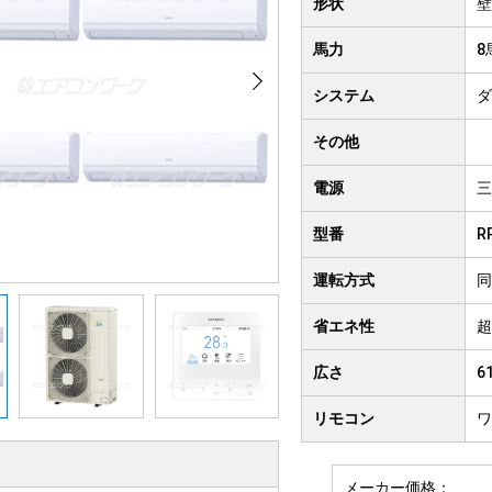
形状
壁
クト形
井吊り形
4方向
馬力
8
房用
システム
ダ
その他
電源
三
型番
R
運転方式
同
省エネ性
超
広さ
6
リモコン
ワ
メーカー価格：