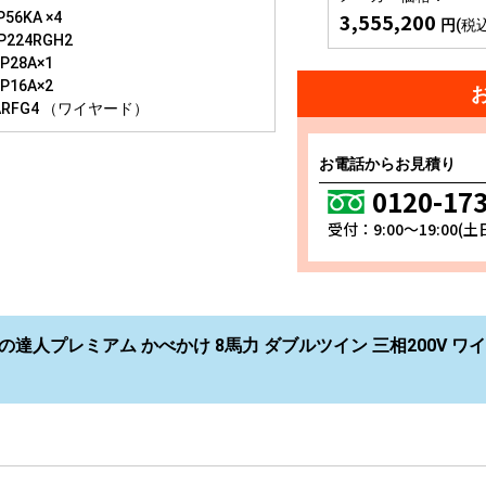
3,555,200
56KA ×4
円
(税
P224RGH2
P28A×1
P16A×2
ARFG4 （ワイヤード）
お電話からお見積り
0120-17
受付：9:00～19:00(
の達人プレミアム かべかけ 8馬力 ダブルツイン 三相200V ワイヤー