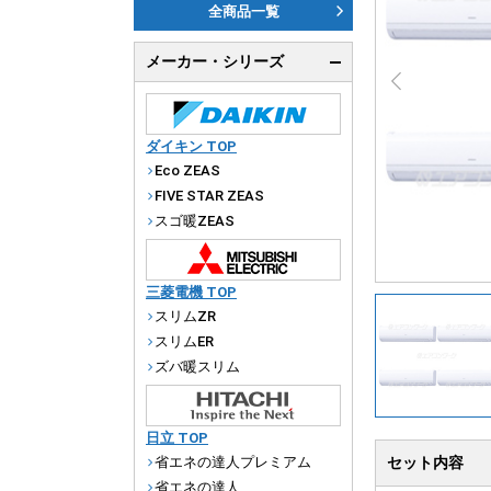
ダ
全商品一覧
天
メーカー・シリーズ
厨
ダイキン TOP
Eco ZEAS
FIVE STAR ZEAS
スゴ暖ZEAS
三菱電機 TOP
スリムZR
スリムER
ズバ暖スリム
日立 TOP
省エネの達人プレミアム
セット内容
省エネの達人