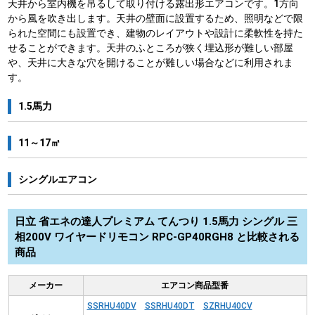
天井から室内機を吊るして取り付ける露出形エアコンです。1方向
から風を吹き出します。天井の壁面に設置するため、照明などで限
られた空間にも設置でき、建物のレイアウトや設計に柔軟性を持た
せることができます。天井のふところが狭く埋込形が難しい部屋
や、天井に大きな穴を開けることが難しい場合などに利用されま
す。
1.5馬力
11～17㎡
シングルエアコン
日立 省エネの達人プレミアム てんつり 1.5馬力 シングル 三
相200V ワイヤードリモコン RPC-GP40RGH8 と比較される
商品
メーカー
エアコン商品型番
SSRHU40DV
SSRHU40DT
SZRHU40CV