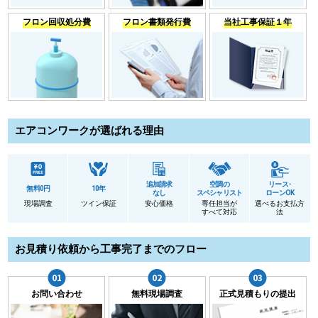
フロン回収処分費
フロン書類発行費
当社工事保証１年
エアコンワークが選ばれる理由
追加請求
空調の
リース･
無料0円
10年
なし
スペシャリスト
ローンOK
現場調査
ツイン保証
安心価格
専任担当が
選べるお支払方
すべて対応
法
お見積り依頼から工事完了までのフロー
お問い合わせ
無料現場調査
正式見積もりの提出