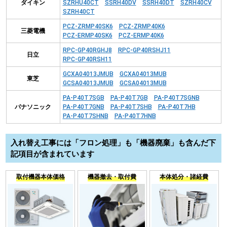
ダイキン
SZRHU40CT
SSRH40DV
SSRH40DT
SZRH40CV
SZRH40CT
PCZ-ZRMP40SK6
PCZ-ZRMP40K6
三菱電機
PCZ-ERMP40SK6
PCZ-ERMP40K6
RPC-GP40RGHJ8
RPC-GP40RSHJ11
日立
RPC-GP40RSH11
GCXA04013JMUB
GCXA04013MUB
東芝
GCSA04013JMUB
GCSA04013MUB
PA-P40T7SGB
PA-P40T7GB
PA-P40T7SGNB
パナソニック
PA-P40T7GNB
PA-P40T7SHB
PA-P40T7HB
PA-P40T7SHNB
PA-P40T7HNB
入れ替え工事には「フロン処理」も「機器廃棄」も含んだ下
記項目が含まれています
取付機器本体価格
機器撤去・取付費
本体処分・諸経費