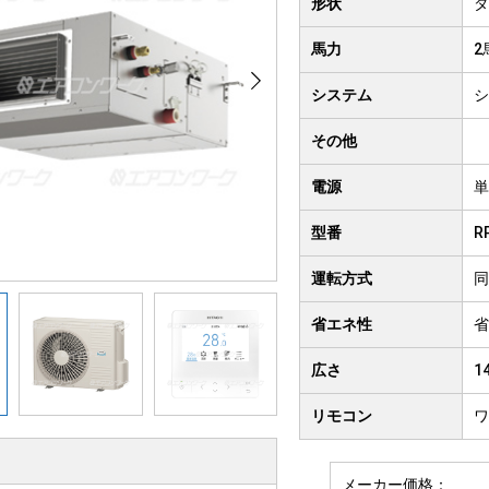
形状
ダ
クト形
井吊り形
4方向
馬力
2
房用
システム
シ
その他
電源
単
型番
R
運転方式
同
省エネ性
省
広さ
1
リモコン
ワ
メーカー価格：