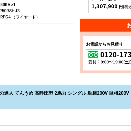
1,307,900
50KA ×1
円
(税
P50RSHJ3
ARFG4 （ワイヤード）
お電話からお見積り
0120-17
受付：9:00～19:00(
達人 てんうめ 高静圧型 2馬力 シングル 単相200V 単相200V ワ