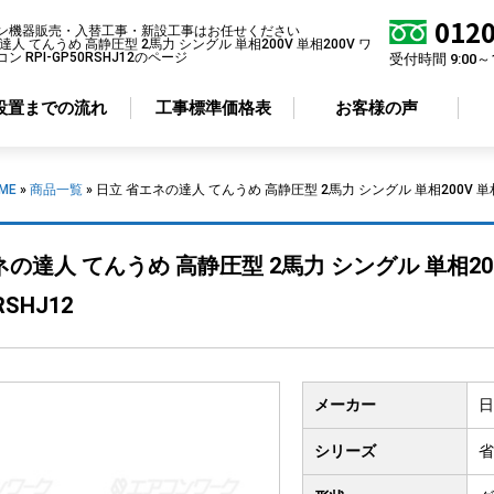
0120
ン機器販売・入替工事・新設工事はお任せください
人 てんうめ 高静圧型 2馬力 シングル 単相200V 単相200V ワ
 RPI-GP50RSHJ12のページ
受付時間 9:00～
設置までの流れ
工事標準価格表
お客様の声
ME
»
商品一覧
»
日立 省エネの達人 てんうめ 高静圧型 2馬力 シングル 単相200V 単相2
アコン形状から選ぶ
省エネ性から選ぶ
ネの達人 てんうめ 高静圧型 2馬力 シングル 単相20
井カセット
4方向
標準エアコン
RSHJ12
井カセット
2方向
超省エネエアコン
井カセット
1方向
井吊り形
メーカー
日
掛け形
置き形
シリーズ
省
ルトイン形