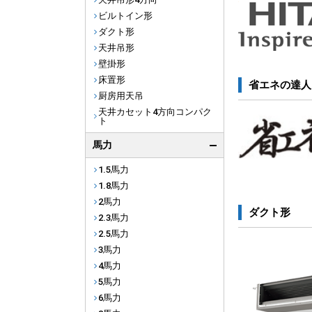
ビルトイン形
ダクト形
天井吊形
壁掛形
床置形
省エネの達人
厨房用天吊
天井カセット4方向コンパク
ト
馬力
1.5馬力
1.8馬力
2馬力
ダクト形
2.3馬力
2.5馬力
3馬力
4馬力
5馬力
6馬力