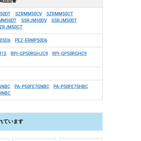
商品型番
50DT
SZRMM50CV
SZRMM50CT
MM50DT
SSRJM50DV
SSRJM50DT
ZRJM50CT
0SD6
PEZ-ERMP50D6
H12
RPI-GP50RGHJC9
RPI-GP50RGHC9
GNBC
PA-P50FE7GNBC
PA-P50FE7SHBC
HNBC
れています