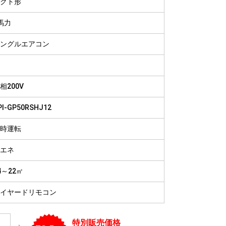
クト形
病院
福祉施設
馬力
ングルエアコン
相200V
PI-GP50RSHJ12
時運転
エネ
4～22㎡
イヤードリモコン
特別販売価格