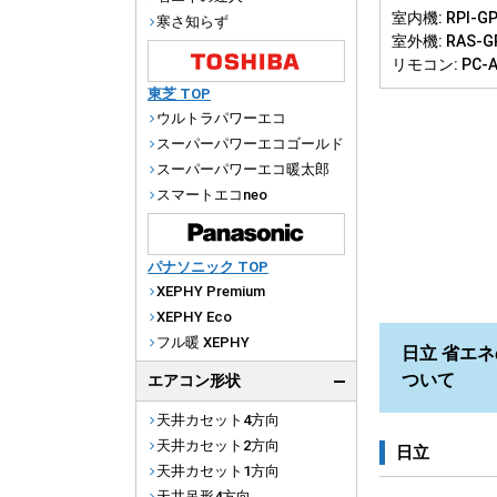
室内機: RPI-GP
寒さ知らず
室外機: RAS-G
リモコン: PC-
東芝 TOP
ウルトラパワーエコ
スーパーパワーエコゴールド
スーパーパワーエコ暖太郎
スマートエコneo
パナソニック TOP
XEPHY Premium
XEPHY Eco
フル暖 XEPHY
日立 省エネの
ついて
エアコン形状
天井カセット4方向
天井カセット2方向
日立
天井カセット1方向
天井吊形4方向