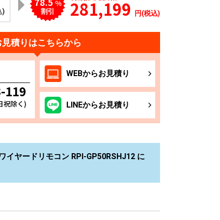
78.5
281,199
%
込)
割引
円(税込)
お見積りはこちらから
WEB
からお
見積り
3-119
土日祝除く)
LINE
からお
見積り
イヤードリモコン RPI-GP50RSHJ12 に