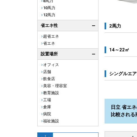
8馬力
10馬力
12馬力
省エネ性
2馬力
超省エネ
省エネ
14～22㎡
設置場所
オフィス
店舗
シングルエア
飲食店
美容・理容室
教育施設
工場
日立 省エネの
倉庫
病院
比較される
福祉施設