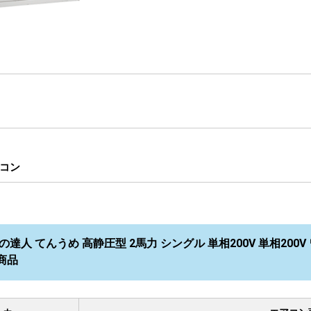
コン
達人 てんうめ 高静圧型 2馬力 シングル 単相200V 単相200V ワ
商品