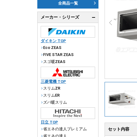
ダ
全商品一覧
天
メーカー・シリーズ
厨
ダイキン TOP
Eco ZEAS
FIVE STAR ZEAS
スゴ暖ZEAS
三菱電機 TOP
スリムZR
スリムER
ズバ暖スリム
日立 TOP
省エネの達人プレミアム
セット内容
省エネの達人