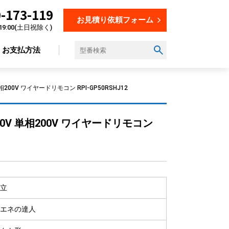
-173-119
お見積り依頼フォーム
19:00(土日祝除く)
お支払方法
00V ワイヤードリモコン RPI-GP50RSHJ12
設置場所から選ぶ
0V 単相200V ワイヤードリモコン
オフィス
店舗
飲食店
美容・理容室
立
教育施設
工場
エネの達人
倉庫