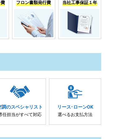
分費
フロン書類発行費
当社工事保証１年
空調の
スペシャリスト
リース･
ローンOK
専任担当が
すべて対応
選べるお支払方法