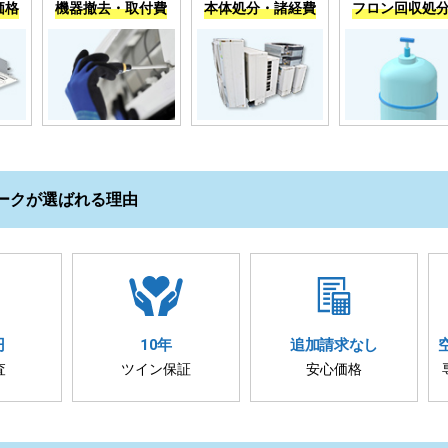
価格
機器撤去・取付費
本体処分・諸経費
フロン回収処
ークが選ばれる理由
円
10年
追加請求
なし
査
ツイン保証
安心価格