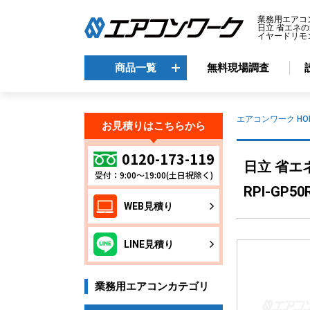
業務用エアコ
日立 省エネの達
イヤードリモコン
商品一覧
無料現場調査
商品一覧
エアコンワーク HO
お見積りはこちらから
メーカーから選ぶ
エ
0120-173-119
日立 省エ
受付：9:00～19:00(土日祝除く)
天
ダイキン
RPI-GP50
天
三菱電機
WEB見積り
天
日立
天
東芝
LINE見積り
壁
パナソニック
床
業務用エアコンカテゴリ
ビ