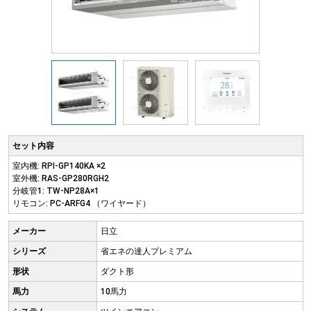
セット内容
室内機: RPI-GP140KA ×2
室外機: RAS-GP280RGH2
分岐管1: TW-NP28A×1
リモコン: PC-ARFG4 （ワイヤード）
メーカー
日立
シリーズ
省エネの達人プレミアム
形状
ダクト形
馬力
10馬力