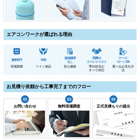
エアコンワークが選ばれる理由
追加請求
空調の
リース･
無料0円
10年
なし
スペシャリスト
ローンOK
現場調査
ツイン保証
安心価格
専任担当が
選べるお支払方
すべて対応
法
お見積り依頼から工事完了までのフロー
お問い合わせ
無料現場調査
正式見積もりの提出