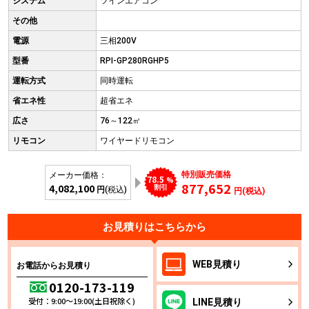
システム
ツインエアコン
その他
電源
三相200V
型番
RPI-GP280RGHP5
運転方式
同時運転
省エネ性
超省エネ
広さ
76～122㎡
リモコン
ワイヤードリモコン
特別販売価格
メーカー価格：
78.5
%
877,652
4,082,100
割引
円
(税込)
円(税込)
お見積りはこちらから
WEB
見積り
お電話からお見積り
0120-173-119
受付：9:00～19:00(土日祝除く)
LINE
見積り