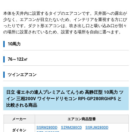
本体を天井内に設置するタイプのエアコンです。天井面への露出が
少なく、エアコンが目立たないため、インテリアを重視する方にぴ
ったりです。ダクト形エアコンは、吹き出し口と吸い込み口が別々
の場所に設置されているため、設置する場所を自由に選べます。
10馬力
76～122㎡
ツインエアコン
日立 省エネの達人プレミアム てんうめ 高静圧型 10馬力 ツ
イン 三相200V ワイヤードリモコン RPI-GP280RGHP5 と
比較される商品
メーカー
エアコン商品型番
SSRM280DD
SZRM280CD
SSRJM280DD
ダイキン