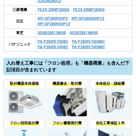
SZRJM280CD
三菱電機
PEZX-ZRMP280D6
PEZX-ERMP280D6
RPI-GP280RSHP5
RPI-GP280RGHPC5
日立
RPI-GP280RSHPC5
東芝
GDXB28013MUB
GDSB28014MUB
PA-P280FE7GDBC
PA-P280FE7GDNBC
パナソニック
PA-P280FE7HDBC
PA-P280FE7HDNBC
入れ替え工事には「フロン処理」も「機器廃棄」も含んだ下
記項目が含まれています
取付機器本体価格
機器撤去・取付費
本体処分・諸経費
フロン回収処分費
フロン書類発行費
当社工事保証１年