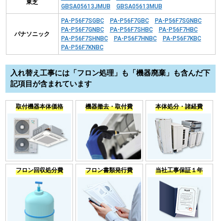
東芝
GBSA05613JMUB
GBSA05613MUB
PA-P56F7SGBC
PA-P56F7GBC
PA-P56F7SGNBC
PA-P56F7GNBC
PA-P56F7SHBC
PA-P56F7HBC
パナソニック
PA-P56F7SHNBC
PA-P56F7HNBC
PA-P56F7KBC
PA-P56F7KNBC
入れ替え工事には「フロン処理」も「機器廃棄」も含んだ下
記項目が含まれています
取付機器本体価格
機器撤去・取付費
本体処分・諸経費
フロン回収処分費
フロン書類発行費
当社工事保証１年