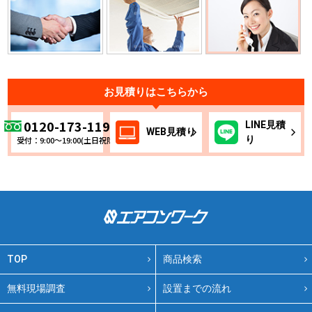
お見積りはこちらから
0120-173-119
LINE
見積
WEB
見積り
り
受付：9:00～19:00(土日祝除く)
TOP
商品検索
無料現場調査
設置までの流れ