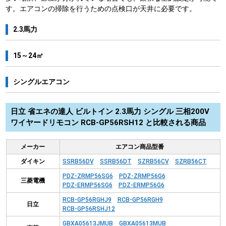
す。エアコンの掃除を行うための点検口が天井に必要です。
2.3馬力
15～24㎡
シングルエアコン
日立 省エネの達人 ビルトイン 2.3馬力 シングル 三相200V
ワイヤードリモコン RCB-GP56RSH12 と比較される商品
メーカー
エアコン商品型番
ダイキン
SSRB56DV
SSRB56DT
SZRB56CV
SZRB56CT
PDZ-ZRMP56SG6
PDZ-ZRMP56G6
三菱電機
PDZ-ERMP56SG6
PDZ-ERMP56G6
RCB-GP56RGHJ9
RCB-GP56RGH9
日立
RCB-GP56RSHJ12
GBXA05613JMUB
GBXA05613MUB