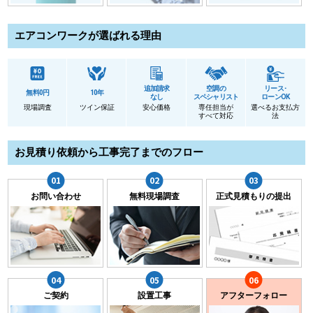
エアコンワークが選ばれる理由
追加請求
空調の
リース･
無料0円
10年
なし
スペシャリスト
ローンOK
現場調査
ツイン保証
安心価格
専任担当が
選べるお支払方
すべて対応
法
お見積り依頼から工事完了までのフロー
お問い合わせ
無料現場調査
正式見積もりの提出
ご契約
設置工事
アフターフォロー