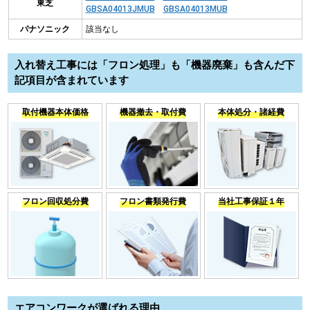
東芝
GBSA04013JMUB
GBSA04013MUB
パナソニック
該当なし
入れ替え工事には「フロン処理」も「機器廃棄」も含んだ下
記項目が含まれています
取付機器本体価格
機器撤去・取付費
本体処分・諸経費
フロン回収処分費
フロン書類発行費
当社工事保証１年
エアコンワークが選ばれる理由