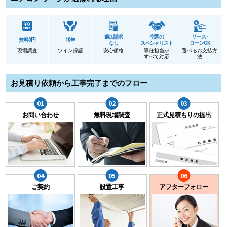
追加請求
空調の
リース･
無料0円
10年
なし
スペシャリスト
ローンOK
現場調査
ツイン保証
安心価格
専任担当が
選べるお支払方
すべて対応
法
お見積り依頼から工事完了までのフロー
お問い合わせ
無料現場調査
正式見積もりの提出
ご契約
設置工事
アフターフォロー