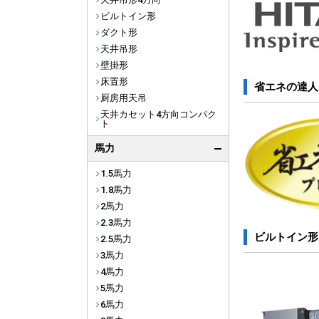
ビルトイン形
ダクト形
天井吊形
壁掛形
床置形
省エネの達人
厨房用天吊
天井カセット4方向コンパク
ト
馬力
1.5馬力
1.8馬力
2馬力
2.3馬力
ビルトイン形
2.5馬力
3馬力
4馬力
5馬力
6馬力