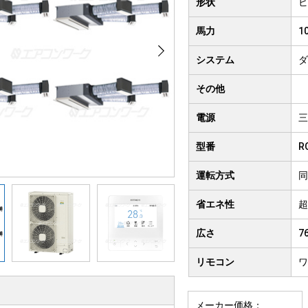
形状
ビ
クト形
井吊り形
4方向
馬力
1
房用
システム
ダ
その他
電源
三
型番
R
運転方式
同
省エネ性
超
広さ
7
リモコン
ワ
メーカー価格：