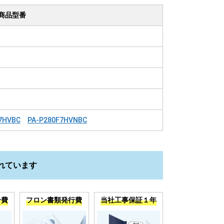
商品型番
7HVBC
PA-P280F7HVNBC
れています
分費
フロン書類発行費
当社工事保証１年