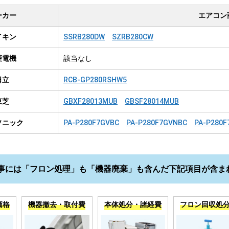
ーカー
エアコン
イキン
SSRB280DW
SZRB280CW
菱電機
該当なし
日立
RCB-GP280RSHW5
東芝
GBXF28013MUB
GBSF28014MUB
ソニック
PA-P280F7GVBC
PA-P280F7GVNBC
PA-P280F
事には「フロン処理」も「機器廃棄」も含んだ下記項目が含ま
価格
機器撤去・取付費
本体処分・諸経費
フロン回収処