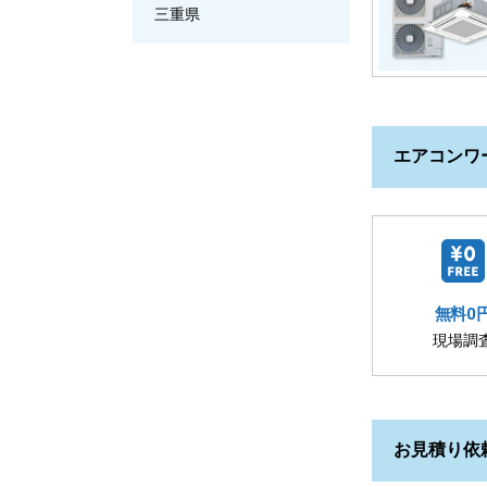
三重県
エアコンワ
無料0
現場調
お見積り依