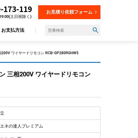
-173-119
お見積り依頼フォーム
19:00(土日祝除く)
お支払方法
0V ワイヤードリモコン RCB-GP280RGHW5
設置場所から選ぶ
ン 三相200V ワイヤードリモコン
オフィス
店舗
飲食店
美容・理容室
立
教育施設
工場
エネの達人プレミアム
倉庫