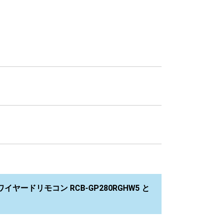
ヤードリモコン RCB-GP280RGHW5 と