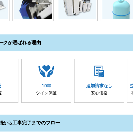
ークが選ばれる理由
円
10年
追加請求
なし
査
ツイン保証
安心価格
頼から工事完了までのフロー