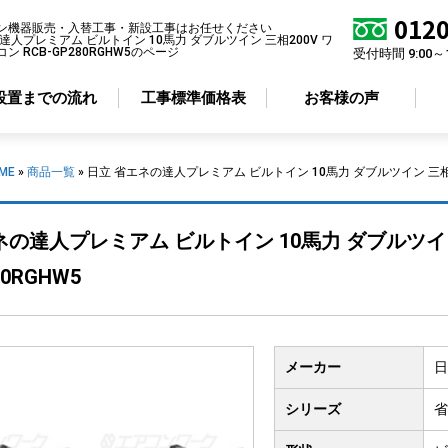
0120
ン機器販売・入替工事・新設工事はお任せください
達人プレミアム ビルトイン 10馬力 ダブルツイン 三相200V ワ
 RCB-GP280RGHW5のページ
受付時間 9:00～
設置までの流れ
工事標準価格表
お客様の声
ME
»
商品一覧
»
日立 省エネの達人プレミアム ビルトイン 10馬力 ダブルツイン 三相20
アコン形状から選ぶ
省エネ性から選ぶ
ネの達人プレミアム ビルトイン 10馬力 ダブルツイ
井カセット
4方向
標準エアコン
80RGHW5
井カセット
2方向
超省エネエアコン
井カセット
1方向
井吊り形
メーカー
日
掛け形
置き形
シリーズ
省
ルトイン形