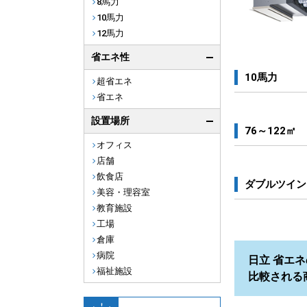
8馬力
10馬力
12馬力
省エネ性
10馬力
超省エネ
省エネ
設置場所
76～122㎡
オフィス
店舗
飲食店
ダブルツイン
美容・理容室
教育施設
工場
倉庫
病院
日立 省エネ
福祉施設
比較される