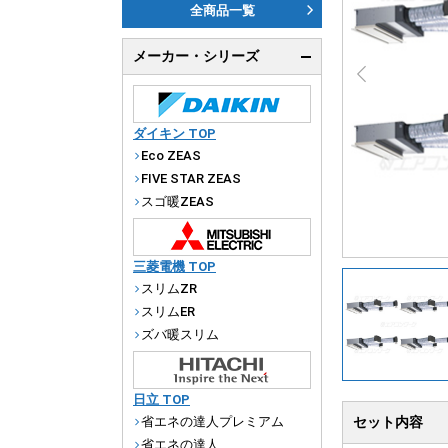
ダ
全商品一覧
天
メーカー・シリーズ
厨
ダイキン TOP
Eco ZEAS
FIVE STAR ZEAS
スゴ暖ZEAS
三菱電機 TOP
スリムZR
スリムER
ズバ暖スリム
日立 TOP
省エネの達人プレミアム
セット内容
省エネの達人