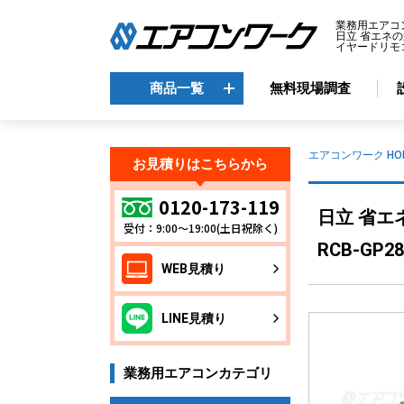
業務用エアコ
日立 省エネの
イヤードリモコン
商品一覧
無料現場調査
商品一覧
エアコンワーク HO
お見積りはこちらから
メーカーから選ぶ
エ
0120-173-119
日立 省エ
受付：9:00～19:00(土日祝除く)
天
ダイキン
RCB-GP2
天
三菱電機
WEB見積り
天
日立
天
東芝
LINE見積り
壁
パナソニック
床
業務用エアコンカテゴリ
ビ