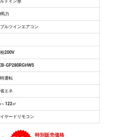
ルトイン形
病院
福祉施設
0馬力
ブルツインエアコン
相200V
CB-GP280RGHW5
時運転
省エネ
6～122㎡
イヤードリモコン
特別販売価格