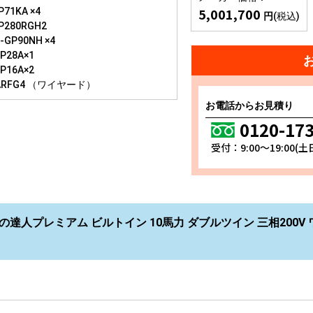
5,001,700
71KA ×4
円
(税込)
P280RGH2
GP90NH ×4
P28A×1
P16A×2
ARFG4 （ワイヤード）
お電話からお見積り
0120-17
受付：9:00～19:00(
の達人プレミアム ビルトイン 10馬力 ダブルツイン 三相200V ワイ