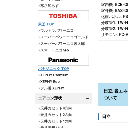
室内機: RCB-GP
寒さ知らず
室外機: RAS-G
化粧パネル: PS-
分岐管1: TW-N
東芝 TOP
分岐管2: TW-N
ウルトラパワーエコ
リモコン: PC-
スーパーパワーエコゴールド
スーパーパワーエコ暖太郎
スマートエコneo
パナソニック TOP
XEPHY Premium
XEPHY Eco
フル暖 XEPHY
日立 省エネ
ついて
エアコン形状
天井カセット4方向
天井カセット2方向
日立
天井カセット1方向
天井吊形4方向