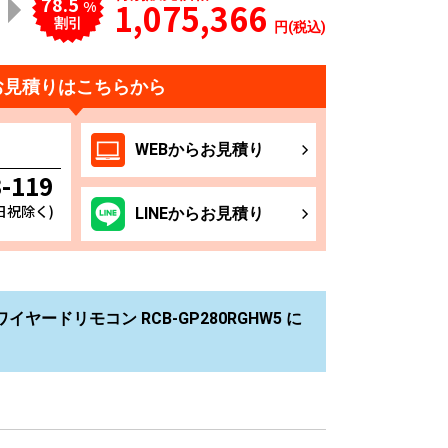
78.5
1,075,366
%
割引
円(税込)
お見積りはこちらから
WEB
からお
見積り
3-119
土日祝除く)
LINE
からお
見積り
ヤードリモコン RCB-GP280RGHW5 に