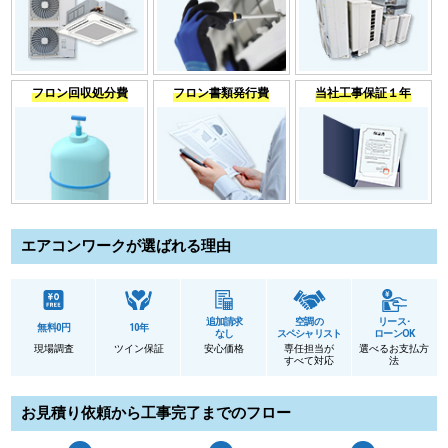
フロン回収処分費
フロン書類発行費
当社工事保証１年
エアコンワークが選ばれる理由
追加請求
空調の
リース･
無料0円
10年
なし
スペシャリスト
ローンOK
現場調査
ツイン保証
安心価格
専任担当が
選べるお支払方
すべて対応
法
お見積り依頼から工事完了までのフロー