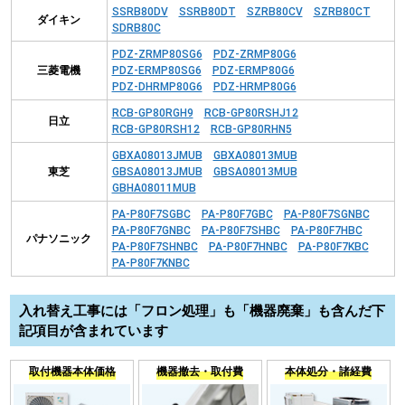
SSRB80DV
SSRB80DT
SZRB80CV
SZRB80CT
ダイキン
SDRB80C
PDZ-ZRMP80SG6
PDZ-ZRMP80G6
三菱電機
PDZ-ERMP80SG6
PDZ-ERMP80G6
PDZ-DHRMP80G6
PDZ-HRMP80G6
RCB-GP80RGH9
RCB-GP80RSHJ12
日立
RCB-GP80RSH12
RCB-GP80RHN5
GBXA08013JMUB
GBXA08013MUB
東芝
GBSA08013JMUB
GBSA08013MUB
GBHA08011MUB
PA-P80F7SGBC
PA-P80F7GBC
PA-P80F7SGNBC
PA-P80F7GNBC
PA-P80F7SHBC
PA-P80F7HBC
パナソニック
PA-P80F7SHNBC
PA-P80F7HNBC
PA-P80F7KBC
PA-P80F7KNBC
入れ替え工事には「フロン処理」も「機器廃棄」も含んだ下
記項目が含まれています
取付機器本体価格
機器撤去・取付費
本体処分・諸経費