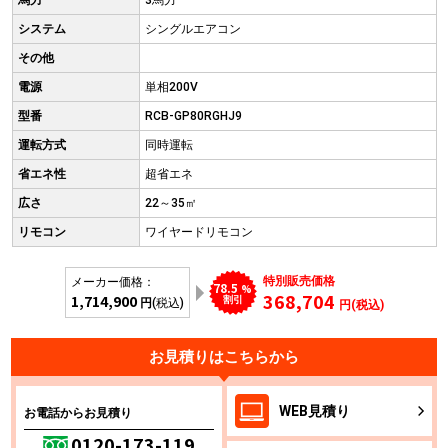
馬力
3馬力
システム
シングルエアコン
その他
電源
単相200V
型番
RCB-GP80RGHJ9
運転方式
同時運転
省エネ性
超省エネ
広さ
22～35㎡
リモコン
ワイヤードリモコン
特別販売価格
メーカー価格：
78.5
%
368,704
1,714,900
割引
円
(税込)
円(税込)
お見積りはこちらから
WEB
見積り
お電話からお見積り
0120-173-119