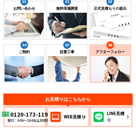
お問い合わせ
無料現場調査
正式見積もりの提出
ご契約
設置工事
アフターフォロー
お見積りはこちらから
0120-173-119
LINE
見積
WEB
見積り
り
受付：9:00～19:00(土日祝除く)