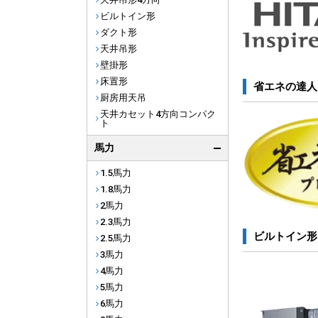
ビルトイン形
ダクト形
天井吊形
壁掛形
床置形
省エネの達人
厨房用天吊
天井カセット4方向コンパク
ト
馬力
1.5馬力
1.8馬力
2馬力
2.3馬力
ビルトイン形
2.5馬力
3馬力
4馬力
5馬力
6馬力