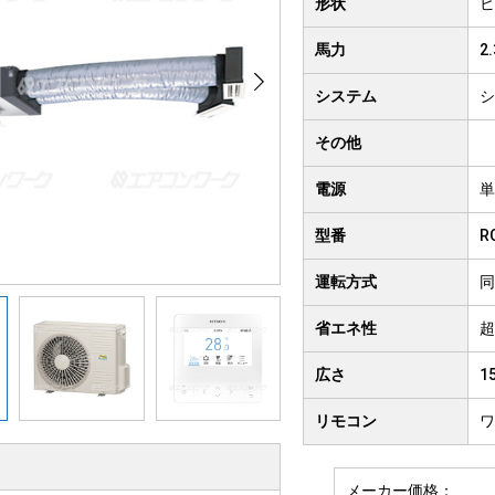
形状
ビ
クト形
井吊り形
4方向
馬力
2
房用
システム
シ
その他
電源
単
型番
R
運転方式
同
省エネ性
超
広さ
1
リモコン
ワ
メーカー価格：