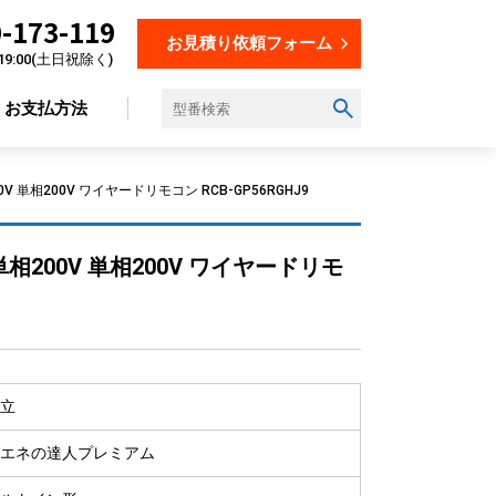
-173-119
お見積り依頼フォーム
19:00(土日祝除く)
お支払方法
 単相200V ワイヤードリモコン RCB-GP56RGHJ9
設置場所から選ぶ
相200V 単相200V ワイヤードリモ
オフィス
店舗
飲食店
美容・理容室
立
教育施設
工場
エネの達人プレミアム
倉庫