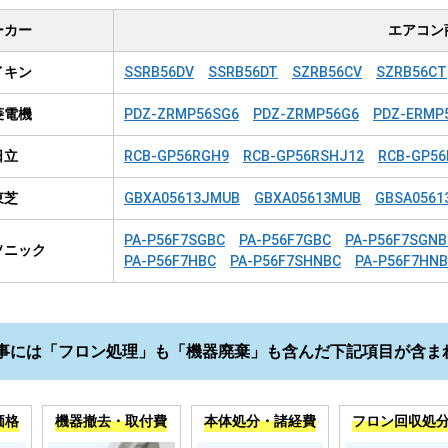
ーカー
エアコン
イキン
SSRB56DV
SSRB56DT
SZRB56CV
SZRB56CT
菱電機
PDZ-ZRMP56SG6
PDZ-ZRMP56G6
PDZ-ERMP
日立
RCB-GP56RGH9
RCB-GP56RSHJ12
RCB-GP56
東芝
GBXA05613JMUB
GBXA05613MUB
GBSA0561
PA-P56F7SGBC
PA-P56F7GBC
PA-P56F7SGNB
ソニック
PA-P56F7HBC
PA-P56F7SHNBC
PA-P56F7HN
事には「フロン処理」も「機器廃棄」も含んだ下記項目が含ま
価格
機器撤去・取付費
本体処分・諸経費
フロン回収処