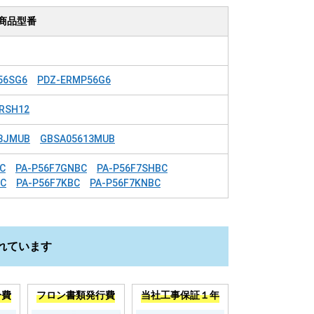
商品型番
56SG6
PDZ-ERMP56G6
RSH12
3JMUB
GBSA05613MUB
C
PA-P56F7GNBC
PA-P56F7SHBC
BC
PA-P56F7KBC
PA-P56F7KNBC
れています
分費
フロン書類発行費
当社工事保証１年