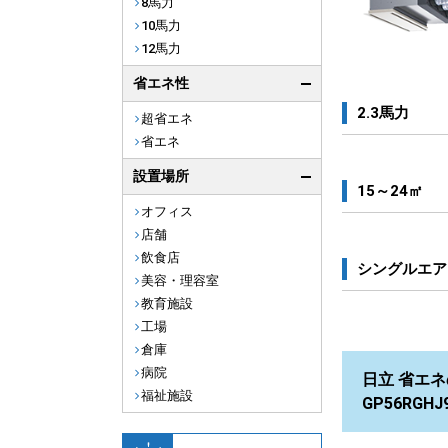
8馬力
10馬力
12馬力
省エネ性
2.3馬力
超省エネ
省エネ
設置場所
15～24㎡
オフィス
店舗
飲食店
シングルエア
美容・理容室
教育施設
工場
倉庫
病院
日立 省エネ
福祉施設
GP56RG