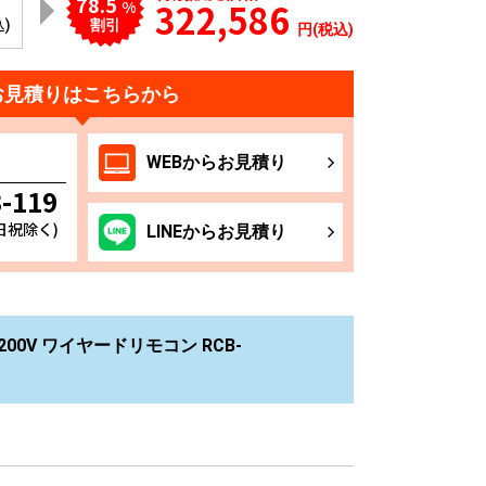
78.5
322,586
%
込)
割引
円(税込)
お見積りはこちらから
WEB
からお
見積り
3-119
土日祝除く)
LINE
からお
見積り
00V ワイヤードリモコン RCB-