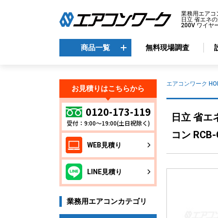
業務用エアコ
日立 省エネの
200V ワイヤ
商品一覧
無料現場調査
商品一覧
エアコンワーク HO
お見積りはこちらから
メーカーから選ぶ
エ
0120-173-119
日立 省エ
受付：9:00～19:00(土日祝除く)
天
ダイキン
コン RCB-
天
三菱電機
WEB見積り
天
日立
天
東芝
LINE見積り
壁
パナソニック
床
業務用エアコンカテゴリ
ビ