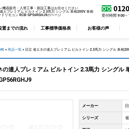
0120
ン機器販売・入替工事・新設工事はお任せください
達人プレミアム ビルトイン 2.3馬力 シングル 単相200V 単相
ードリモコン RCB-GP56RGHJ9のページ
受付時間 9:00～
設置までの流れ
工事標準価格表
お客様の声
ME
»
商品一覧
»
日立 省エネの達人プレミアム ビルトイン 2.3馬力 シングル 単相200V
アコン形状から選ぶ
省エネ性から選ぶ
ネの達人プレミアム ビルトイン 2.3馬力 シングル 単
井カセット
4方向
標準エアコン
GP56RGHJ9
井カセット
2方向
超省エネエアコン
井カセット
1方向
井吊り形
メーカー
日
掛け形
置き形
シリーズ
省
ルトイン形