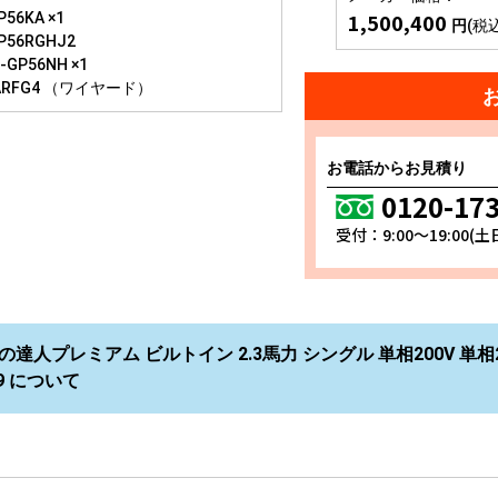
1,500,400
56KA ×1
円
(税
P56RGHJ2
GP56NH ×1
ARFG4 （ワイヤード）
お電話からお見積り
0120-17
受付：9:00～19:00(
の達人プレミアム ビルトイン 2.3馬力 シングル 単相200V 単相2
J9 について