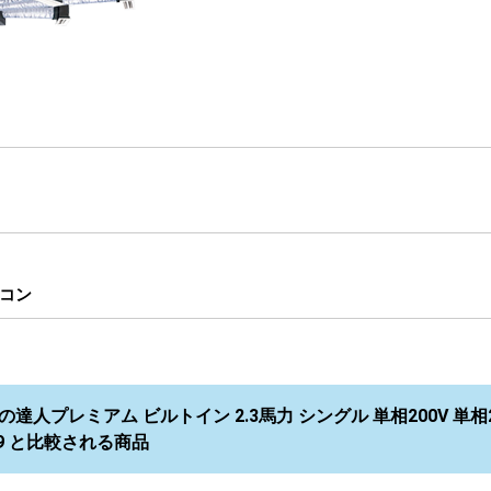
コン
の達人プレミアム ビルトイン 2.3馬力 シングル 単相200V 単相2
HJ9 と比較される商品