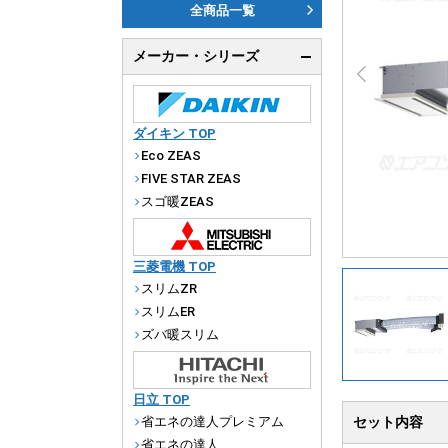
ダ
全商品一覧
天
メーカー・シリーズ
厨
ダイキン TOP
Eco ZEAS
FIVE STAR ZEAS
スゴ暖ZEAS
三菱電機 TOP
スリムZR
スリムER
ズバ暖スリム
日立 TOP
省エネの達人プレミアム
セット内容
省エネの達人