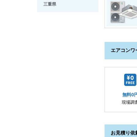
三重県
エアコンワ
無料0
現場調
お見積り依