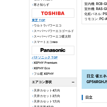
室内機: RCB-GP
寒さ知らず
室外機: RAS-G
化粧パネル: PS-
リモコン: PC-
東芝 TOP
ウルトラパワーエコ
スーパーパワーエコゴールド
スーパーパワーエコ暖太郎
スマートエコneo
パナソニック TOP
XEPHY Premium
XEPHY Eco
フル暖 XEPHY
日立 省エネ
GP56RGH
エアコン形状
天井カセット4方向
天井カセット2方向
日立
天井カセット1方向
天井吊形4方向