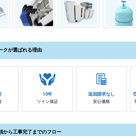
ークが選ばれる理由
円
10年
追加請求
なし
査
ツイン保証
安心価格
頼から工事完了までのフロー