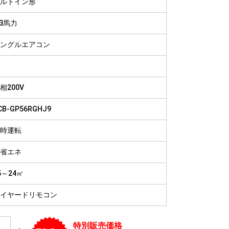
ルトイン形
病院
福祉施設
.3馬力
ングルエアコン
相200V
CB-GP56RGHJ9
時運転
省エネ
5～24㎡
イヤードリモコン
特別販売価格