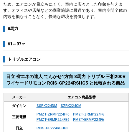
ため、エアコンが目立ちにくく、室内に広々とした印象を与えま
す。オフィスや店舗などの商業施設に最適であり、室内空間全体の
内観を損なうことなく、快適な環境を提供します。
8馬力
61～97㎡
トリプルエアコン
日立 省エネの達人 てんかせ1方向 8馬力 トリプル 三相200V
ワイヤードリモコン RCIS-GP224RSHG5 と比較される商品
メーカー
エアコン商品型番
ダイキン
SSRK224DM
SZRK224CM
PMZT-ZRMP224FF6
PMZT-ZRMP224F6
三菱電機
PMZT-ERMP224FE6
PMZT-ERMP224F6
日立
RCIS-GP224RGHG5