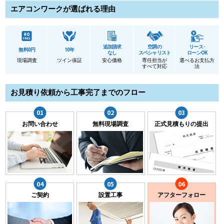
エアコンワークが選ばれる理由
追加請求
空調の
リース･
無料0円
10年
なし
スペシャリスト
ローンOK
現場調査
ツイン保証
安心価格
専任担当が
選べるお支払方
すべて対応
法
お見積り依頼から工事完了までのフロー
お問い合わせ
無料現場調査
正式見積もりの提出
ご契約
設置工事
アフターフォロー