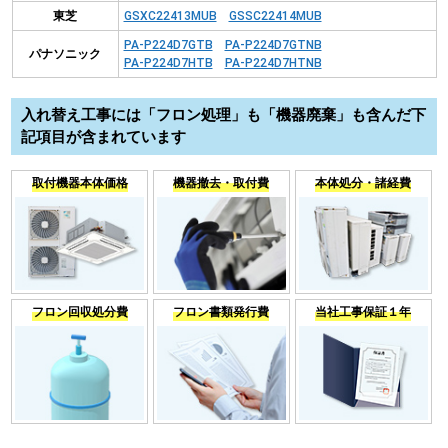
東芝
GSXC22413MUB
GSSC22414MUB
PA-P224D7GTB
PA-P224D7GTNB
パナソニック
PA-P224D7HTB
PA-P224D7HTNB
入れ替え工事には「フロン処理」も「機器廃棄」も含んだ下
記項目が含まれています
取付機器本体価格
機器撤去・取付費
本体処分・諸経費
フロン回収処分費
フロン書類発行費
当社工事保証１年