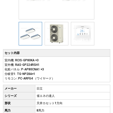
セット内容
室内機: RCIS-GP80KA ×3
室外機: RAS-GP224RSH1
化粧パネル: P-AP80CNA1 ×3
分岐管1: TG-NP28A×1
リモコン: PC-ARFG4 （ワイヤード）
メーカー
日立
シリーズ
省エネの達人
形状
天井カセット1方向
馬力
8馬力