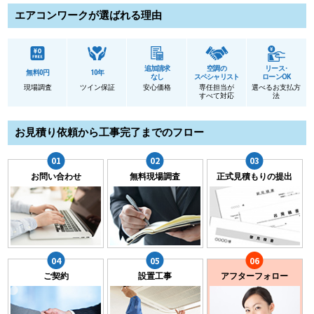
エアコンワークが選ばれる理由
追加請求
空調の
リース･
無料0円
10年
なし
スペシャリスト
ローンOK
現場調査
ツイン保証
安心価格
専任担当が
選べるお支払方
すべて対応
法
お見積り依頼から工事完了までのフロー
お問い合わせ
無料現場調査
正式見積もりの提出
ご契約
設置工事
アフターフォロー