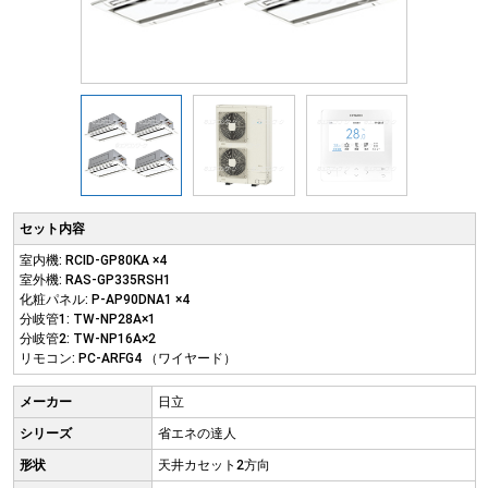
セット内容
室内機: RCID-GP80KA ×4
室外機: RAS-GP335RSH1
化粧パネル: P-AP90DNA1 ×4
分岐管1: TW-NP28A×1
分岐管2: TW-NP16A×2
リモコン: PC-ARFG4 （ワイヤード）
メーカー
日立
シリーズ
省エネの達人
形状
天井カセット2方向