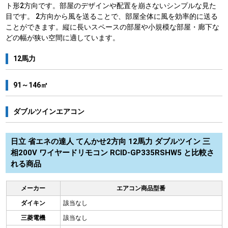
ト形2方向です。部屋のデザインや配置を崩さないシンプルな見た
目です。 2方向から風を送ることで、部屋全体に風を効率的に送る
ことができます。縦に長いスペースの部屋や小規模な部屋・廊下な
どの幅が狭い空間に適しています。
12馬力
91～146㎡
ダブルツインエアコン
日立 省エネの達人 てんかせ2方向 12馬力 ダブルツイン 三
相200V ワイヤードリモコン RCID-GP335RSHW5 と比較さ
れる商品
メーカー
エアコン商品型番
ダイキン
該当なし
三菱電機
該当なし