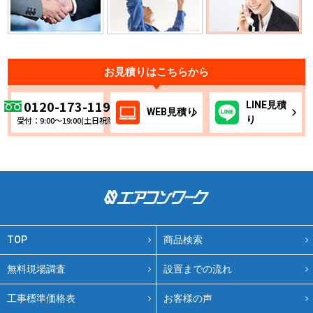
お見積りはこちらから
0120-173-119
LINE
見積
WEB
見積り
り
受付：9:00～19:00(土日祝除く)
TOP
商品検索
無料現場調査
設置までの流れ
工事標準価格表
お客様の声