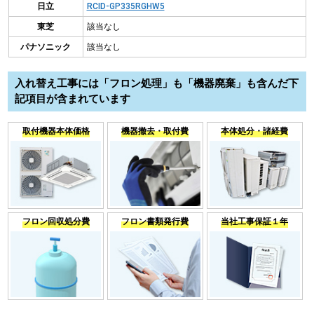
日立
RCID-GP335RGHW5
東芝
該当なし
パナソニック
該当なし
入れ替え工事には「フロン処理」も「機器廃棄」も含んだ下
記項目が含まれています
取付機器本体価格
機器撤去・取付費
本体処分・諸経費
フロン回収処分費
フロン書類発行費
当社工事保証１年