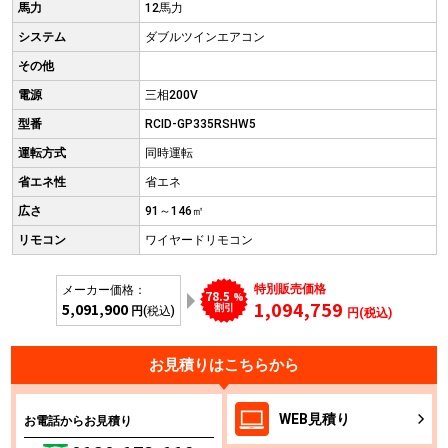
馬力
12馬力
システム
ダブルツインエアコン
その他
電源
三相200V
型番
RCID-GP335RSHW5
運転方式
同時運転
省エネ性
省エネ
広さ
91～146㎡
リモコン
ワイヤードリモコン
特別販売価格
メーカー価格：
78.5
%
1,094,759
5,091,900
割引
円
(税込)
円(税込)
お見積りはこちらから
WEB
見積り
お電話からお見積り