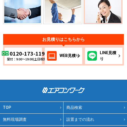
お見積りはこちらから
0120-173-119
LINE
見積
WEB
見積り
り
受付：9:00～19:00(土日祝除く)
TOP
商品検索
無料現場調査
設置までの流れ