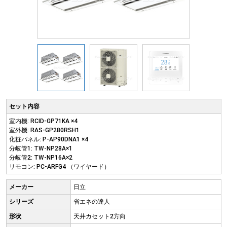
セット内容
室内機: RCID-GP71KA ×4
室外機: RAS-GP280RSH1
化粧パネル: P-AP90DNA1 ×4
分岐管1: TW-NP28A×1
分岐管2: TW-NP16A×2
リモコン: PC-ARFG4 （ワイヤード）
メーカー
日立
シリーズ
省エネの達人
形状
天井カセット2方向