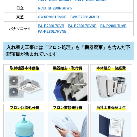
日立
RCID-GP280RGHW5
東芝
GWXF28013MUB
GWSF28014MUB
PA-P280L7GVB
PA-P280L7GVNB
PA-P280L7HVB
パナソニック
PA-P280L7HVNB
入れ替え工事には「フロン処理」も「機器廃棄」も含んだ下
記項目が含まれています
取付機器本体価格
機器撤去・取付費
本体処分・諸経費
フロン回収処分費
フロン書類発行費
当社工事保証１年