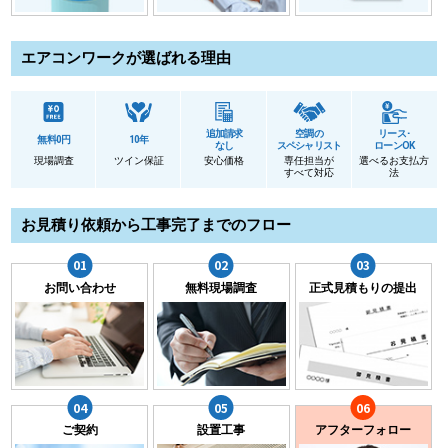
エアコンワークが選ばれる理由
追加請求
空調の
リース･
無料0円
10年
なし
スペシャリスト
ローンOK
現場調査
ツイン保証
安心価格
専任担当が
選べるお支払方
すべて対応
法
お見積り依頼から工事完了までのフロー
お問い合わせ
無料現場調査
正式見積もりの提出
ご契約
設置工事
アフターフォロー