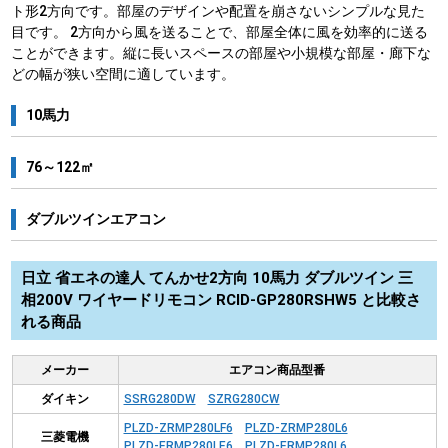
ト形2方向です。部屋のデザインや配置を崩さないシンプルな見た
目です。 2方向から風を送ることで、部屋全体に風を効率的に送る
ことができます。縦に長いスペースの部屋や小規模な部屋・廊下な
どの幅が狭い空間に適しています。
10馬力
76～122㎡
ダブルツインエアコン
日立 省エネの達人 てんかせ2方向 10馬力 ダブルツイン 三
相200V ワイヤードリモコン RCID-GP280RSHW5 と比較さ
れる商品
メーカー
エアコン商品型番
ダイキン
SSRG280DW
SZRG280CW
PLZD-ZRMP280LF6
PLZD-ZRMP280L6
三菱電機
PLZD-ERMP280LE6
PLZD-ERMP280L6