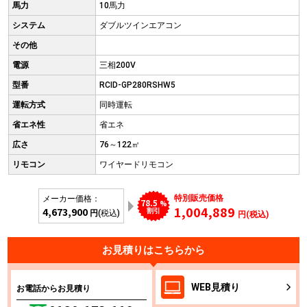
馬力
10馬力
システム
ダブルツインエアコン
その他
電源
三相200V
型番
RCID-GP280RSHW5
運転方式
同時運転
省エネ性
省エネ
広さ
76～122㎡
リモコン
ワイヤードリモコン
特別販売価格
メーカー価格：
78.5
%
1,004,889
4,673,900
割引
円
(税込)
円(税込)
お見積りはこちらから
WEB
見積り
お電話からお見積り