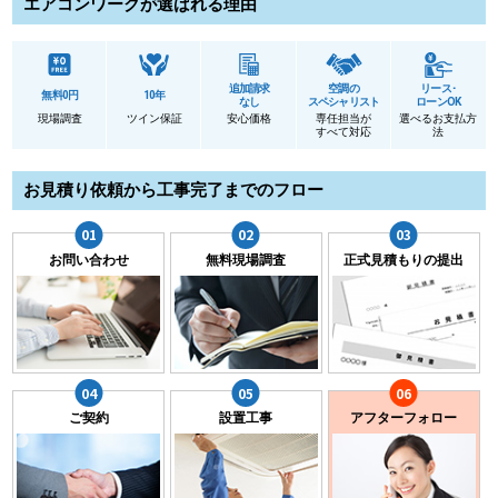
エアコンワークが選ばれる理由
追加請求
空調の
リース･
無料0円
10年
なし
スペシャリスト
ローンOK
現場調査
ツイン保証
安心価格
専任担当が
選べるお支払方
すべて対応
法
お見積り依頼から工事完了までのフロー
お問い合わせ
無料現場調査
正式見積もりの提出
ご契約
設置工事
アフターフォロー