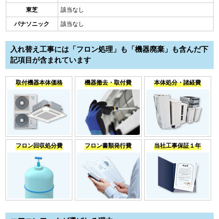
東芝
該当なし
パナソニック
該当なし
入れ替え工事には「フロン処理」も「機器廃棄」も含んだ下
記項目が含まれています
取付機器本体価格
機器撤去・取付費
本体処分・諸経費
フロン回収処分費
フロン書類発行費
当社工事保証１年