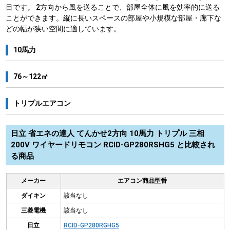
目です。 2方向から風を送ることで、部屋全体に風を効率的に送る
ことができます。縦に長いスペースの部屋や小規模な部屋・廊下な
どの幅が狭い空間に適しています。
10馬力
76～122㎡
トリプルエアコン
日立 省エネの達人 てんかせ2方向 10馬力 トリプル 三相
200V ワイヤードリモコン RCID-GP280RSHG5 と比較され
る商品
メーカー
エアコン商品型番
ダイキン
該当なし
三菱電機
該当なし
日立
RCID-GP280RGHG5