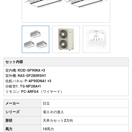
セット内容
室内機: RCID-GP90KA ×3
室外機: RAS-GP280RSH1
化粧パネル: P-AP90DNA1 ×3
分岐管1: TG-NP28A×1
リモコン: PC-ARFG4 （ワイヤード）
メーカー
日立
シリーズ
省エネの達人
形状
天井カセット2方向
馬力
10馬力