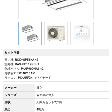
セット内容
室内機: RCID-GP56KA ×2
室外機: RAS-GP112RSH4
化粧パネル: P-AP90DNA1 ×2
分岐管1: TW-NP16A×1
リモコン: PC-ARFG4 （ワイヤード）
メーカー
日立
シリーズ
省エネの達人
形状
天井カセット2方向
馬力
4馬力