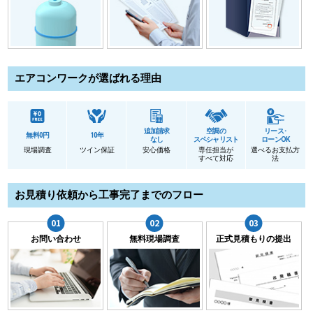
エアコンワークが選ばれる理由
追加請求
空調の
リース･
無料0円
10年
なし
スペシャリスト
ローンOK
現場調査
ツイン保証
安心価格
専任担当が
選べるお支払方
すべて対応
法
お見積り依頼から工事完了までのフロー
お問い合わせ
無料現場調査
正式見積もりの提出