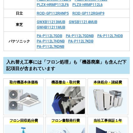
PLZX-HRMP112LF6
PLZX-HRMP112L6
日立
RCID-GP112RHNP5
RCID-GP112RGHP9
GWXB11213MUB
GWSB11214MUB
東芝
GWHB11211MUB
PA-P112L7GDB
PA-P112L7GDNB
PA-P112L7HDB
パナソニック
PA-P112L7HDNB
PA-P112L7KDB
PA-P112L7KDNB
入れ替え工事には「フロン処理」も「機器廃棄」も含んだ下
記項目が含まれています
取付機器本体価格
機器撤去・取付費
本体処分・諸経費
フロン回収処分費
フロン書類発行費
当社工事保証１年