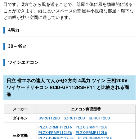
目です。 2方向から風を送ることで、部屋全体に風を効率的に送る
ことができます。縦に長いスペースの部屋や小規模な部屋・廊下な
どの幅が狭い空間に適しています。
4馬力
30～49㎡
ツインエアコン
日立 省エネの達人 てんかせ2方向 4馬力 ツイン 三相200V
ワイヤードリモコン RCID-GP112RSHP11 と比較される商
品
メーカー
エアコン商品型番
ダイキン
SSRG112DD
SZRG112CD
SDRG112CD
PLZX-ZRMP112LF6
PLZX-ZRMP112L6
PLZX-ERMP112LE6
PLZX-ERMP112L6
三菱電機
PLZX-DHRMP112LF6
PLZX-DHRMP112L6