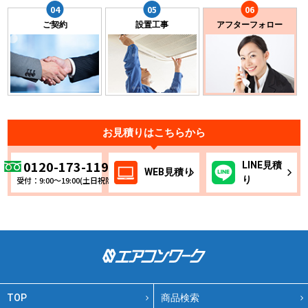
ご契約
設置工事
アフターフォロー
お見積りはこちらから
0120-173-119
LINE
見積
WEB
見積り
り
受付：9:00～19:00(土日祝除く)
TOP
商品検索