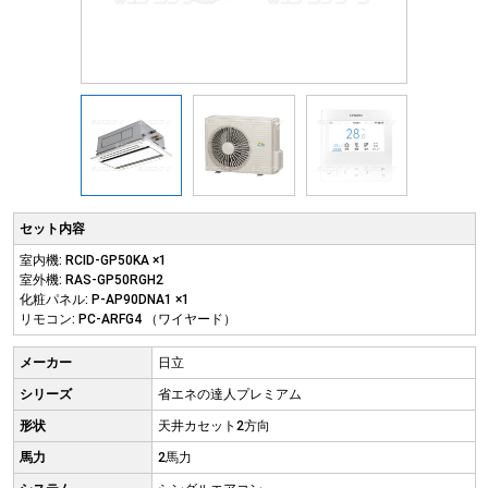
セット内容
室内機: RCID-GP50KA ×1
室外機: RAS-GP50RGH2
化粧パネル: P-AP90DNA1 ×1
リモコン: PC-ARFG4 （ワイヤード）
メーカー
日立
シリーズ
省エネの達人プレミアム
形状
天井カセット2方向
馬力
2馬力