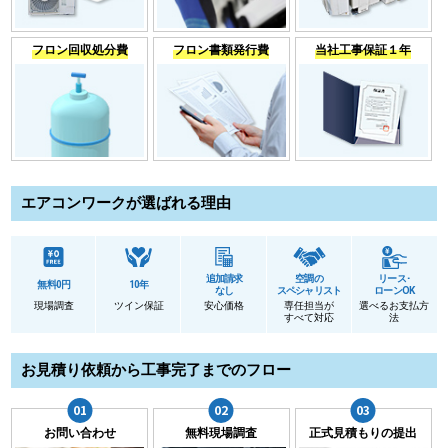
フロン回収処分費
フロン書類発行費
当社工事保証１年
エアコンワークが選ばれる理由
追加請求
空調の
リース･
無料0円
10年
なし
スペシャリスト
ローンOK
現場調査
ツイン保証
安心価格
専任担当が
選べるお支払方
すべて対応
法
お見積り依頼から工事完了までのフロー
お問い合わせ
無料現場調査
正式見積もりの提出