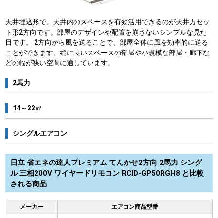
天井埋込形で、天井内のスペースを有効活用できるのが天井カセッ
ト形2方向です。部屋のデザインや配置を崩さないシンプルな見た
目です。 2方向から風を送ることで、部屋全体に風を効率的に送る
ことができます。縦に長いスペースの部屋や小規模な部屋・廊下な
どの幅が狭い空間に適しています。
2馬力
14～22㎡
シングルエアコン
日立 省エネの達人プレミアム てんかせ2方向 2馬力 シング
ル 三相200V ワイヤードリモコン RCID-GP50RGH8 と比較
される商品
メーカー
エアコン商品型番