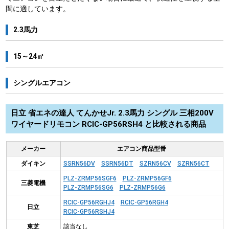
間に適しています。
2.3馬力
15～24㎡
シングルエアコン
日立 省エネの達人 てんかせJr. 2.3馬力 シングル 三相200V
ワイヤードリモコン RCIC-GP56RSH4 と比較される商品
メーカー
エアコン商品型番
ダイキン
SSRN56DV
SSRN56DT
SZRN56CV
SZRN56CT
PLZ-ZRMP56SGF6
PLZ-ZRMP56GF6
三菱電機
PLZ-ZRMP56SG6
PLZ-ZRMP56G6
RCIC-GP56RGHJ4
RCIC-GP56RGH4
日立
RCIC-GP56RSHJ4
東芝
該当なし