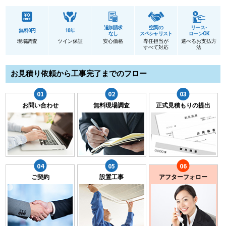
追加請求
空調の
リース･
無料0円
10年
なし
スペシャリスト
ローンOK
現場調査
ツイン保証
安心価格
専任担当が
選べるお支払方
すべて対応
法
お見積り依頼から工事完了までのフロー
お問い合わせ
無料現場調査
正式見積もりの提出
ご契約
設置工事
アフターフォロー