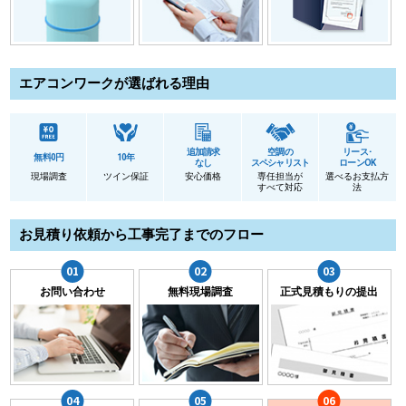
エアコンワークが選ばれる理由
追加請求
空調の
リース･
無料0円
10年
なし
スペシャリスト
ローンOK
現場調査
ツイン保証
安心価格
専任担当が
選べるお支払方
すべて対応
法
お見積り依頼から工事完了までのフロー
お問い合わせ
無料現場調査
正式見積もりの提出