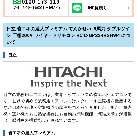
0120-173-119
受付：9:00～19:00(土日祝除く)
LINE
見積り
日立 省エネの達人プレミアム てんかせJr. 8馬力 ダブルツイ
ン 三相200V ワイヤードリモコン RCIC-GP224RGHW4 につ
いて
日立
日立の業務用エアコンは、業界トップクラスの省エネ性エアコンで
す。世界で初めて業務用エアコン向けスクロール圧縮機を量産する
など日本の冷凍・空調機器の歴史をつくってきました。また、室内
機・室外機ともに熱交換器にも自動お掃除機能「凍結洗浄」が搭載
（一部対象外機種あり）されています。
省エネの達人プレミアム