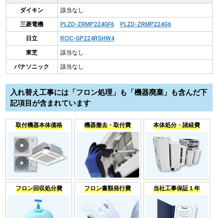
ダイキン
該当なし
三菱電機
PLZD-ZRMP224GF6
PLZD-ZRMP224G6
日立
RCIC-GP224RSHW4
東芝
該当なし
パナソニック
該当なし
入れ替え工事には「フロン処理」も「機器廃棄」も含んだ下
記項目が含まれています
取付機器本体価格
機器撤去・取付費
本体処分・諸経費
フロン回収処分費
フロン書類発行費
当社工事保証１年