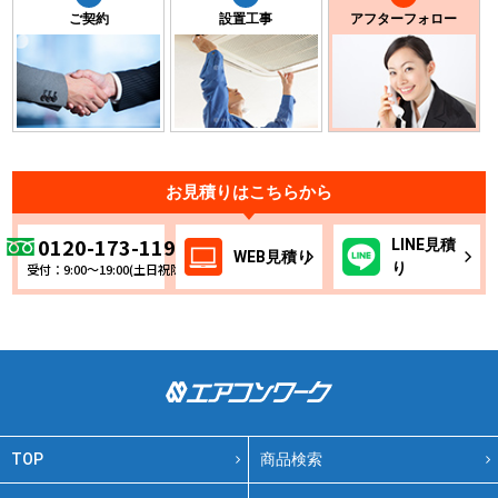
ご契約
設置工事
アフターフォロー
お見積りはこちらから
0120-173-119
LINE
見積
WEB
見積り
り
受付：9:00～19:00(土日祝除く)
TOP
商品検索