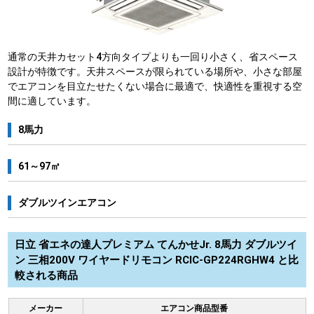
通常の天井カセット4方向タイプよりも一回り小さく、省スペース
設計が特徴です。天井スペースが限られている場所や、小さな部屋
でエアコンを目立たせたくない場合に最適で、快適性を重視する空
間に適しています。
8馬力
61～97㎡
ダブルツインエアコン
日立 省エネの達人プレミアム てんかせJr. 8馬力 ダブルツイ
ン 三相200V ワイヤードリモコン RCIC-GP224RGHW4 と比
較される商品
メーカー
エアコン商品型番