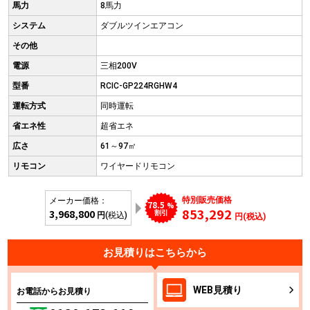
馬力
8馬力
システム
ダブルツインエアコン
その他
電源
三相200V
型番
RCIC-GP224RGHW4
運転方式
同時運転
省エネ性
超省エネ
広さ
61～97㎡
リモコン
ワイヤードリモコン
特別販売価格
メーカー価格：
78.5
%
853,292
3,968,800
割引
円
(税込)
円(税込)
お見積りはこちらから
WEB
見積り
お電話からお見積り