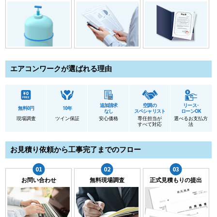
エアコンワークが選ばれる理由
追加請求
空調の
リース･
無料0円
10年
なし
スペシャリスト
ローンOK
現場調査
ツイン保証
安心価格
専任担当が
選べるお支払方
すべて対応
法
お見積り依頼から工事完了までのフロー
お問い合わせ
無料現場調査
正式見積もりの提出