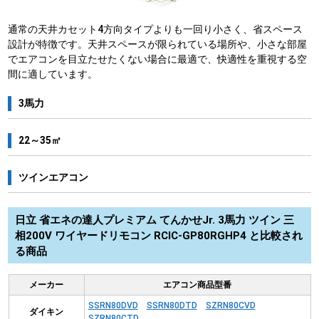
通常の天井カセット4方向タイプよりも一回り小さく、省スペース
設計が特徴です。天井スペースが限られている場所や、小さな部屋
でエアコンを目立たせたくない場合に最適で、快適性を重視する空
間に適しています。
3馬力
22～35㎡
ツインエアコン
日立 省エネの達人プレミアム てんかせJr. 3馬力 ツイン 三
相200V ワイヤードリモコン RCIC-GP80RGHP4 と比較され
る商品
メーカー
エアコン商品型番
SSRN80DVD
SSRN80DTD
SZRN80CVD
ダイキン
SZRN80CTD