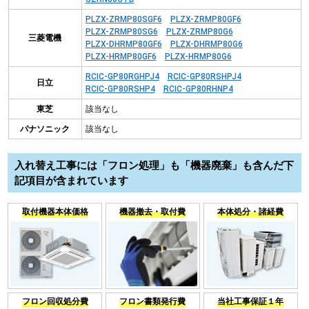
PLZX-ZRMP80SGF6
PLZX-ZRMP80GF6
PLZX-ZRMP80SG6
PLZX-ZRMP80G6
三菱電機
PLZX-DHRMP80GF6
PLZX-DHRMP80G6
PLZX-HRMP80GF6
PLZX-HRMP80G6
RCIC-GP80RGHPJ4
RCIC-GP80RSHPJ4
日立
RCIC-GP80RSHP4
RCIC-GP80RHNP4
東芝
該当なし
パナソニック
該当なし
入れ替え工事には「フロン処理」も「機器廃棄」も含んだ下
記項目が含まれています
取付機器本体価格
機器撤去・取付費
本体処分・諸経費
フロン回収処分費
フロン書類発行費
当社工事保証１年