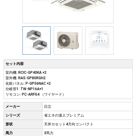
セット内容
室内機: RCIC-GP40KA ×2
室外機: RAS-GP80RGH2
化粧パネル: P-GP56NAC ×2
分岐管1: TW-NP16A×1
リモコン: PC-ARFG4 （ワイヤード）
メーカー
日立
シリーズ
省エネの達人プレミアム
形状
天井カセット4方向コンパクト
馬力
3馬力