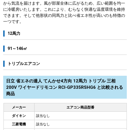
から気流を届けます。風が部屋全体に広がるため、広い範囲を均一
に冷暖房いたします。これにより、むらなく快適な温度環境を維持
できます。そして他形状の同馬力と比べ省エネ性が高いのも特徴の
一つです。
12馬力
91～146㎡
トリプルエアコン
日立 省エネの達人 てんかせ4方向 12馬力 トリプル 三相
200V ワイヤードリモコン RCI-GP335RSHG6 と比較される
商品
メーカー
エアコン商品型番
ダイキン
該当なし
三菱電機
該当なし