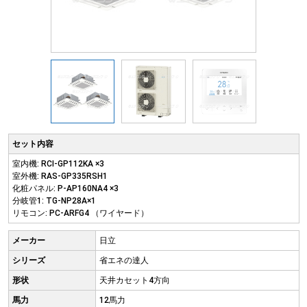
セット内容
室内機: RCI-GP112KA ×3
室外機: RAS-GP335RSH1
化粧パネル: P-AP160NA4 ×3
分岐管1: TG-NP28A×1
リモコン: PC-ARFG4 （ワイヤード）
メーカー
日立
シリーズ
省エネの達人
形状
天井カセット4方向
馬力
12馬力