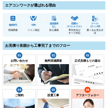
エアコンワークが選ばれる理由
追加請求
空調の
リース･
無料0円
10年
なし
スペシャリスト
ローンOK
現場調査
ツイン保証
安心価格
専任担当が
選べるお支払方
すべて対応
法
お見積り依頼から工事完了までのフロー
お問い合わせ
無料現場調査
正式見積もりの提出
ご契約
設置工事
アフターフォロー