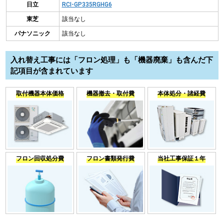
日立
RCI-GP335RGHG6
東芝
該当なし
パナソニック
該当なし
入れ替え工事には「フロン処理」も「機器廃棄」も含んだ下
記項目が含まれています
取付機器本体価格
機器撤去・取付費
本体処分・諸経費
フロン回収処分費
フロン書類発行費
当社工事保証１年