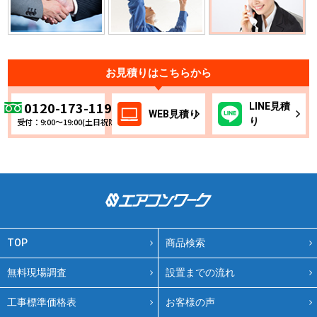
お見積りはこちらから
0120-173-119
LINE
見積
WEB
見積り
り
受付：9:00～19:00(土日祝除く)
TOP
商品検索
無料現場調査
設置までの流れ
工事標準価格表
お客様の声