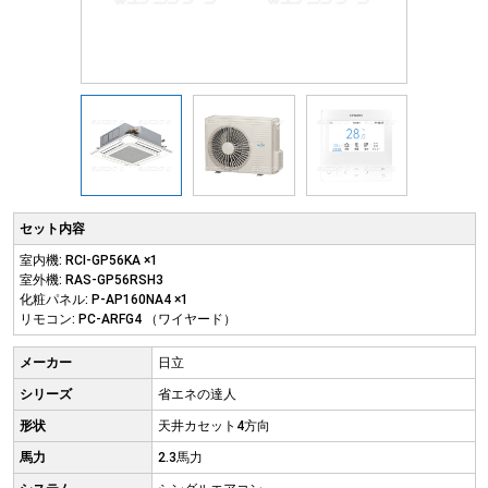
セット内容
室内機: RCI-GP56KA ×1
室外機: RAS-GP56RSH3
化粧パネル: P-AP160NA4 ×1
リモコン: PC-ARFG4 （ワイヤード）
メーカー
日立
シリーズ
省エネの達人
形状
天井カセット4方向
馬力
2.3馬力