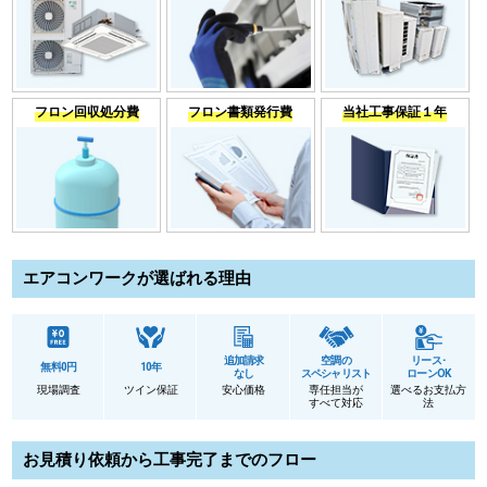
フロン回収処分費
フロン書類発行費
当社工事保証１年
エアコンワークが選ばれる理由
追加請求
空調の
リース･
無料0円
10年
なし
スペシャリスト
ローンOK
現場調査
ツイン保証
安心価格
専任担当が
選べるお支払方
すべて対応
法
お見積り依頼から工事完了までのフロー