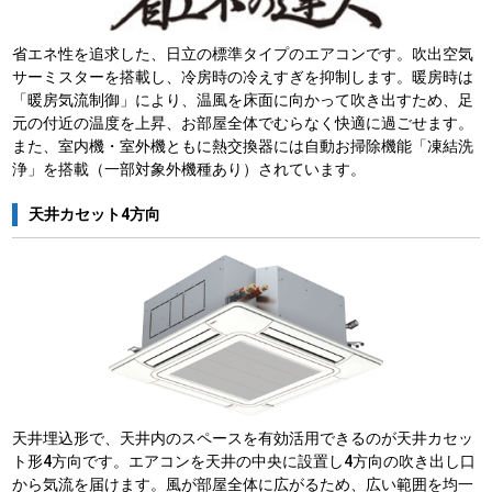
省エネ性を追求した、日立の標準タイプのエアコンです。吹出空気
サーミスターを搭載し、冷房時の冷えすぎを抑制します。暖房時は
「暖房気流制御」により、温風を床面に向かって吹き出すため、足
元の付近の温度を上昇、お部屋全体でむらなく快適に過ごせます。
また、室内機・室外機ともに熱交換器には自動お掃除機能「凍結洗
浄」を搭載（一部対象外機種あり）されています。
天井カセット4方向
天井埋込形で、天井内のスペースを有効活用できるのが天井カセッ
ト形4方向です。エアコンを天井の中央に設置し4方向の吹き出し口
から気流を届けます。風が部屋全体に広がるため、広い範囲を均一