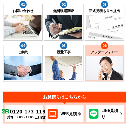
お問い合わせ
無料現場調査
正式見積もりの提出
ご契約
設置工事
アフターフォロー
お見積りはこちらから
0120-173-119
LINE
見積
WEB
見積り
り
受付：9:00～19:00(土日祝除く)