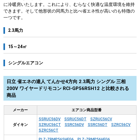
に冷暖房いたします。これにより、むらなく快適な温度環境を維持
できます。そして他形状の同馬力と比べ省エネ性が高いのも特徴の
一つです。
2.3馬力
15～24㎡
シングルエアコン
日立 省エネの達人 てんかせ4方向 2.3馬力 シングル 三相
200V ワイヤードリモコン RCI-GP56RSH12 と比較される
商品
メーカー
エアコン商品型番
SSRUC56DV
SSRUC56DT
SZRUC56CV
ダイキン
SZRUC56CT
SSRC56DV
SSRC56DT
SZRC56CV
SZRC56CT
PLZ-ZRMP56SHFG6
PLZ-ZRMP56HFG6