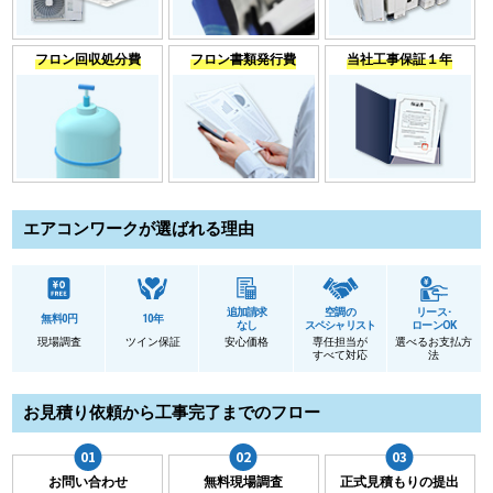
フロン回収処分費
フロン書類発行費
当社工事保証１年
エアコンワークが選ばれる理由
追加請求
空調の
リース･
無料0円
10年
なし
スペシャリスト
ローンOK
現場調査
ツイン保証
安心価格
専任担当が
選べるお支払方
すべて対応
法
お見積り依頼から工事完了までのフロー
お問い合わせ
無料現場調査
正式見積もりの提出