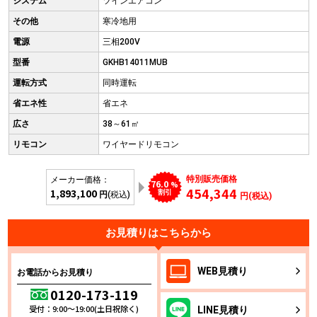
システム
ツインエアコン
その他
寒冷地用
電源
三相200V
型番
GKHB14011MUB
運転方式
同時運転
省エネ性
省エネ
広さ
38～61㎡
リモコン
ワイヤードリモコン
特別販売価格
メーカー価格：
76.0
%
454,344
1,893,100
割引
円
(税込)
円(税込)
お見積りはこちらから
WEB
見積り
お電話からお見積り
0120-173-119
受付：9:00～19:00(土日祝除く)
LINE
見積り