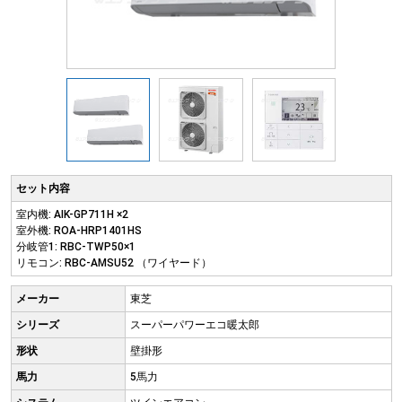
セット内容
室内機: AIK-GP711H ×2
室外機: ROA-HRP1401HS
分岐管1: RBC-TWP50×1
リモコン: RBC-AMSU52 （ワイヤード）
メーカー
東芝
シリーズ
スーパーパワーエコ暖太郎
形状
壁掛形
馬力
5馬力