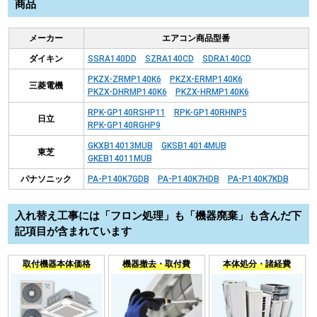
商品
メーカー
エアコン商品型番
ダイキン
SSRA140DD
SZRA140CD
SDRA140CD
PKZX-ZRMP140K6
PKZX-ERMP140K6
三菱電機
PKZX-DHRMP140K6
PKZX-HRMP140K6
RPK-GP140RSHP11
RPK-GP140RHNP5
日立
RPK-GP140RGHP9
GKXB14013MUB
GKSB14014MUB
東芝
GKEB14011MUB
パナソニック
PA-P140K7GDB
PA-P140K7HDB
PA-P140K7KDB
入れ替え工事には「フロン処理」も「機器廃棄」も含んだ下
記項目が含まれています
取付機器本体価格
機器撤去・取付費
本体処分・諸経費