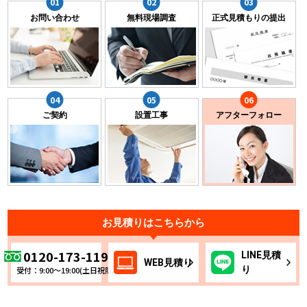
お問い合わせ
無料現場調査
正式見積もりの提出
ご契約
設置工事
アフターフォロー
お見積りはこちらから
0120-173-119
LINE
見積
WEB
見積り
り
受付：9:00～19:00(土日祝除く)