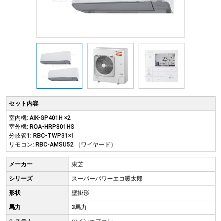
セット内容
室内機: AIK-GP401H ×2
室外機: ROA-HRP801HS
分岐管1: RBC-TWP31×1
リモコン: RBC-AMSU52 （ワイヤード）
メーカー
東芝
シリーズ
スーパーパワーエコ暖太郎
形状
壁掛形
馬力
3馬力