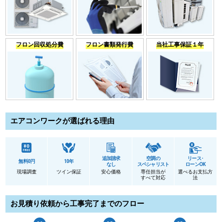
フロン回収処分費
フロン書類発行費
当社工事保証１年
エアコンワークが選ばれる理由
追加請求
空調の
リース･
無料0円
10年
なし
スペシャリスト
ローンOK
現場調査
ツイン保証
安心価格
専任担当が
選べるお支払方
すべて対応
法
お見積り依頼から工事完了までのフロー