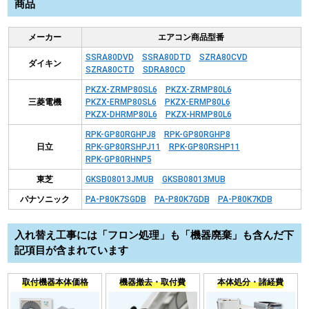
商品
メーカー
エアコン商品型番
SSRA80DVD
SSRA80DTD
SZRA80CVD
ダイキン
SZRA80CTD
SDRA80CD
PKZX-ZRMP80SL6
PKZX-ZRMP80L6
三菱電機
PKZX-ERMP80SL6
PKZX-ERMP80L6
PKZX-DHRMP80L6
PKZX-HRMP80L6
RPK-GP80RGHPJ8
RPK-GP80RGHP8
日立
RPK-GP80RSHPJ11
RPK-GP80RSHP11
RPK-GP80RHNP5
東芝
GKSB08013JMUB
GKSB08013MUB
パナソニック
PA-P80K7SGDB
PA-P80K7GDB
PA-P80K7KDB
入れ替え工事には「フロン処理」も「機器廃棄」も含んだ下
記項目が含まれています
取付機器本体価格
機器撤去・取付費
本体処分・諸経費