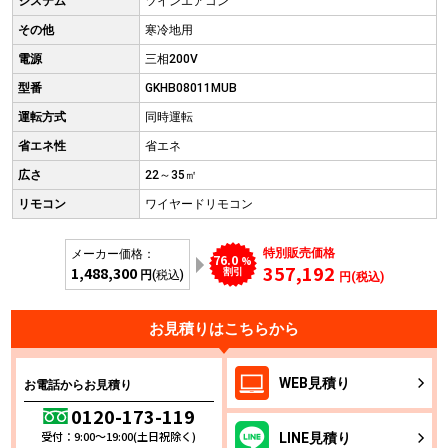
システム
ツインエアコン
その他
寒冷地用
電源
三相200V
型番
GKHB08011MUB
運転方式
同時運転
省エネ性
省エネ
広さ
22～35㎡
リモコン
ワイヤードリモコン
特別販売価格
メーカー価格：
76.0
%
357,192
1,488,300
割引
円
(税込)
円(税込)
お見積りはこちらから
WEB
見積り
お電話からお見積り
0120-173-119
受付：9:00～19:00(土日祝除く)
LINE
見積り