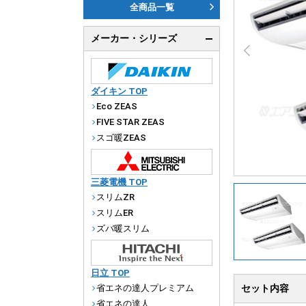
ダ
全商品一覧
天
メーカー・シリーズ
厨
ダイキン TOP
Eco ZEAS
FIVE STAR ZEAS
スゴ暖ZEAS
三菱電機 TOP
スリムZR
スリムER
ズバ暖スリム
日立 TOP
省エネの達人プレミアム
セット内容
省エネの達人