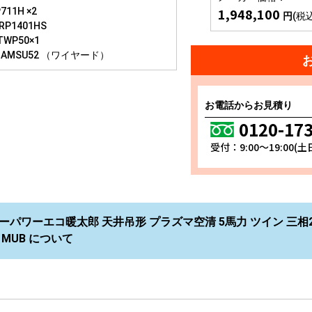
1,948,100
711H ×2
円
(税
RP1401HS
TWP50×1
-AMSU52 （ワイヤード）
お電話からお見積り
0120-17
受付：9:00～19:00(
ーパワーエコ暖太郎 天井吊形 プラズマ空清 5馬力 ツイン 三相
11MUB について