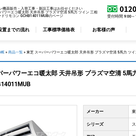
0120
ン機器販売・入替工事・新設工事はお任せください
パワーエコ暖太郎 天井吊形 プラズマ空清 5馬力 ツイン 三相
ードリモコン GCHB14011MUBのページ
受付時間 9:00～
設置までの流れ
工事標準価格表
お客様の声
ME
»
商品一覧
»
東芝 スーパーパワーエコ暖太郎 天井吊形 プラズマ空清 5馬力 ツイン 三
アコン形状から選ぶ
省エネ性から選ぶ
パーパワーエコ暖太郎 天井吊形 プラズマ空清 5馬力
井カセット
4方向
標準エアコン
14011MUB
井カセット
2方向
超省エネエアコン
井カセット
1方向
井吊り形
メーカー
東
掛け形
置き形
シリーズ
ス
ルトイン形