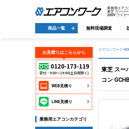
業務用エアコ
東芝 スーパー
200V ワイヤ
商品一覧
無料現場調査
商品一覧
エアコンワーク HO
お見積りはこちらから
メーカーから選ぶ
エ
0120-173-119
東芝 スー
受付：9:00～19:00(土日祝除く)
天
ダイキン
コン GCHB
天
三菱電機
WEB見積り
天
日立
天
東芝
LINE見積り
壁
パナソニック
床
業務用エアコンカテゴリ
ビ