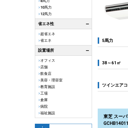
8馬力
10馬力
12馬力
省エネ性
超省エネ
5馬力
省エネ
設置場所
オフィス
38～61㎡
店舗
飲食店
美容・理容室
ツインエアコ
教育施設
工場
倉庫
病院
福祉施設
東芝 スーパ
GCHB140