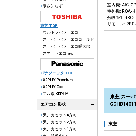
室内機: AIC-GP
寒さ知らず
室外機: ROA-H
分岐管1: RBC-
リモコン: RBC
東芝 TOP
ウルトラパワーエコ
スーパーパワーエコゴールド
スーパーパワーエコ暖太郎
スマートエコneo
パナソニック TOP
XEPHY Premium
XEPHY Eco
フル暖 XEPHY
東芝 スーパ
GCHB140
エアコン形状
天井カセット4方向
天井カセット2方向
東芝
天井カセット1方向
天井吊形4方向