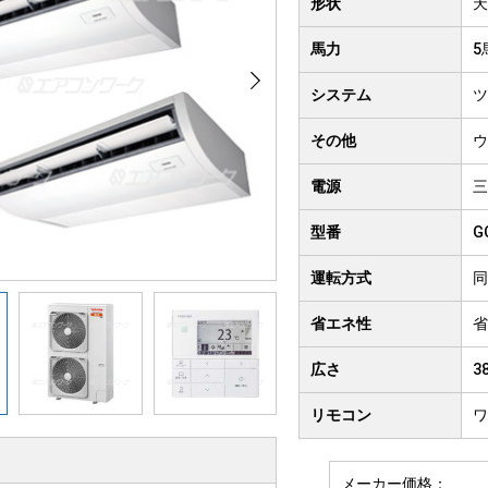
形状
天
クト形
井吊り形
4方向
馬力
5
房用
システム
ツ
その他
ウ
電源
三
型番
G
運転方式
同
省エネ性
省
広さ
3
リモコン
ワ
メーカー価格：