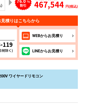
76.0
467,544
%
込)
割引
円(税込)
お見積りはこちらから
WEB
からお
見積り
3-119
土日祝除く)
LINE
からお
見積り
200V ワイヤードリモコン