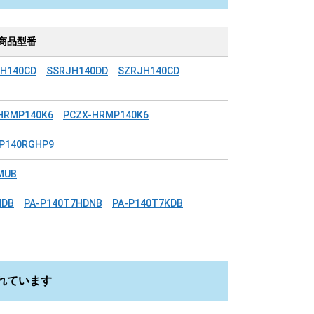
商品型番
H140CD
SSRJH140DD
SZRJH140CD
HRMP140K6
PCZX-HRMP140K6
P140RGHP9
MUB
HDB
PA-P140T7HDNB
PA-P140T7KDB
れています