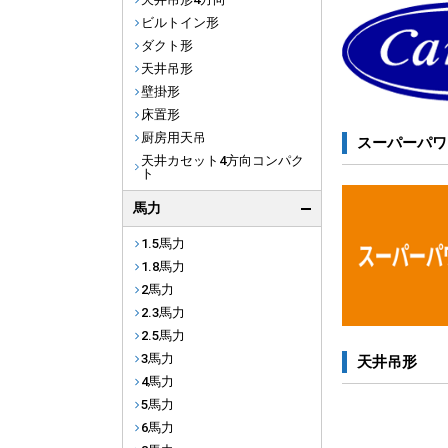
ビルトイン形
ダクト形
天井吊形
壁掛形
床置形
厨房用天吊
スーパーパワ
天井カセット4方向コンパク
ト
馬力
1.5馬力
1.8馬力
2馬力
2.3馬力
2.5馬力
3馬力
天井吊形
4馬力
5馬力
6馬力