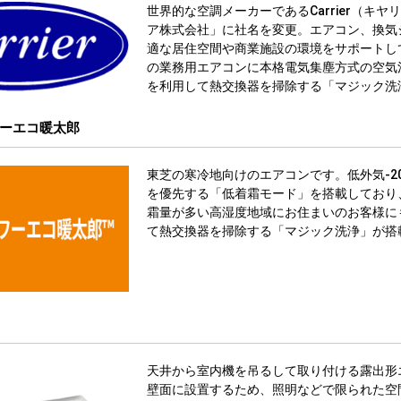
世界的な空調メーカーであるCarrier（キヤ
ア株式会社」に社名を変更。エアコン、換気
適な居住空間や商業施設の環境をサポートし
の業務用エアコンに本格電気集塵方式の空気
を利用して熱交換器を掃除する「マジック洗
ーエコ暖太郎
東芝の寒冷地向けのエアコンです。低外気-2
を優先する「低着霜モード」を搭載しており
霜量が多い高湿度地域にお住まいのお客様に
て熱交換器を掃除する「マジック洗浄」が搭
天井から室内機を吊るして取り付ける露出形
壁面に設置するため、照明などで限られた空