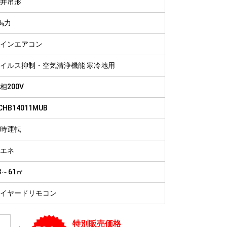
井吊形
病院
福祉施設
馬力
インエアコン
イルス抑制・空気清浄機能 寒冷地用
相200V
CHB14011MUB
時運転
エネ
8～61㎡
イヤードリモコン
特別販売価格