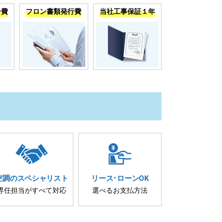
分費
フロン書類発行費
当社工事保証１年
空調の
スペシャリスト
リース･
ローンOK
専任担当が
すべて対応
選べるお支払方法