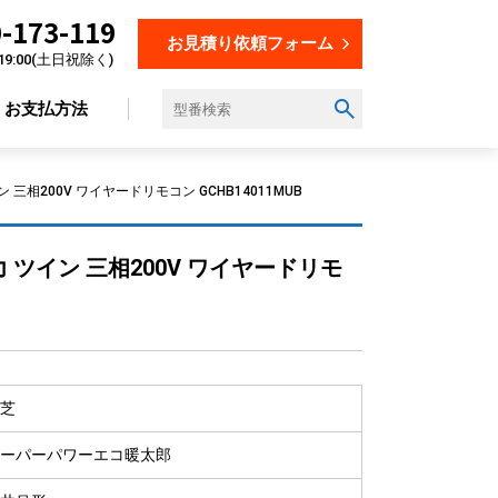
-173-119
お見積り依頼フォーム
19:00(土日祝除く)
お支払方法
相200V ワイヤードリモコン GCHB14011MUB
設置場所から選ぶ
 ツイン 三相200V ワイヤードリモ
オフィス
店舗
飲食店
美容・理容室
芝
教育施設
工場
ーパーパワーエコ暖太郎
倉庫