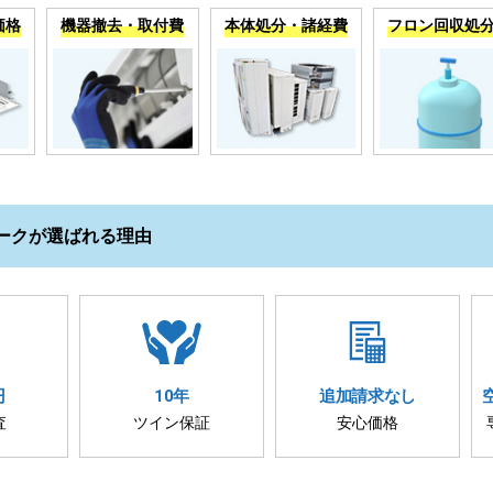
価格
機器撤去・取付費
本体処分・諸経費
フロン回収処
ークが選ばれる理由
円
10年
追加請求
なし
査
ツイン保証
安心価格