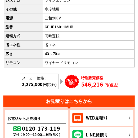
システム
ツインエアコン
その他
寒冷地用
電源
三相200V
型番
GDHB16011MUB
運転方式
同時運転
省エネ性
省エネ
広さ
43～70㎡
リモコン
ワイヤードリモコン
特別販売価格
メーカー価格：
76.0
%
546,216
2,275,900
割引
円
(税込)
円(税込)
お見積りはこちらから
WEB
見積り
お電話からお見積り
0120-173-119
受付：9:00～19:00(土日祝除く)
LINE
見積り