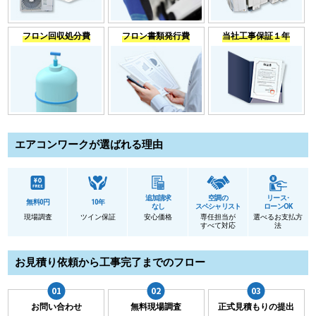
フロン回収処分費
フロン書類発行費
当社工事保証１年
エアコンワークが選ばれる理由
追加請求
空調の
リース･
無料0円
10年
なし
スペシャリスト
ローンOK
現場調査
ツイン保証
安心価格
専任担当が
選べるお支払方
すべて対応
法
お見積り依頼から工事完了までのフロー
お問い合わせ
無料現場調査
正式見積もりの提出