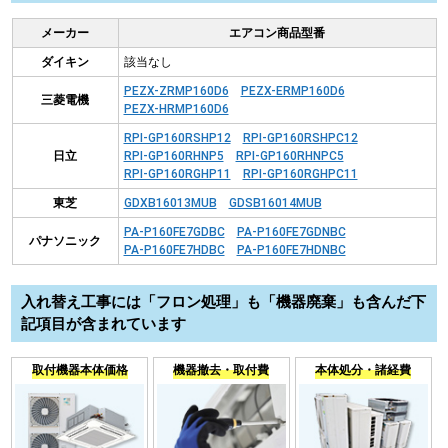
メーカー
エアコン商品型番
ダイキン
該当なし
PEZX-ZRMP160D6
PEZX-ERMP160D6
三菱電機
PEZX-HRMP160D6
RPI-GP160RSHP12
RPI-GP160RSHPC12
日立
RPI-GP160RHNP5
RPI-GP160RHNPC5
RPI-GP160RGHP11
RPI-GP160RGHPC11
東芝
GDXB16013MUB
GDSB16014MUB
PA-P160FE7GDBC
PA-P160FE7GDNBC
パナソニック
PA-P160FE7HDBC
PA-P160FE7HDNBC
入れ替え工事には「フロン処理」も「機器廃棄」も含んだ下
記項目が含まれています
取付機器本体価格
機器撤去・取付費
本体処分・諸経費