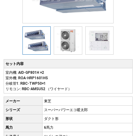
セット内容
室内機: AID-GP801H ×2
室外機: ROA-HRP1601HS
分岐管1: RBC-TWP50×1
リモコン: RBC-AMSU52 （ワイヤード）
メーカー
東芝
シリーズ
スーパーパワーエコ暖太郎
形状
ダクト形
馬力
6馬力