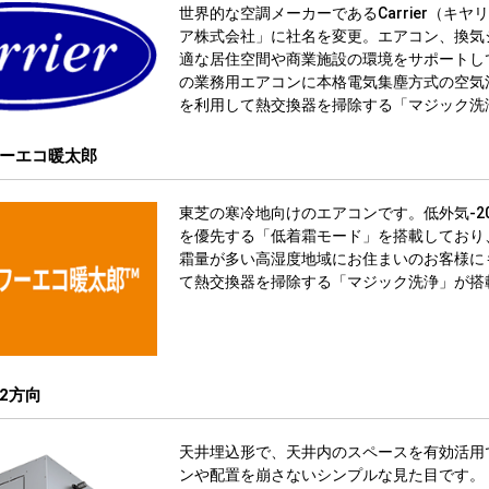
世界的な空調メーカーであるCarrier（キヤ
ア株式会社」に社名を変更。エアコン、換気
適な居住空間や商業施設の環境をサポートし
の業務用エアコンに本格電気集塵方式の空気
を利用して熱交換器を掃除する「マジック洗
ーエコ暖太郎
東芝の寒冷地向けのエアコンです。低外気-2
を優先する「低着霜モード」を搭載しており
霜量が多い高湿度地域にお住まいのお客様に
て熱交換器を掃除する「マジック洗浄」が搭
2方向
天井埋込形で、天井内のスペースを有効活用
ンや配置を崩さないシンプルな見た目です。