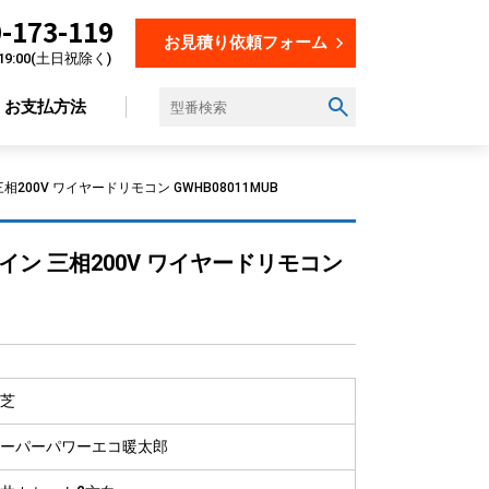
-173-119
お見積り依頼フォーム
19:00(土日祝除く)
お支払方法
200V ワイヤードリモコン GWHB08011MUB
設置場所から選ぶ
イン 三相200V ワイヤードリモコン
オフィス
店舗
飲食店
美容・理容室
芝
教育施設
工場
ーパーパワーエコ暖太郎
倉庫