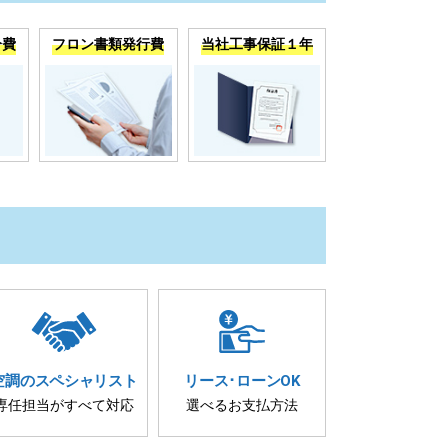
分費
フロン書類発行費
当社工事保証１年
空調の
スペシャリスト
リース･
ローンOK
専任担当が
すべて対応
選べるお支払方法