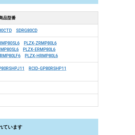
商品型番
80CTD
SDRG80CD
RMP80SL6
PLZX-ZRMP80L6
RMP80SL6
PLZX-ERMP80L6
HRMP80LF6
PLZX-HRMP80L6
P80RSHPJ11
RCID-GP80RSHP11
れています