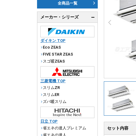
ダ
全商品一覧
天
メーカー・シリーズ
厨
ダイキン TOP
Eco ZEAS
FIVE STAR ZEAS
スゴ暖ZEAS
三菱電機 TOP
スリムZR
スリムER
ズバ暖スリム
日立 TOP
省エネの達人プレミアム
セット内容
省エネの達人