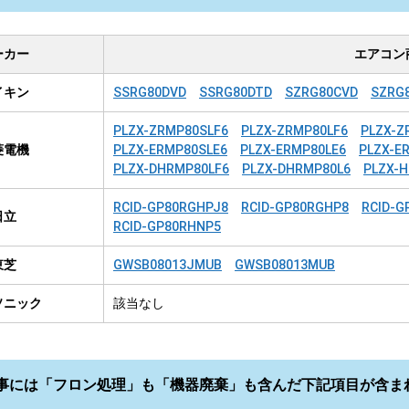
ーカー
エアコン
イキン
SSRG80DVD
SSRG80DTD
SZRG80CVD
SZRG
PLZX-ZRMP80SLF6
PLZX-ZRMP80LF6
PLZX-Z
菱電機
PLZX-ERMP80SLE6
PLZX-ERMP80LE6
PLZX-E
PLZX-DHRMP80LF6
PLZX-DHRMP80L6
PLZX-
RCID-GP80RGHPJ8
RCID-GP80RGHP8
RCID-G
日立
RCID-GP80RHNP5
東芝
GWSB08013JMUB
GWSB08013MUB
ソニック
該当なし
事には「フロン処理」も「機器廃棄」も含んだ下記項目が含ま