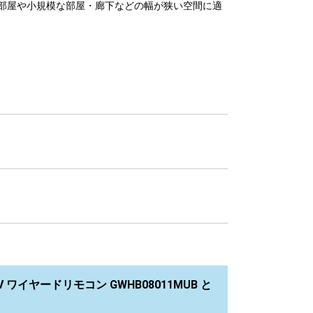
部屋や小規模な部屋・廊下などの幅が狭い空間に適
ワイヤードリモコン GWHB08011MUB と