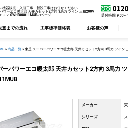
0120
ン機器販売・入替工事・新設工事はお任せください
パワーエコ暖太郎 天井カセット2方向 3馬力 ツイン 三相200V
コン GWHB08011MUBのページ
受付時間 9:00～
設置までの流れ
工事標準価格表
お客様の声
ME
»
商品一覧
»
東芝 スーパーパワーエコ暖太郎 天井カセット2方向 3馬力 ツイン 三相
アコン形状から選ぶ
省エネ性から選ぶ
パーパワーエコ暖太郎 天井カセット2方向 3馬力 ツ
井カセット
4方向
標準エアコン
11MUB
井カセット
2方向
超省エネエアコン
井カセット
1方向
井吊り形
メーカー
東
掛け形
置き形
シリーズ
ス
ルトイン形