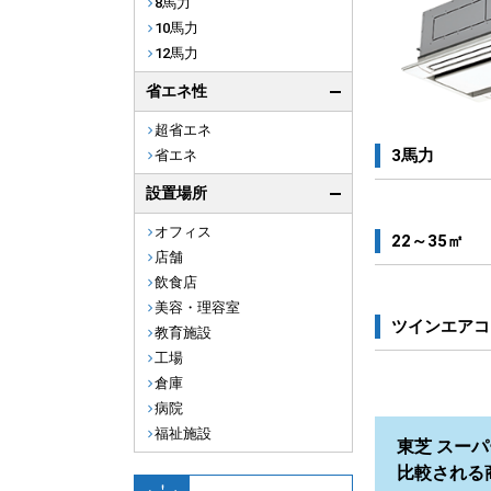
8馬力
10馬力
12馬力
省エネ性
超省エネ
3馬力
省エネ
設置場所
オフィス
22～35㎡
店舗
飲食店
美容・理容室
ツインエアコ
教育施設
工場
倉庫
病院
福祉施設
東芝 スーパ
比較される