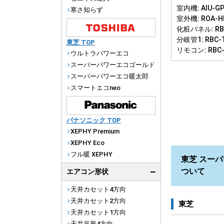
室内機: AIU-GP
寒さ知らず
室外機: ROA-H
化粧パネル: RBC
分岐管1: RBC-
東芝 TOP
リモコン: RBC
ウルトラパワーエコ
スーパーパワーエコゴールド
スーパーパワーエコ暖太郎
スマートエコneo
パナソニック TOP
XEPHY Premium
XEPHY Eco
フル暖 XEPHY
東芝 スーパ
ついて
エアコン形状
天井カセット4方向
天井カセット2方向
東芝
天井カセット1方向
天井吊形4方向