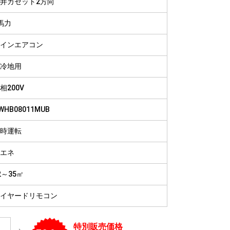
井カセット2方向
病院
福祉施設
馬力
インエアコン
冷地用
相200V
WHB08011MUB
時運転
エネ
2～35㎡
イヤードリモコン
特別販売価格