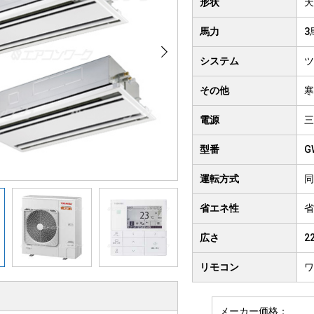
形状
天
クト形
井吊り形
4方向
馬力
3
房用
システム
ツ
その他
寒
電源
三
型番
G
運転方式
同
省エネ性
省
広さ
2
リモコン
ワ
メーカー価格：