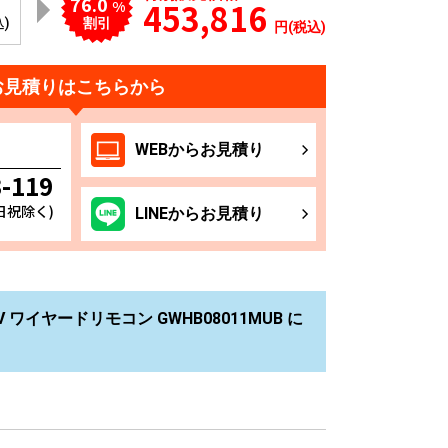
76.0
453,816
%
込)
割引
円(税込)
お見積りはこちらから
WEB
からお
見積り
3-119
土日祝除く)
LINE
からお
見積り
ワイヤードリモコン GWHB08011MUB に