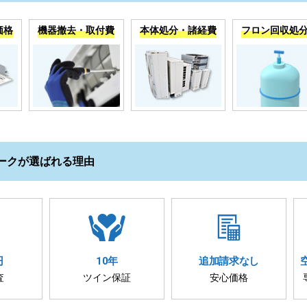
価格
機器撤去・取付費
本体処分・諸経費
フロン回収処
ークが選ばれる理由
円
10年
追加請求
なし
査
ツイン保証
安心価格