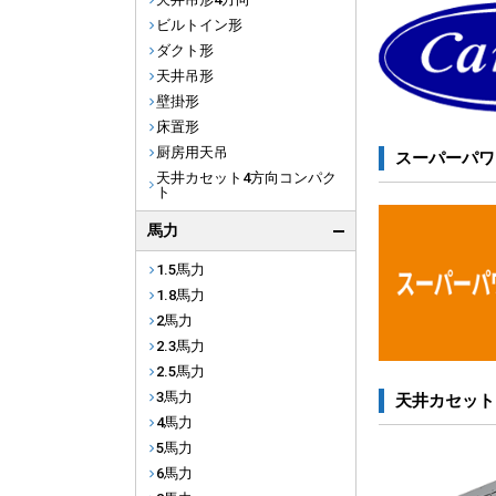
ビルトイン形
ダクト形
天井吊形
壁掛形
床置形
厨房用天吊
スーパーパワ
天井カセット4方向コンパク
ト
馬力
1.5馬力
1.8馬力
2馬力
2.3馬力
2.5馬力
3馬力
天井カセット
4馬力
5馬力
6馬力