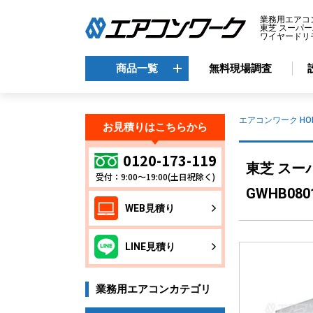
業務用エアコ
東芝 スーパー
ワイヤードリモ
商品一覧
無料現場調査
商品一覧
エアコンワーク HO
お見積りはこちらから
メーカーから選ぶ
エ
0120-173-119
東芝 スー
受付：9:00～19:00(土日祝除く)
天
ダイキン
GWHB080
天
三菱電機
WEB見積り
天
日立
天
東芝
LINE見積り
壁
パナソニック
床
業務用エアコンカテゴリ
ビ