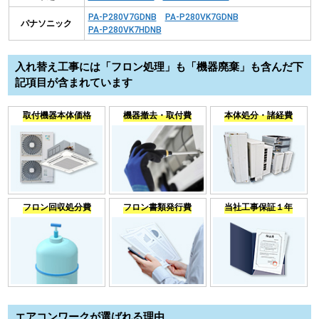
PA-P280V7GDNB
PA-P280VK7GDNB
パナソニック
PA-P280VK7HDNB
入れ替え工事には「フロン処理」も「機器廃棄」も含んだ下
記項目が含まれています
取付機器本体価格
機器撤去・取付費
本体処分・諸経費
フロン回収処分費
フロン書類発行費
当社工事保証１年
エアコンワークが選ばれる理由