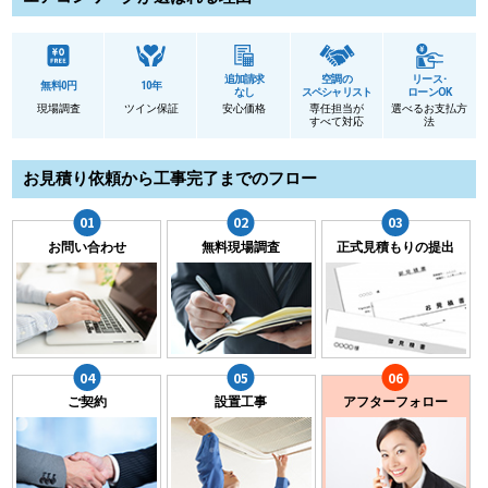
追加請求
空調の
リース･
無料0円
10年
なし
スペシャリスト
ローンOK
現場調査
ツイン保証
安心価格
専任担当が
選べるお支払方
すべて対応
法
お見積り依頼から工事完了までのフロー
お問い合わせ
無料現場調査
正式見積もりの提出
ご契約
設置工事
アフターフォロー