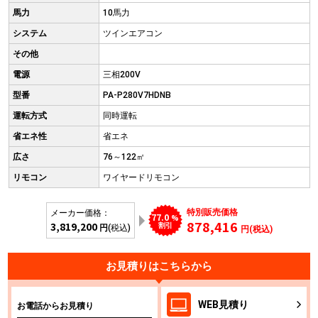
馬力
10馬力
システム
ツインエアコン
その他
電源
三相200V
型番
PA-P280V7HDNB
運転方式
同時運転
省エネ性
省エネ
広さ
76～122㎡
リモコン
ワイヤードリモコン
特別販売価格
メーカー価格：
77.0
%
878,416
3,819,200
割引
円
(税込)
円(税込)
お見積りはこちらから
WEB
見積り
お電話からお見積り