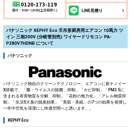
0120-173-119
受付：9:00～19:00(土日祝除く)
LINE
見積り
パナソニック XEPHY Eco 天吊形厨房用エアコン 10馬力 ツ
イン 三相200V (分岐管別売) ワイヤードリモコン PA-
P280V7HDNB について
パナソニック
パナソニック独自のクリーンテクノロジー、エアコンに新ナノイー
X搭載で、「菌・ウイルスの除菌、抑制」「カビ抑制」「PM2.5に
含まれる有害物質を分解、抑制」「花粉の無力化」「アレル物質抑
制」「生活5大臭の脱臭効果」「美肌・美紙」の7つの効果を発揮し
一年中空気を清潔にし快適空間へと誘います。。
XEPHY Eco