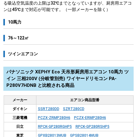
る吸込空気温度の上限は32℃までとなっていますが、厨房用エアコ
ンは45℃まで対応が可能です。（一部メーカーを除く）
10馬力
76～122㎡
ツインエアコン
パナソニック XEPHY Eco 天吊形厨房用エアコン 10馬力 ツ
イン 三相200V (分岐管別売) ワイヤードリモコン PA-
P280V7HDNB と比較される商品
メーカー
エアコン商品型番
ダイキン
SSRT280DD
SZRT280CD
三菱電機
PCZX-ZRMP280H6
PCZX-ERMP280H6
日立
RPCK-GP280RGHP5
RPCK-GP280RSHP5
東芝
GPXB28013MUB
GPSB28014MUB