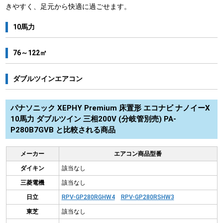
きやすく、足元から快適に過ごせます。
10馬力
76～122㎡
ダブルツインエアコン
パナソニック XEPHY Premium 床置形 エコナビ ナノイーX
10馬力 ダブルツイン 三相200V (分岐管別売) PA-
P280B7GVB と比較される商品
メーカー
エアコン商品型番
ダイキン
該当なし
三菱電機
該当なし
日立
RPV-GP280RGHW4
RPV-GP280RSHW3
東芝
該当なし