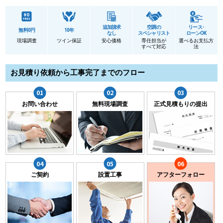
追加請求
空調の
リース･
無料0円
10年
なし
スペシャリスト
ローンOK
現場調査
ツイン保証
安心価格
専任担当が
選べるお支払方
すべて対応
法
お見積り依頼から工事完了までのフロー
お問い合わせ
無料現場調査
正式見積もりの提出
ご契約
設置工事
アフターフォロー