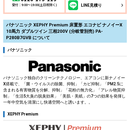
受付：9:00～19:00(土日祝除く)
LINE
見積り
パナソニック XEPHY Premium 床置形 エコナビ ナノイーX
10馬力 ダブルツイン 三相200V (分岐管別売) PA-
P280B7GVB について
パナソニック
パナソニック独自のクリーンテクノロジー、エアコンに新ナノイー
X搭載で、「菌・ウイルスの除菌、抑制」「カビ抑制」「PM2.5に
含まれる有害物質を分解、抑制」「花粉の無力化」「アレル物質抑
制」「生活5大臭の脱臭効果」「美肌・美紙」の7つの効果を発揮し
一年中空気を清潔にし快適空間へと誘います。。
XEPHY Premium