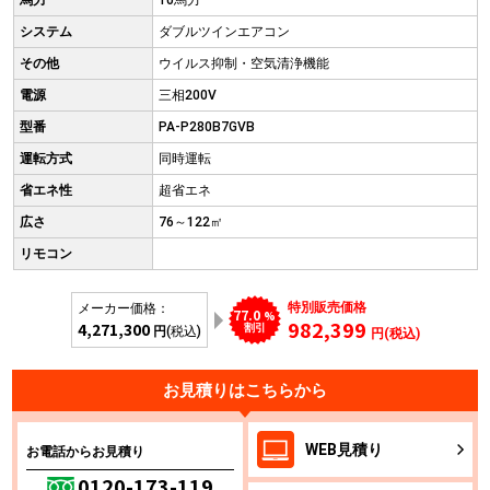
馬力
10馬力
システム
ダブルツインエアコン
その他
ウイルス抑制・空気清浄機能
電源
三相200V
型番
PA-P280B7GVB
運転方式
同時運転
省エネ性
超省エネ
広さ
76～122㎡
リモコン
特別販売価格
メーカー価格：
77.0
%
982,399
4,271,300
割引
円
(税込)
円(税込)
お見積りはこちらから
WEB
見積り
お電話からお見積り
0120-173-119