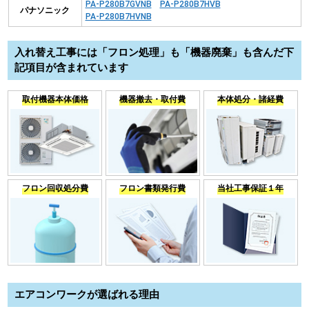
PA-P280B7GVNB
PA-P280B7HVB
パナソニック
PA-P280B7HVNB
入れ替え工事には「フロン処理」も「機器廃棄」も含んだ下
記項目が含まれています
取付機器本体価格
機器撤去・取付費
本体処分・諸経費
フロン回収処分費
フロン書類発行費
当社工事保証１年
エアコンワークが選ばれる理由