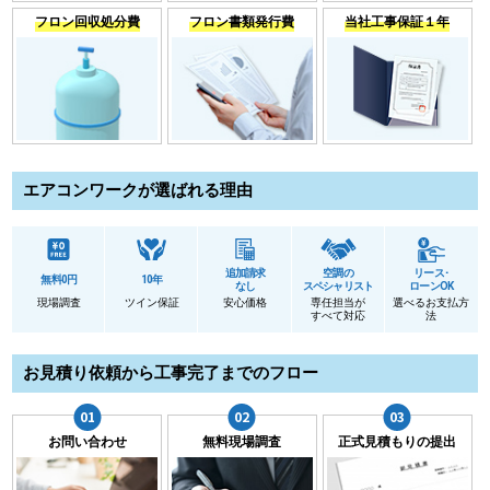
フロン回収処分費
フロン書類発行費
当社工事保証１年
エアコンワークが選ばれる理由
追加請求
空調の
リース･
無料0円
10年
なし
スペシャリスト
ローンOK
現場調査
ツイン保証
安心価格
専任担当が
選べるお支払方
すべて対応
法
お見積り依頼から工事完了までのフロー
お問い合わせ
無料現場調査
正式見積もりの提出