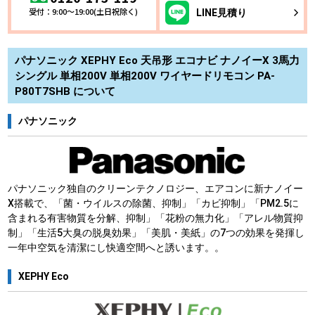
受付：9:00～19:00(土日祝除く)
LINE
見積り
パナソニック XEPHY Eco 天吊形 エコナビ ナノイーX 3馬力
シングル 単相200V 単相200V ワイヤードリモコン PA-
P80T7SHB について
パナソニック
パナソニック独自のクリーンテクノロジー、エアコンに新ナノイー
X搭載で、「菌・ウイルスの除菌、抑制」「カビ抑制」「PM2.5に
含まれる有害物質を分解、抑制」「花粉の無力化」「アレル物質抑
制」「生活5大臭の脱臭効果」「美肌・美紙」の7つの効果を発揮し
一年中空気を清潔にし快適空間へと誘います。。
XEPHY Eco