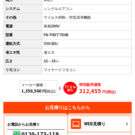
馬力
3馬力
システム
シングルエアコン
その他
ウイルス抑制・空気清浄機能
電源
単相200V
型番
PA-P80T7SHB
運転方式
同時運転
省エネ性
省エネ
広さ
22～35㎡
リモコン
ワイヤードリモコン
特別販売価格
メーカー価格：
77.0
%
312,455
1,358,500
割引
円
(税込)
円(税込)
お見積りはこちらから
WEB
見積り
お電話からお見積り
0120-173-119