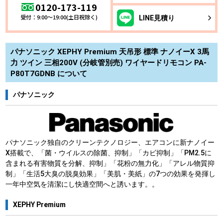
0120-173-119
受付：9:00～19:00(土日祝除く)
LINE
見積り
パナソニック XEPHY Premium 天吊形 標準 ナノイーX 3馬
力 ツイン 三相200V (分岐管別売) ワイヤードリモコン PA-
P80T7GDNB について
パナソニック
パナソニック独自のクリーンテクノロジー、エアコンに新ナノイー
X搭載で、「菌・ウイルスの除菌、抑制」「カビ抑制」「PM2.5に
含まれる有害物質を分解、抑制」「花粉の無力化」「アレル物質抑
制」「生活5大臭の脱臭効果」「美肌・美紙」の7つの効果を発揮し
一年中空気を清潔にし快適空間へと誘います。。
XEPHY Premium