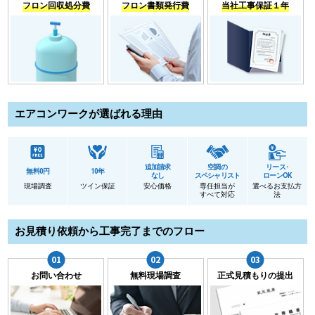
フロン回収処分費
フロン書類発行費
当社工事保証１年
エアコンワークが選ばれる理由
追加請求
空調の
リース･
無料0円
10年
なし
スペシャリスト
ローンOK
現場調査
ツイン保証
安心価格
専任担当が
選べるお支払方
すべて対応
法
お見積り依頼から工事完了までのフロー
お問い合わせ
無料現場調査
正式見積もりの提出