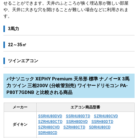
せることができます。天井のふところが狭く埋込形が難しい部屋
や、天井に大きな穴を開けることが難しい場合などに利用されま
す。
3馬力
22～35㎡
ツインエアコン
パナソニック XEPHY Premium 天吊形 標準 ナノイーX 3馬
力 ツイン 三相200V (分岐管別売) ワイヤードリモコン PA-
P80T7GDNB と比較される商品
メーカー
エアコン商品型番
SSRHU80DVD
SSRHU80DTD
SZRHU80CVD
SZRHU80CTD
SSRH80DVD
SSRH80DTD
ダイキン
SZRH80CVD
SZRH80CTD
SDRHU80CD
SDRH80CD