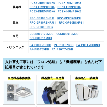
PCZX-ZRMP80SK6
PCZX-ZRMP80K6
三菱電機
PCZX-ERMP80SK6
PCZX-ERMP80K6
PCZX-DHRMP80K6
PCZX-HRMP80K6
RPC-GP80RGHPJ8
RPC-GP80RGHP8
日立
RPC-GP80RSHPJ11
RPC-GP80RSHP11
RPC-GP80RHNP5
GCSB08013JMUB
GCSB08013MUB
東芝
GCHB08011MUB
PA-P80T7SGDB
PA-P80T7GDB
PA-P80T7SGDNB
パナソニック
PA-P80T7KDB
PA-P80T7KDNB
入れ替え工事には「フロン処理」も「機器廃棄」も含んだ下
記項目が含まれています
取付機器本体価格
機器撤去・取付費
本体処分・諸経費