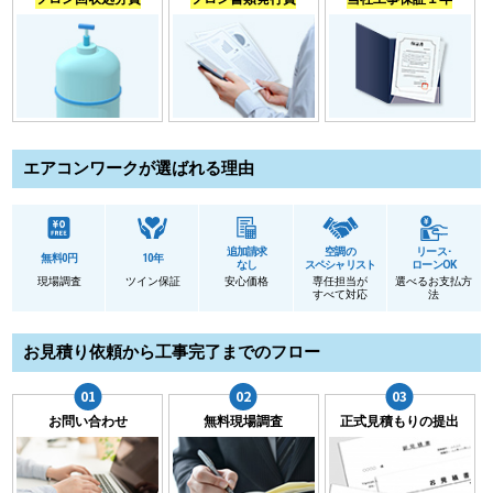
エアコンワークが選ばれる理由
追加請求
空調の
リース･
無料0円
10年
なし
スペシャリスト
ローンOK
現場調査
ツイン保証
安心価格
専任担当が
選べるお支払方
すべて対応
法
お見積り依頼から工事完了までのフロー
お問い合わせ
無料現場調査
正式見積もりの提出