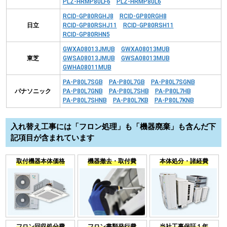
PLZ-HRMP80LF6
PLZ-HRMP80L6
RCID-GP80RGHJ8
RCID-GP80RGH8
日立
RCID-GP80RSHJ11
RCID-GP80RSH11
RCID-GP80RHN5
GWXA08013JMUB
GWXA08013MUB
東芝
GWSA08013JMUB
GWSA08013MUB
GWHA08011MUB
PA-P80L7SGB
PA-P80L7GB
PA-P80L7SGNB
パナソニック
PA-P80L7GNB
PA-P80L7SHB
PA-P80L7HB
PA-P80L7SHNB
PA-P80L7KB
PA-P80L7KNB
入れ替え工事には「フロン処理」も「機器廃棄」も含んだ下
記項目が含まれています
取付機器本体価格
機器撤去・取付費
本体処分・諸経費
フロン回収処分費
フロン書類発行費
当社工事保証１年