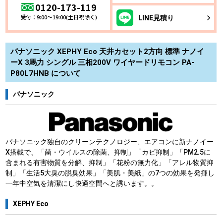
0120-173-119
受付：9:00～19:00(土日祝除く)
LINE
見積り
パナソニック XEPHY Eco 天井カセット2方向 標準 ナノイ
ーX 3馬力 シングル 三相200V ワイヤードリモコン PA-
P80L7HNB について
パナソニック
パナソニック独自のクリーンテクノロジー、エアコンに新ナノイー
X搭載で、「菌・ウイルスの除菌、抑制」「カビ抑制」「PM2.5に
含まれる有害物質を分解、抑制」「花粉の無力化」「アレル物質抑
制」「生活5大臭の脱臭効果」「美肌・美紙」の7つの効果を発揮し
一年中空気を清潔にし快適空間へと誘います。。
XEPHY Eco