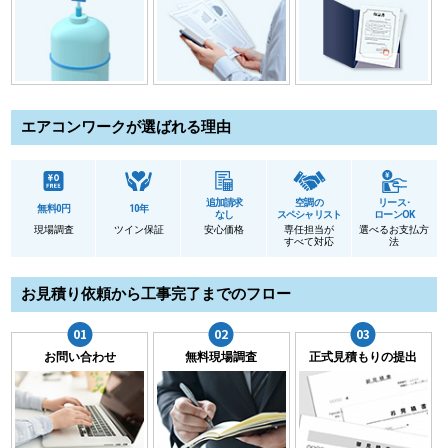
エアコンワークが選ばれる理由
追加請求
空調の
リース･
無料0円
10年
なし
スペシャリスト
ローンOK
現場調査
ツイン保証
安心価格
専任担当が
選べるお支払方
すべて対応
法
お見積り依頼から工事完了までのフロー
お問い合わせ
無料現場調査
正式見積もりの提出