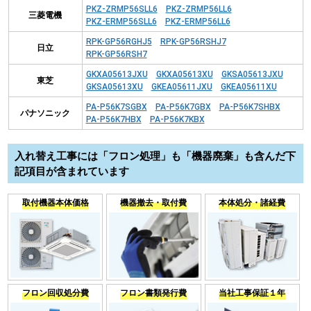
PKZ-ZRMP56SLL6
PKZ-ZRMP56LL6
三菱電機
PKZ-ERMP56SLL6
PKZ-ERMP56LL6
RPK-GP56RGHJ5
RPK-GP56RSHJ7
日立
RPK-GP56RSH7
GKXA05613JXU
GKXA05613XU
GKSA05613JXU
東芝
GKSA05613XU
GKEA05611JXU
GKEA05611XU
PA-P56K7SGBX
PA-P56K7GBX
PA-P56K7SHBX
パナソニック
PA-P56K7HBX
PA-P56K7KBX
入れ替え工事には「フロン処理」も「機器廃棄」も含んだ下
記項目が含まれています
取付機器本体価格
機器撤去・取付費
本体処分・諸経費
フロン回収処分費
フロン書類発行費
当社工事保証１年