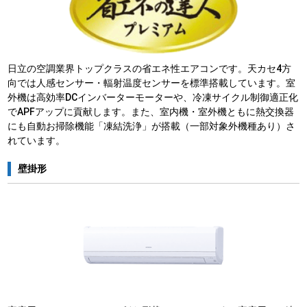
日立の空調業界トップクラスの省エネ性エアコンです。天カセ4方
向では人感センサー・輻射温度センサーを標準搭載しています。室
外機は高効率DCインバーターモーターや、冷凍サイクル制御適正化
でAPFアップに貢献します。また、室内機・室外機ともに熱交換器
にも自動お掃除機能「凍結洗浄」が搭載（一部対象外機種あり）さ
れています。
壁掛形