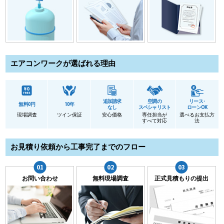
エアコンワークが選ばれる理由
追加請求
空調の
リース･
無料0円
10年
なし
スペシャリスト
ローンOK
現場調査
ツイン保証
安心価格
専任担当が
選べるお支払方
すべて対応
法
お見積り依頼から工事完了までのフロー
お問い合わせ
無料現場調査
正式見積もりの提出