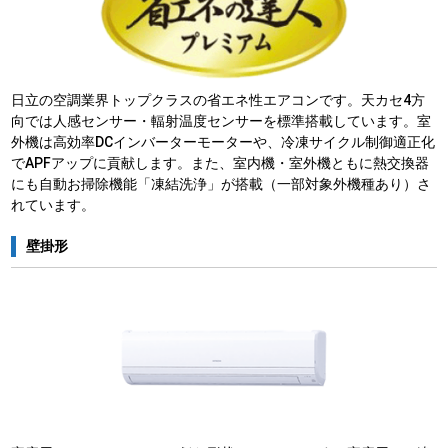
日立の空調業界トップクラスの省エネ性エアコンです。天カセ4方
向では人感センサー・輻射温度センサーを標準搭載しています。室
外機は高効率DCインバーターモーターや、冷凍サイクル制御適正化
でAPFアップに貢献します。また、室内機・室外機ともに熱交換器
にも自動お掃除機能「凍結洗浄」が搭載（一部対象外機種あり）さ
れています。
壁掛形