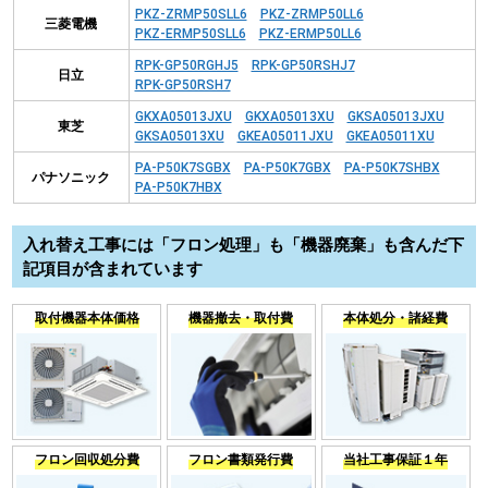
PKZ-ZRMP50SLL6
PKZ-ZRMP50LL6
三菱電機
PKZ-ERMP50SLL6
PKZ-ERMP50LL6
RPK-GP50RGHJ5
RPK-GP50RSHJ7
日立
RPK-GP50RSH7
GKXA05013JXU
GKXA05013XU
GKSA05013JXU
東芝
GKSA05013XU
GKEA05011JXU
GKEA05011XU
PA-P50K7SGBX
PA-P50K7GBX
PA-P50K7SHBX
パナソニック
PA-P50K7HBX
入れ替え工事には「フロン処理」も「機器廃棄」も含んだ下
記項目が含まれています
取付機器本体価格
機器撤去・取付費
本体処分・諸経費
フロン回収処分費
フロン書類発行費
当社工事保証１年