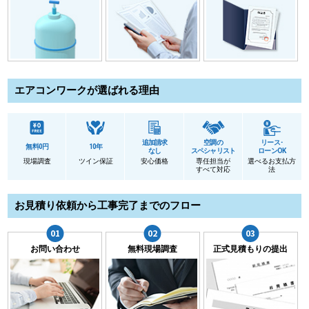
エアコンワークが選ばれる理由
追加請求
空調の
リース･
無料0円
10年
なし
スペシャリスト
ローンOK
現場調査
ツイン保証
安心価格
専任担当が
選べるお支払方
すべて対応
法
お見積り依頼から工事完了までのフロー
お問い合わせ
無料現場調査
正式見積もりの提出