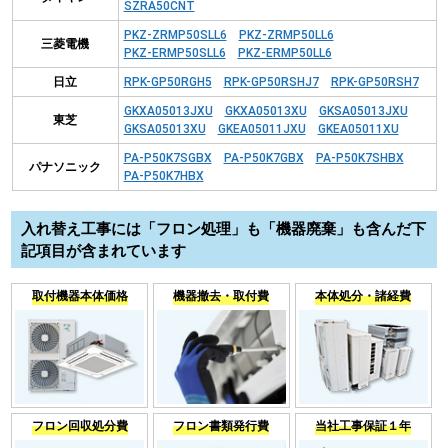
SZRA50CNT
PKZ-ZRMP50SLL6
PKZ-ZRMP50LL6
三菱電機
PKZ-ERMP50SLL6
PKZ-ERMP50LL6
日立
RPK-GP50RGH5
RPK-GP50RSHJ7
RPK-GP50RSH7
GKXA05013JXU
GKXA05013XU
GKSA05013JXU
東芝
GKSA05013XU
GKEA05011JXU
GKEA05011XU
PA-P50K7SGBX
PA-P50K7GBX
PA-P50K7SHBX
パナソニック
PA-P50K7HBX
入れ替え工事には「フロン処理」も「機器廃棄」も含んだ下
記項目が含まれています
取付機器本体価格
機器撤去・取付費
本体処分・諸経費
フロン回収処分費
フロン書類発行費
当社工事保証１年