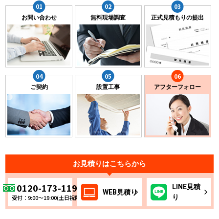
お問い合わせ
無料現場調査
正式見積もりの提出
ご契約
設置工事
アフターフォロー
お見積りはこちらから
0120-173-119
LINE
見積
WEB
見積り
り
受付：9:00～19:00(土日祝除く)