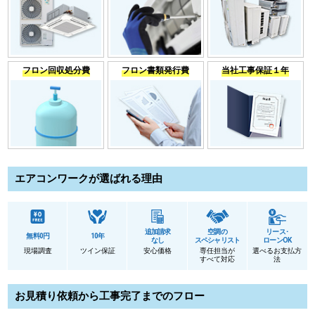
フロン回収処分費
フロン書類発行費
当社工事保証１年
エアコンワークが選ばれる理由
追加請求
空調の
リース･
無料0円
10年
なし
スペシャリスト
ローンOK
現場調査
ツイン保証
安心価格
専任担当が
選べるお支払方
すべて対応
法
お見積り依頼から工事完了までのフロー