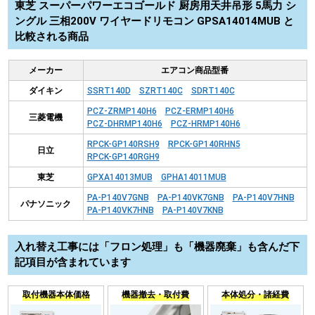
東芝 スーパーパワーエコゴールド 厨房用天井吊形 5馬力 シ
ングル 三相200V ワイヤードリモコン GPSA14014MUB と
比較される商品
メーカー
エアコン商品型番
ダイキン
SSRT140D
SZRT140C
SDRT140C
PCZ-ZRMP140H6
PCZ-ERMP140H6
三菱電機
PCZ-DHRMP140H6
PCZ-HRMP140H6
RPCK-GP140RSH9
RPCK-GP140RHN5
日立
RPCK-GP140RGH9
東芝
GPXA14013MUB
GPHA14011MUB
PA-P140V7GNB
PA-P140VK7GNB
PA-P140V7HNB
パナソニック
PA-P140VK7HNB
PA-P140V7KNB
入れ替え工事には「フロン処理」も「機器廃棄」も含んだ下
記項目が含まれています
取付機器本体価格
機器撤去・取付費
本体処分・諸経費