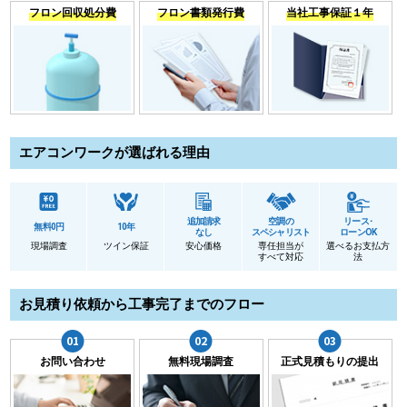
フロン回収処分費
フロン書類発行費
当社工事保証１年
エアコンワークが選ばれる理由
追加請求
空調の
リース･
無料0円
10年
なし
スペシャリスト
ローンOK
現場調査
ツイン保証
安心価格
専任担当が
選べるお支払方
すべて対応
法
お見積り依頼から工事完了までのフロー
お問い合わせ
無料現場調査
正式見積もりの提出