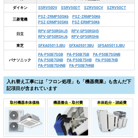
ダイキン
SSRV50DV
SSRV50DT
SZRV50CV
SZRV50CT
PSZ-ZRMP50SK6
PSZ-ZRMP50K6
三菱電機
PSZ-ERMP50SK6
PSZ-ERMP50K6
RPV-GP50RGHJ5
RPV-GP50RGH5
日立
RPV-GP50RSHJ6
RPV-GP50RSH6
東芝
GFXA05013JBU
GFXA05013BU
GFSA05013JBU
PA-P50B7SGB
PA-P50B7GB
PA-P50B7SGNB
パナソニック
PA-P50B7GNB
PA-P50B7SHB
PA-P50B7HB
PA-P50B7SHNB
PA-P50B7HNB
入れ替え工事には「フロン処理」も「機器廃棄」も含んだ下
記項目が含まれています
取付機器本体価格
機器撤去・取付費
本体処分・諸経費